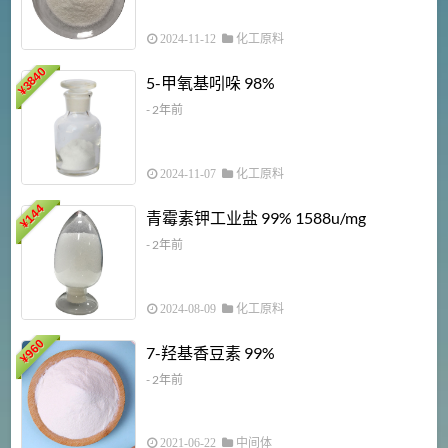
2024-11-12
化工原料
3840
5-甲氧基吲哚 98%
¥
- 2年前
2024-11-07
化工原料
6
144
青霉素钾工业盐 99% 1588u/mg
¥
¥
- 2年前
2024-08-09
化工原料
960
7-羟基香豆素 99%
¥
- 2年前
2021-06-22
中间体