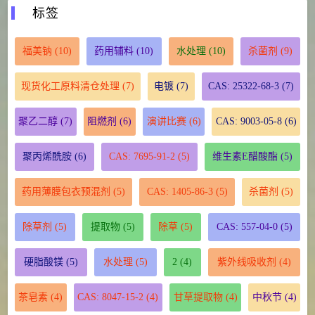
标签
福美钠
(10)
药用辅料
(10)
水处理
(10)
杀菌剂
(9)
现货化工原料清仓处理
(7)
电镀
(7)
CAS: 25322-68-3
(7)
聚乙二醇
(7)
阻燃剂
(6)
演讲比赛
(6)
CAS: 9003-05-8
(6)
聚丙烯酰胺
(6)
CAS: 7695-91-2
(5)
维生素E醋酸酯
(5)
药用薄膜包衣预混剂
(5)
CAS: 1405-86-3
(5)
杀菌剂
(5)
除草剂
(5)
提取物
(5)
除草
(5)
CAS: 557-04-0
(5)
硬脂酸镁
(5)
水处理
(5)
2
(4)
紫外线吸收剂
(4)
茶皂素
(4)
CAS: 8047-15-2
(4)
甘草提取物
(4)
中秋节
(4)