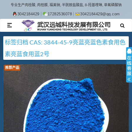
专业生产肉桂酸, 肉桂醛, 福美钠, 半胱胺盐酸盐, 8-羟基喹啉, 单氟磷酸钠
3042184429
17282536078
3042184429@qq.com
TOGGLE
NAVIGATION
标签归档
CAS: 3844-45-9
亮蓝
亮蓝色素
食用色
素亮蓝
食用蓝2号
推荐产品
产品