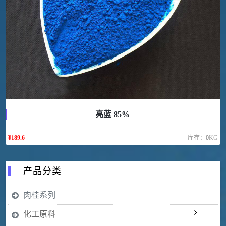
亮蓝 85%
¥
189.6
库存：
0
KG
产品分类
肉桂系列
化工原料