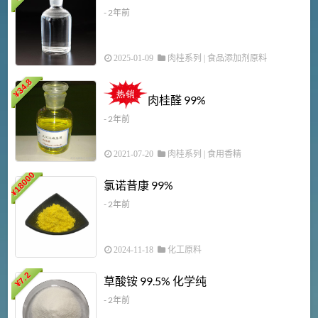
- 2年前
2025-01-09
肉桂系列
|
食品添加剂原料
34.8
2
¥
肉桂醛 99%
- 2年前
2021-07-20
肉桂系列
|
食用香精
18000
1
氯诺昔康 99%
¥
- 2年前
2024-11-18
化工原料
7.2
草酸铵 99.5% 化学纯
¥
- 2年前