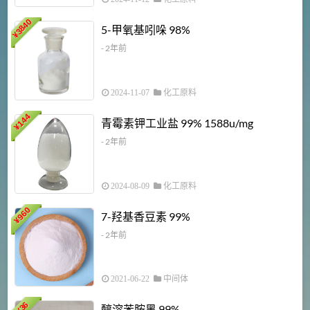
3840
5-甲氧基吲哚 98%
¥
- 2年前
2024-11-07
化工原料
6
144
青霉素钾工业盐 99% 1588u/mg
¥
¥
- 2年前
2024-08-09
化工原料
960
7-羟基香豆素 99%
¥
- 2年前
2021-06-22
中间体
1
36
醇溶苯胺黑 99%