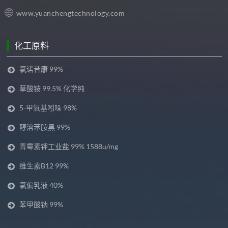
www.yuanchengtechnology.com
化工原料
氯诺昔康 99%
草酸铵 99.5% 化学纯
5-甲氧基吲哚 98%
醇溶苯胺黑 99%
青霉素钾工业盐 99% 1588u/mg
维生素B12 99%
氯偏乳液 40%
苯甲酸钠 99%