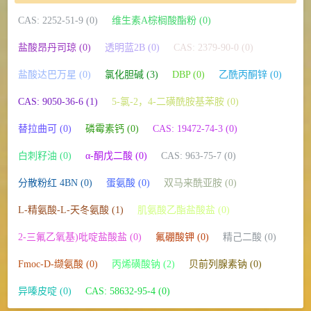
CAS: 2252-51-9 (0)
维生素A棕榈酸酯粉 (0)
盐酸昂丹司琼 (0)
透明蓝2B (0)
CAS: 2379-90-0 (0)
盐酸达巴万星 (0)
氯化胆碱 (3)
DBP (0)
乙酰丙酮锌 (0)
CAS: 9050-36-6 (1)
5-氯-2，4-二磺酰胺基苯胺 (0)
替拉曲可 (0)
磷霉素钙 (0)
CAS: 19472-74-3 (0)
白刺籽油 (0)
α-酮戊二酸 (0)
CAS: 963-75-7 (0)
分散粉红 4BN (0)
蛋氨酸 (0)
双马来酰亚胺 (0)
L-精氨酸-L-天冬氨酸 (1)
肌氨酸乙酯盐酸盐 (0)
2-三氟乙氧基)吡啶盐酸盐 (0)
氟硼酸钾 (0)
精己二酸 (0)
Fmoc-D-缬氨酸 (0)
丙烯磺酸钠 (2)
贝前列腺素钠 (0)
异嗪皮啶 (0)
CAS: 58632-95-4 (0)