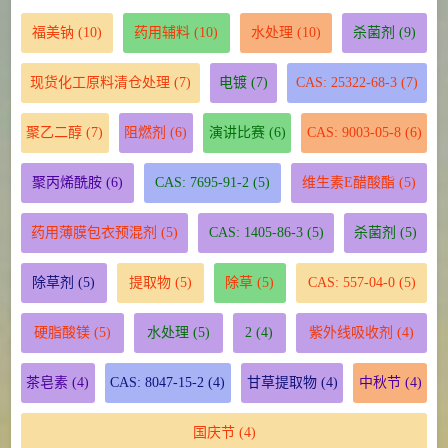
福美钠
(10)
药用辅料
(10)
水处理
(10)
杀菌剂
(9)
现货化工原料清仓处理
(7)
电镀
(7)
CAS: 25322-68-3
(7)
聚乙二醇
(7)
阻燃剂
(6)
演讲比赛
(6)
CAS: 9003-05-8
(6)
聚丙烯酰胺
(6)
CAS: 7695-91-2
(5)
维生素E醋酸酯
(5)
药用薄膜包衣预混剂
(5)
CAS: 1405-86-3
(5)
杀菌剂
(5)
除草剂
(5)
提取物
(5)
除草
(5)
CAS: 557-04-0
(5)
硬脂酸镁
(5)
水处理
(5)
2
(4)
紫外线吸收剂
(4)
茶皂素
(4)
CAS: 8047-15-2
(4)
甘草提取物
(4)
中秋节
(4)
国庆节
(4)