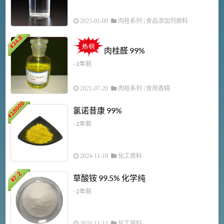
2025-01-09
肉桂系列
|
食品添加剂原料
34.8
2
¥
肉桂醛 99%
- 2年前
2021-07-20
肉桂系列
|
食用香精
18000
1
氯诺昔康 99%
¥
- 2年前
2024-11-18
化工原料
7.2
草酸铵 99.5% 化学纯
¥
- 2年前
2024-11-12
化工原料