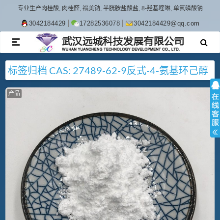
专业生产肉桂酸, 肉桂醛, 福美钠, 半胱胺盐酸盐, 8-羟基喹啉, 单氟磷酸钠
3042184429
17282536078
3042184429@qq.com
TOGGLE
NAVIGATION
标签归档
CAS: 27489-62-9
反式-4-氨基环己醇
产品