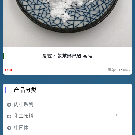
反式-4-氨基环己醇 96%
¥
450
库存：
12.9
KG
产品分类
肉桂系列
化工原料
中间体