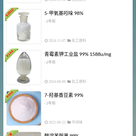
3840
5-甲氧基吲哚 98%
¥
- 2年前
2024-11-07
化工原料
6
144
青霉素钾工业盐 99% 1588u/mg
¥
¥
- 2年前
2024-08-09
化工原料
960
7-羟基香豆素 99%
¥
- 2年前
2021-06-22
中间体
1
36
醇溶苯胺黑 99%