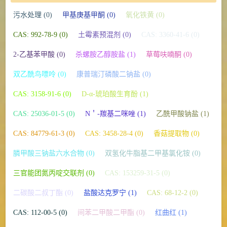
污水处理 (0)
甲基庚基甲酮 (0)
氧化铁黄 (0)
CAS: 992-78-9 (0)
土霉素预混剂 (0)
CAS: 3360-41-6 (0)
2-乙基苯甲酸 (0)
杀螺胺乙醇胺盐 (1)
草莓呋喃酮 (0)
双乙酰鸟嘌呤 (0)
康普瑞汀磷酸二钠盐 (0)
CAS: 3158-91-6 (0)
D-α-琥珀酸生育酚 (1)
CAS: 25036-01-5 (0)
N＇-羰基二咪唑 (1)
乙酰甲酸钠盐 (1)
CAS: 84779-61-3 (0)
CAS: 3458-28-4 (0)
香菇提取物 (0)
膦甲酸三钠盐六水合物 (0)
双氢化牛脂基二甲基氯化铵 (0)
三官能团氮丙啶交联剂 (0)
CAS: 153259-31-5 (0)
二碳酸二叔丁酯 (0)
盐酸达克罗宁 (1)
CAS: 68-12-2 (0)
CAS: 112-00-5 (0)
间苯二甲酸二甲酯 (0)
红曲红 (1)