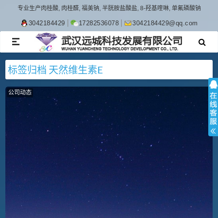
专业生产肉桂酸, 肉桂醛, 福美钠, 半胱胺盐酸盐, 8-羟基喹啉, 单氟磷酸钠
3042184429
17282536078
3042184429@qq.com
TOGGLE
NAVIGATION
标签归档
天然维生素E
公司动态