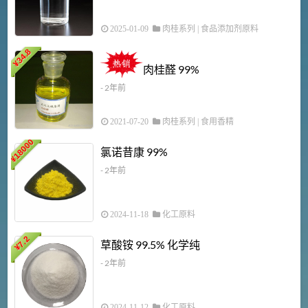
2025-01-09
肉桂系列
|
食品添加剂原料
34.8
2
¥
肉桂醛 99%
- 2年前
2021-07-20
肉桂系列
|
食用香精
18000
1
氯诺昔康 99%
¥
- 2年前
2024-11-18
化工原料
7.2
草酸铵 99.5% 化学纯
¥
- 2年前
2024-11-12
化工原料