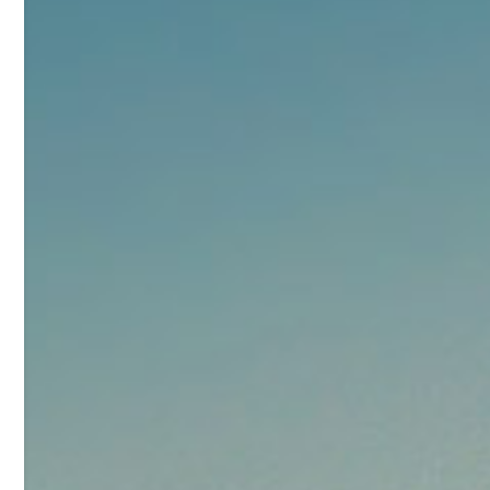
92
对甲氧基苯甲醛（茴香醛）
5
¥
99.5%
浏览量 - 1.89w
2021-06-19
化工原料
69.6
S-羧甲基-L-半胱氨酸(羧甲司坦)
6
¥
98.5%
浏览量 - 1.72w
2021-05-30
化工原料
27
抗氧剂BHT 99.5%
7
¥
浏览量 - 1.64w
2021-05-25
食品添加剂原料
11.25
D-异抗坏血酸钠 98%
8
¥
浏览量 - 1.55w