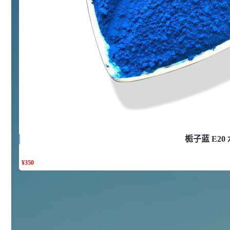
浏览量 - 10w+
2021-05-25
饲料添加剂原料
253
乙酸橙花酯 99%
2
¥
浏览量 - 5.51w
2021-06-17
化工原料
145
多效唑 90%
3
¥
浏览量 - 4.4w
栀子蓝 E20
2021-07-07
植物生长调节剂
¥
350
29
N-羟甲基丙烯酰胺 98% NMA
4
¥
浏览量 - 1.98w
2021-06-22
化工原料