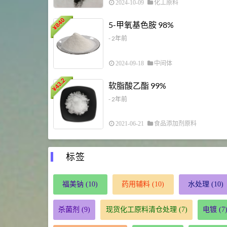
2024-10-09
化工原料
840
5-甲氧基色胺 98%
¥
- 2年前
2024-09-18
中间体
43.2
软脂酸乙酯 99%
¥
- 2年前
2021-06-21
食品添加剂原料
标签
福美钠
(10)
药用辅料
(10)
水处理
(10)
杀菌剂
(9)
现货化工原料清仓处理
(7)
电镀
(7