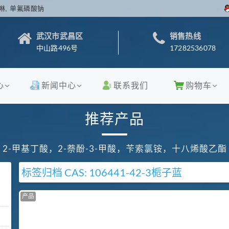
啉, 单氟磷酸钠
武汉市武昌区
销售热线
中山路496号
17282536078
心
新闻中心
联系我们
购物车
推荐产品
2-甲基丁酸，2-萘酚-3-甲酸，苄索氯铵，十八烯酸乙酯
标签归档
CAS: 106441-42-3
栀子蓝
产品