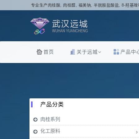
专业生产肉桂酸, 肉桂醛, 福美钠, 半胱胺盐酸盐, 8-羟基喹
首页
关于远城
产品中
产品分类
肉桂系列
化工原料