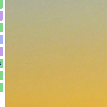
)
)
)
)