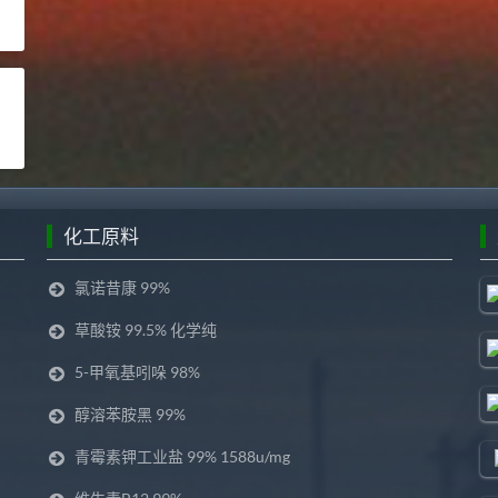
化工原料
氯诺昔康 99%
草酸铵 99.5% 化学纯
5-甲氧基吲哚 98%
醇溶苯胺黑 99%
青霉素钾工业盐 99% 1588u/mg