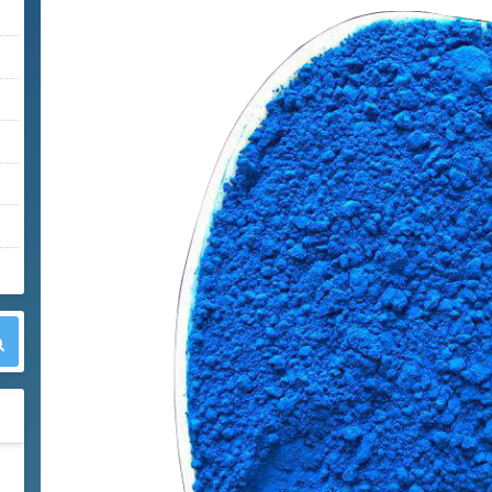
42
胍基乙酸 98%
1
¥