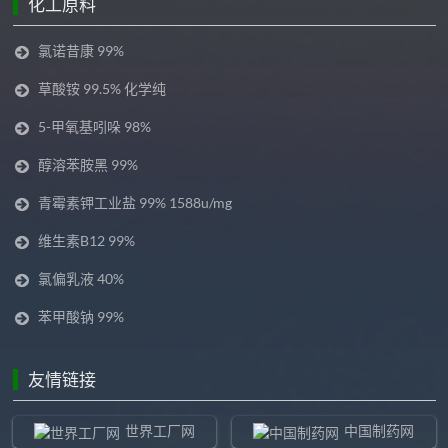
化工原料
氯诺昔康 99%
草酸铵 99.5% 化学纯
5-甲氧基吲哚 98%
醇溶苯胺黑 99%
青霉素钾工业盐 99% 1588u/mg
维生素B12 99%
氯偏乳液 40%
苯甲酸钠 99%
友情链接
世界工厂网
中国制药网