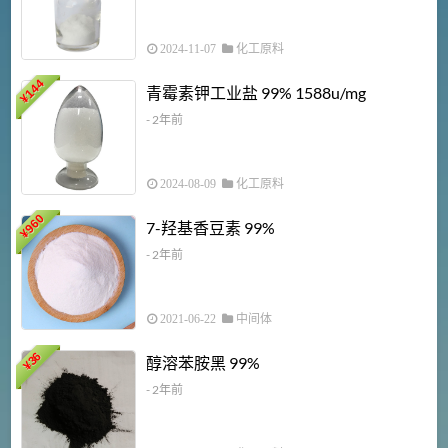
2024-11-07
化工原料
6
144
青霉素钾工业盐 99% 1588u/mg
¥
¥
- 2年前
2024-08-09
化工原料
960
7-羟基香豆素 99%
¥
- 2年前
2021-06-22
中间体
1
36
醇溶苯胺黑 99%
¥
¥
- 2年前