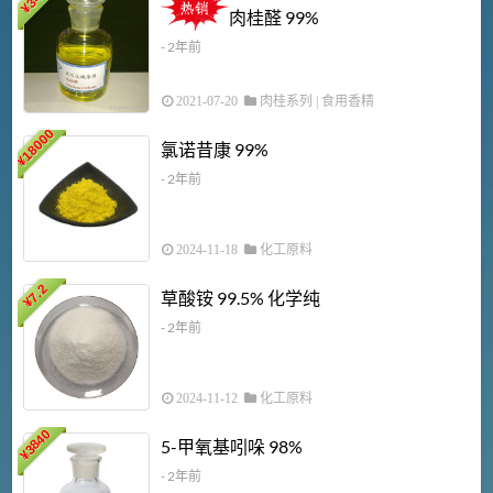
¥
肉桂醛 99%
- 2年前
2021-07-20
肉桂系列
|
食用香精
18000
1
氯诺昔康 99%
¥
- 2年前
2024-11-18
化工原料
7.2
草酸铵 99.5% 化学纯
¥
- 2年前
2024-11-12
化工原料
3840
5-甲氧基吲哚 98%
¥
- 2年前