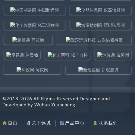
中国制造网
仪器信息网
化工仪器网
纺织助剂网
商贸通
武汉远城科技
贸易通
化工百科
造价网
阿仪网
新珉嘉诚
环球贸易网
960化工网
©2018-
2026
All Rights Reserved Designed and
东北制造网
药智通
Developed by
Wuhan Yuancheng
搜了网
八方资源网
首页
关于远城
产品中心
联系我们
马可波罗网
阿仪网远城科技