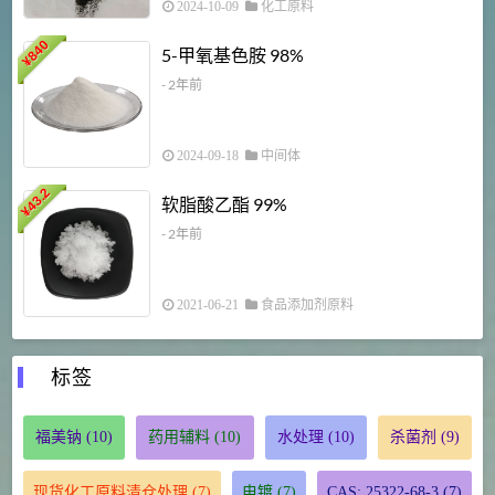
2024-10-09
化工原料
840
4
5-甲氧基色胺 98%
¥
- 2年前
2024-09-18
中间体
43.2
3
软脂酸乙酯 99%
¥
¥
- 2年前
2021-06-21
食品添加剂原料
标签
福美钠
(10)
药用辅料
(10)
水处理
(10)
杀菌剂
(9)
现货化工原料清仓处理
(7)
电镀
(7)
CAS: 25322-68-3
(7)