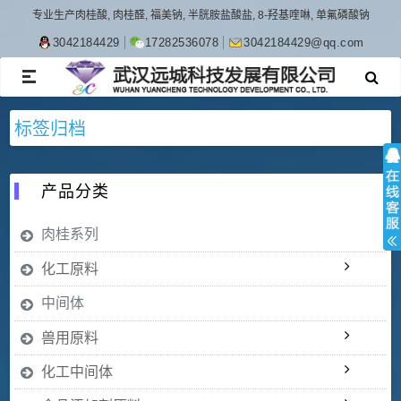
专业生产肉桂酸, 肉桂醛, 福美钠, 半胱胺盐酸盐, 8-羟基喹啉, 单氟磷酸钠
3042184429
17282536078
3042184429@qq.com
TOGGLE
NAVIGATION
标签归档
产品分类
肉桂系列
化工原料
中间体
兽用原料
化工中间体