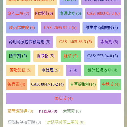
聚乙二醇
(7)
阻燃剂
(6)
演讲比赛
(6)
CAS: 9003-05-8
(6)
聚丙烯酰胺
(6)
CAS: 7695-91-2
(5)
维生素E醋酸酯
(5)
药用薄膜包衣预混剂
(5)
CAS: 1405-86-3
(5)
杀菌剂
(5)
除草剂
(5)
提取物
(5)
除草
(5)
CAS: 557-04-0
(5)
硬脂酸镁
(5)
水处理
(5)
2
(4)
紫外线吸收剂
(4)
茶皂素
(4)
CAS: 8047-15-2
(4)
甘草提取物
(4)
中秋节
(4)
国庆节
(4)
聚丙烯酸钾 (0)
PTBBA (0)
大蒜素 (0)
烟酰胺单核苷酸 (0)
对硝基邻苯二甲酸 (0)