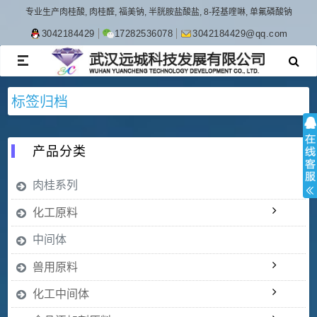
专业生产肉桂酸, 肉桂醛, 福美钠, 半胱胺盐酸盐, 8-羟基喹啉, 单氟磷酸钠
3042184429
17282536078
3042184429@qq.com
TOGGLE
NAVIGATION
标签归档
产品分类
肉桂系列
化工原料
中间体
兽用原料
化工中间体