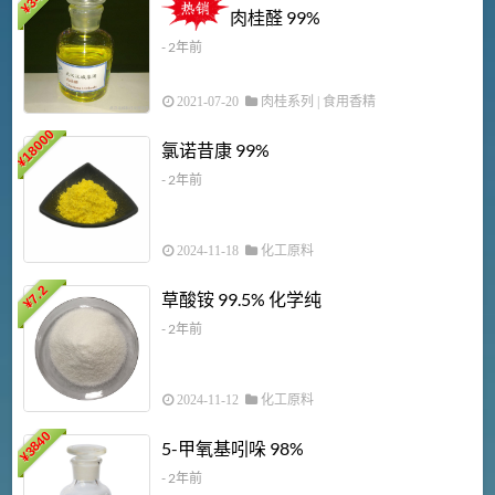
¥
肉桂醛 99%
- 2年前
2021-07-20
肉桂系列
|
食用香精
18000
1
氯诺昔康 99%
¥
- 2年前
2024-11-18
化工原料
7.2
草酸铵 99.5% 化学纯
¥
- 2年前
2024-11-12
化工原料
3840
5-甲氧基吲哚 98%
¥
- 2年前