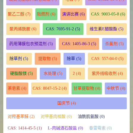
聚乙二醇
(7)
阻燃剂
(6)
演讲比赛
(6)
CAS: 9003-05-8
(6)
聚丙烯酰胺
(6)
CAS: 7695-91-2
(5)
维生素E醋酸酯
(5)
药用薄膜包衣预混剂
(5)
CAS: 1405-86-3
(5)
杀菌剂
(5)
除草剂
(5)
提取物
(5)
除草
(5)
CAS: 557-04-0
(5)
硬脂酸镁
(5)
水处理
(5)
2
(4)
紫外线吸收剂
(4)
茶皂素
(4)
CAS: 8047-15-2
(4)
甘草提取物
(4)
中秋节
(4)
国庆节
(4)
对羟基苯醛 (2)
对甲基肉桂酸 (0)
油酰肌氨酸 (0)
CAS: 1414-45-5 (1)
L-肉碱酒石酸盐 (0)
春雷霉素 (0)