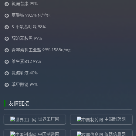
氯诺昔康 99%
草酸铵 99.5% 化学纯
5-甲氧基吲哚 98%
醇溶苯胺黑 99%
青霉素钾工业盐 99% 1588u/mg
维生素B12 99%
氯偏乳液 40%
苯甲酸钠 99%
友情链接
世界工厂网
中国制药网
中国制造网
仪器信息网