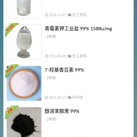
2024-11-07
化工原料
6
144
青霉素钾工业盐 99% 1588u/mg
¥
¥
- 2年前
2024-08-09
化工原料
960
7-羟基香豆素 99%
¥
- 2年前
2021-06-22
中间体
1
36
醇溶苯胺黑 99%
¥
¥
- 2年前