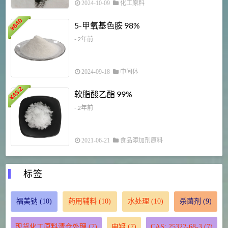
2024-10-09
化工原料
840
4
5-甲氧基色胺 98%
¥
- 2年前
2024-09-18
中间体
43.2
3
软脂酸乙酯 99%
¥
¥
- 2年前
2021-06-21
食品添加剂原料
标签
福美钠
(10)
药用辅料
(10)
水处理
(10)
杀菌剂
(9)
现货化工原料清仓处理
(7)
电镀
(7)
CAS: 25322-68-3
(7)