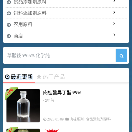
食品添加剂原料
饲料添加剂原料
农用原料
商店
草酸铵 99.5% 化学纯
最近更新
热门产品
198
肉桂酸异丁酯 99%
¥
- 2年前
2025-01-09
肉桂系列
|
食品添加剂原料
34.8
2