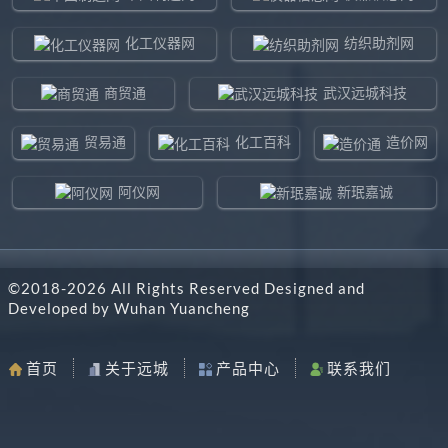
化工仪器网
纺织助剂网
商贸通
武汉远城科技
贸易通
化工百科
造价网
阿仪网
新珉嘉诚
环球贸易网
960化工网
©2018-
2026
All Rights Reserved Designed and
东北制造网
药智通
Developed by
Wuhan Yuancheng
搜了网
八方资源网
首页
关于远城
产品中心
联系我们
马可波罗网
阿仪网远城科技
机电之家
chemBlink