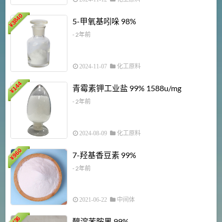
3840
5-甲氧基吲哚 98%
¥
- 2年前
2024-11-07
化工原料
6
144
青霉素钾工业盐 99% 1588u/mg
¥
¥
- 2年前
2024-08-09
化工原料
960
7-羟基香豆素 99%
¥
- 2年前
2021-06-22
中间体
1
36
醇溶苯胺黑 99%