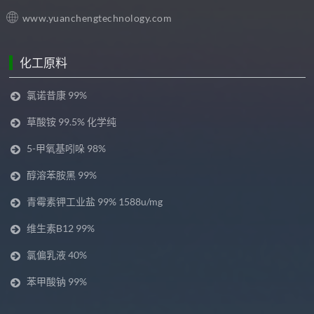
www.yuanchengtechnology.com
化工原料
氯诺昔康 99%
草酸铵 99.5% 化学纯
5-甲氧基吲哚 98%
醇溶苯胺黑 99%
青霉素钾工业盐 99% 1588u/mg
维生素B12 99%
氯偏乳液 40%
苯甲酸钠 99%