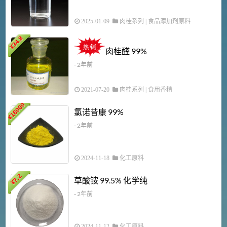
2025-01-09
肉桂系列
|
食品添加剂原料
34.8
2
¥
肉桂醛 99%
- 2年前
2021-07-20
肉桂系列
|
食用香精
18000
1
氯诺昔康 99%
¥
- 2年前
2024-11-18
化工原料
7.2
草酸铵 99.5% 化学纯
¥
- 2年前
2024-11-12
化工原料