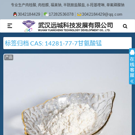
专业生产肉桂酸, 肉桂醛, 福美钠, 半胱胺盐酸盐, 8-羟基喹啉, 单氟磷酸钠
3042184429
17282536078
3042184429@qq.com
TOGGLE
NAVIGATION
标签归档
CAS: 14281-77-7
甘氨酸锰
产品