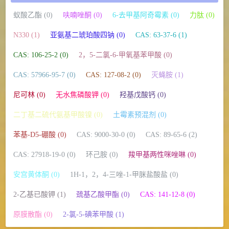
蚁酸乙酯 (0)
呋喃唑酮 (0)
6-去甲基阿奇霉素 (0)
力肽 (0)
N330 (1)
亚氨基二琥珀酸四钠 (0)
CAS: 63-37-6 (1)
CAS: 106-25-2 (0)
2，5-二氯-6-甲氧基苯甲酸 (0)
CAS: 57966-95-7 (0)
CAS: 127-08-2 (0)
灭蝇胺 (1)
尼可林 (0)
无水焦磷酸钾 (0)
羟基戊酸钙 (0)
二丁基二硫代氨基甲酸镍 (0)
土霉素预混剂 (0)
苯基-D5-硼酸 (0)
CAS: 9000-30-0 (0)
CAS: 89-65-6 (2)
CAS: 27918-19-0 (0)
环己胺 (0)
羧甲基两性咪唑啉 (0)
安宫黄体酮 (0)
1H-1，2，4-三唑-1-甲脒盐酸盐 (0)
2-乙基已酸钾 (1)
巯基乙酸甲酯 (0)
CAS: 141-12-8 (0)
原膜散酯 (0)
2-氯-5-碘苯甲酸 (1)