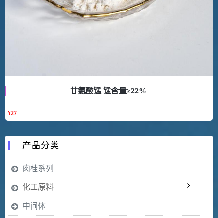
甘氨酸锰 锰含量≥22%
¥
27
产品分类
肉桂系列
化工原料
中间体