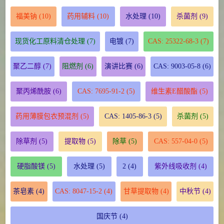
福美钠
(10)
药用辅料
(10)
水处理
(10)
杀菌剂
(9)
现货化工原料清仓处理
(7)
电镀
(7)
CAS: 25322-68-3
(7)
聚乙二醇
(7)
阻燃剂
(6)
演讲比赛
(6)
CAS: 9003-05-8
(6)
聚丙烯酰胺
(6)
CAS: 7695-91-2
(5)
维生素E醋酸酯
(5)
药用薄膜包衣预混剂
(5)
CAS: 1405-86-3
(5)
杀菌剂
(5)
除草剂
(5)
提取物
(5)
除草
(5)
CAS: 557-04-0
(5)
硬脂酸镁
(5)
水处理
(5)
2
(4)
紫外线吸收剂
(4)
茶皂素
(4)
CAS: 8047-15-2
(4)
甘草提取物
(4)
中秋节
(4)
国庆节
(4)