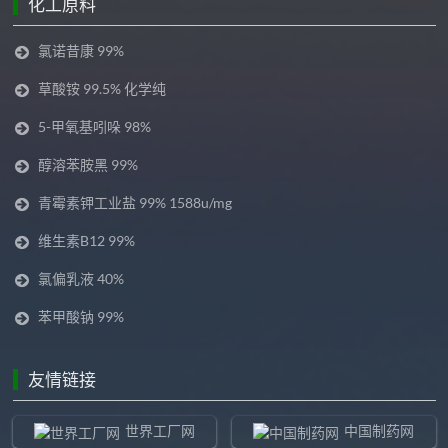
化工原料
氯诺昔康 99%
草酸铵 99.5% 化学纯
5-甲氧基吲哚 98%
醇溶苯胺黑 99%
青霉素钾工业盐 99% 1588u/mg
维生素B12 99%
氯偏乳液 40%
苯甲酸钠 99%
友情链接
世界工厂网
中国制药网