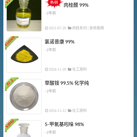
¥
肉桂醛 99%
- 2年前
2021-07-20
肉桂系列
|
食用香精
18000
1
氯诺昔康 99%
¥
- 2年前
2024-11-18
化工原料
7.2
草酸铵 99.5% 化学纯
¥
- 2年前
2024-11-12
化工原料
3840
5-甲氧基吲哚 98%
¥
- 2年前