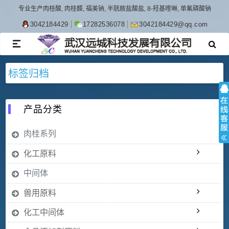
专业生产肉桂酸, 肉桂醛, 福美钠, 半胱胺盐酸盐, 8-羟基喹啉, 单氟磷酸钠
3042184429
17282536078
3042184429@qq.com
TOGGLE
NAVIGATION
标签归档
产品分类
肉桂系列
化工原料
中间体
兽用原料
化工中间体