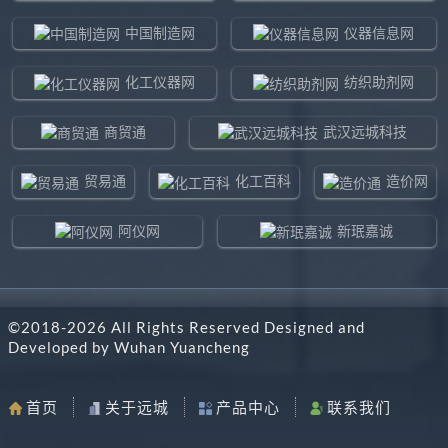
中国制造网
仪器信息网
化工仪器网
纺织助剂网
商贸通
武汉远城科技
贸易通
化工百科
造价网
阿仪网
新珉嘉诚
环球贸易网
960化工网
©2018-
2026
All Rights Reserved Designed and
东北制造网
药智通
Developed by
Wuhan Yuancheng
搜了网
八方资源网
首页
关于远城
产品中心
联系我们
马可波罗网
阿仪网远城科技