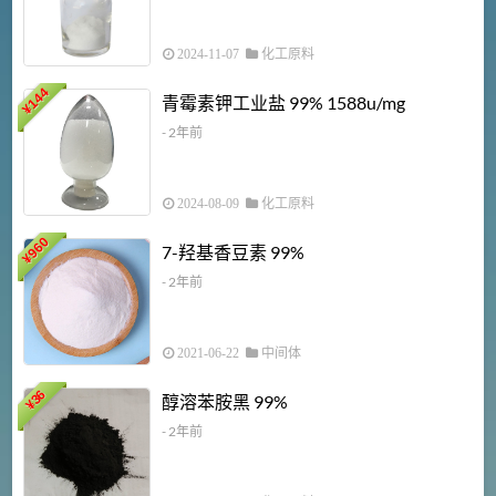
2024-11-07
化工原料
6
144
青霉素钾工业盐 99% 1588u/mg
¥
¥
- 2年前
2024-08-09
化工原料
960
7-羟基香豆素 99%
¥
- 2年前
2021-06-22
中间体
1
36
醇溶苯胺黑 99%
¥
¥
- 2年前