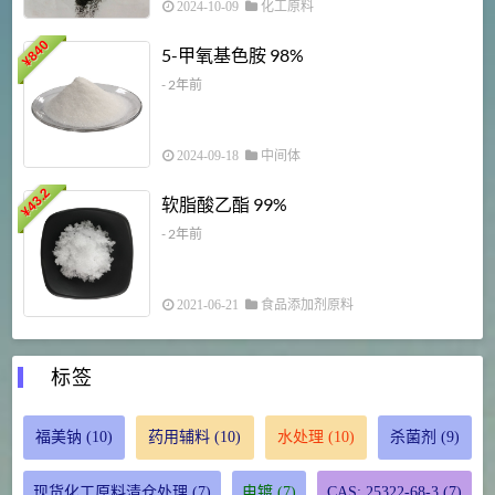
2024-10-09
化工原料
840
4
5-甲氧基色胺 98%
¥
- 2年前
2024-09-18
中间体
43.2
3
软脂酸乙酯 99%
¥
¥
- 2年前
2021-06-21
食品添加剂原料
标签
福美钠
(10)
药用辅料
(10)
水处理
(10)
杀菌剂
(9)
现货化工原料清仓处理
(7)
电镀
(7)
CAS: 25322-68-3
(7)