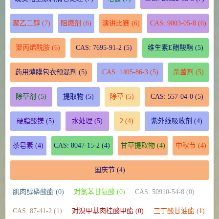
聚乙二醇
(7)
阻燃剂
(6)
演讲比赛
(6)
CAS: 9003-05-8
(6)
聚丙烯酰胺
(6)
CAS: 7695-91-2
(5)
维生素E醋酸酯
(5)
药用薄膜包衣预混剂
(5)
CAS: 1405-86-3
(5)
杀菌剂
(5)
除草剂
(5)
提取物
(5)
除草
(5)
CAS: 557-04-0
(5)
硬脂酸镁
(5)
水处理
(5)
2
(4)
紫外线吸收剂
(4)
茶皂素
(4)
CAS: 8047-15-2
(4)
甘草提取物
(4)
中秋节
(4)
国庆节
(4)
肌肉醇磷酸酯 (0)
对氯苯甘氨酸 (0)
CAS: 50910-54-8 (0)
CAS: 87-41-2 (1)
对溴甲基肉桂酸甲酯 (0)
三丁酸甘油酯 (1)