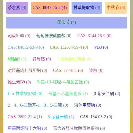
茶皂素
(4)
CAS: 8047-15-2
(4)
甘草提取物
(4)
中秋节
(4)
国庆节
(4)
司盘S-60 (0)
葡萄糖胺盐酸盐 (0)
CAS: 3144-16-9 (0)
CAS: 84852-53-9 (0)
CAS: 132684-59-4 (0)
VB3 (0)
利胆醇 (1)
酵母铬 (0)
1-脱氧野尻霉素 (0)
对羟基肉桂酸甲酯 (0)
CAS: 77-78-1 (0)
油酸 (0)
维生素B9 (0)
5-氯-1H-咪唑-4-羧酸乙酯 (0)
L-α-甘磷酸胆碱 (0)
苄基三乙基氯化铵 (1)
β-紫罗兰酮 (2)
2，4，6-三巯基-1，3，5-三嗪 (0)
液体甲醇钠 (0)
CAS: 2809-21-4 (1)
5-尿苷一磷 (1)
CAS: 134-03-2 (0)
甲基丙烯酸十六酯 (0)
富含谷胱甘肽酵母抽提物 (0)