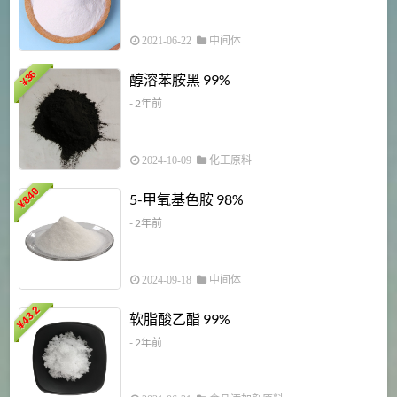
2021-06-22
中间体
1
36
醇溶苯胺黑 99%
¥
¥
- 2年前
2024-10-09
化工原料
840
4
5-甲氧基色胺 98%
¥
- 2年前
2024-09-18
中间体
43.2
3
软脂酸乙酯 99%
¥
¥
- 2年前