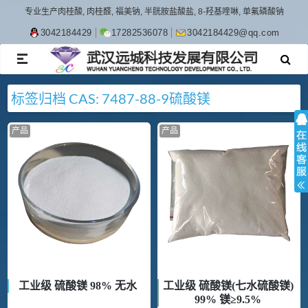
专业生产肉桂酸, 肉桂醛, 福美钠, 半胱胺盐酸盐, 8-羟基喹啉, 单氟磷酸钠
3042184429
17282536078
3042184429@qq.com
TOGGLE
NAVIGATION
标签归档
CAS: 7487-88-9
硫酸镁
产品
产品
工业级 硫酸镁 98% 无水
工业级 硫酸镁(七水硫酸镁)
99% 镁≥9.5%