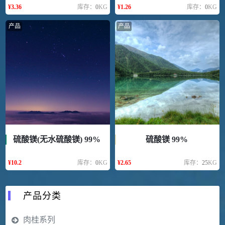
¥
3.36
库存：
0
KG
¥
1.26
库存：
0
KG
产品
产品
硫酸镁(无水硫酸镁) 99%
硫酸镁 99%
¥
10.2
库存：
0
KG
¥
2.65
库存：
25
KG
产品分类
肉桂系列