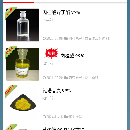
198
肉桂酸异丁酯 99%
¥
- 2年前
2025-01-09
肉桂系列
|
食品添加剂原料
34.8
2
¥
肉桂醛 99%
- 2年前
2021-07-20
肉桂系列
|
食用香精
18000
1
氯诺昔康 99%
¥
- 2年前
2024-11-18
化工原料
7.2
草酸铵 99.5% 化学纯