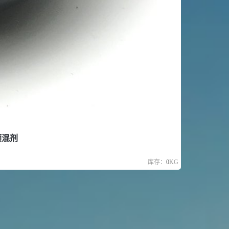
预混剂
库存：
0
KG