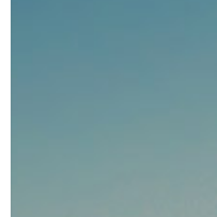
92
对甲氧基苯甲醛（茴香醛）
5
¥
99.5%
浏览量 - 1.89w
2021-06-19
化工原料
69.6
S-羧甲基-L-半胱氨酸(羧甲司坦)
6
¥
98.5%
浏览量 - 1.72w
2021-05-30
化工原料
27
抗氧剂BHT 99.5%
7
¥
浏览量 - 1.64w
2021-05-25
食品添加剂原料
11.25
D-异抗坏血酸钠 98%
8
¥
浏览量 - 1.55w