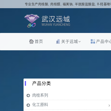
专业生产肉桂酸, 肉桂醛, 福美钠, 半胱胺盐酸盐, 8-羟基喹
首页
关于远城
产品中
产品分类
肉桂系列
化工原料