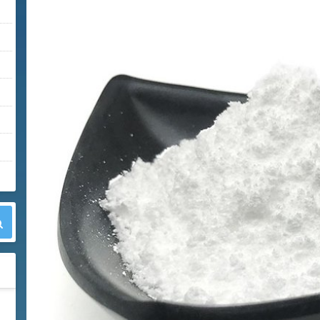
42
胍基乙酸 98%
1
¥