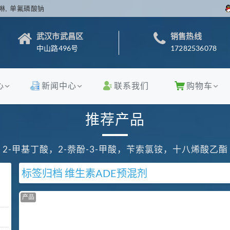
啉, 单氟磷酸钠
武汉市武昌区
销售热线
中山路496号
17282536078
心
新闻中心
联系我们
购物车
推荐产品
2-甲基丁酸，2-萘酚-3-甲酸，苄索氯铵，十八烯酸乙酯
标签归档
维生素ADE预混剂
产品