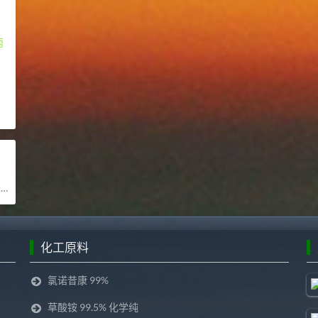
丙
司
化工原料
氯诺昔康 99%
草酸铵 99.5% 化学纯