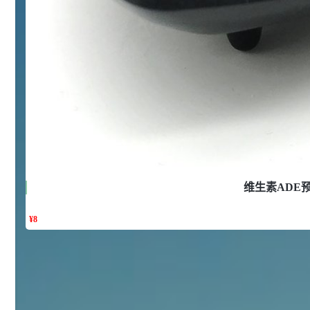
浏览量 - 10w+
2021-05-25
饲料添加剂原料
253
乙酸橙花酯 99%
2
¥
浏览量 - 5.51w
2021-06-17
化工原料
145
多效唑 90%
3
¥
浏览量 - 4.4w
维生素ADE
2021-07-07
植物生长调节剂
¥
8
29
N-羟甲基丙烯酰胺 98% NMA
4
¥
浏览量 - 1.98w
2021-06-22
化工原料