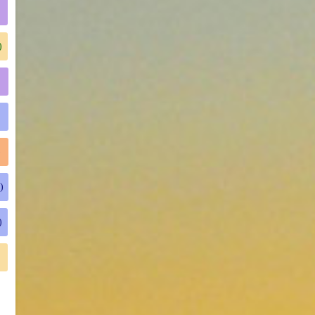
)
)
)
)