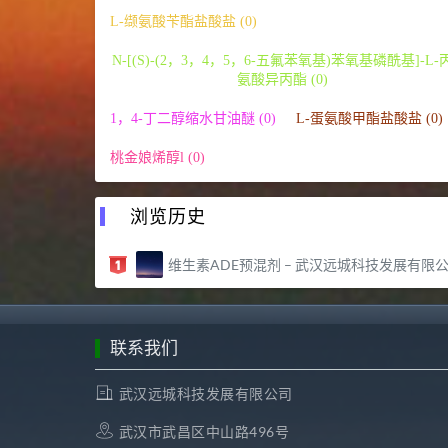
L-缬氨酸苄酯盐酸盐 (0)
N-[(S)-(2，3，4，5，6-五氟苯氧基)苯氧基磷酰基]-L-
氨酸异丙酯 (0)
1，4-丁二醇缩水甘油醚 (0)
L-蛋氨酸甲酯盐酸盐 (0)
桃金娘烯醇l (0)
浏览历史
维生素ADE预混剂 – 武汉远城科技发展有限公
联系我们
武汉远城科技发展有限公司
武汉市武昌区中山路496号