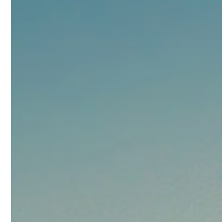
92
对甲氧基苯甲醛（茴香醛）
5
¥
99.5%
浏览量 - 1.89w
2021-06-19
化工原料
69.6
S-羧甲基-L-半胱氨酸(羧甲司坦)
6
¥
98.5%
浏览量 - 1.72w
2021-05-30
化工原料
27
抗氧剂BHT 99.5%
7
¥
浏览量 - 1.64w
2021-05-25
食品添加剂原料
11.25
D-异抗坏血酸钠 98%
8
¥
浏览量 - 1.55w