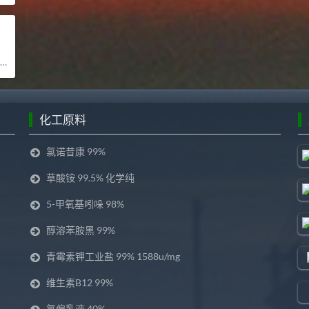
化工原料
氯诺昔康 99%
草酸铵 99.5% 化学纯
5-甲氧基吲哚 98%
醇溶苯胺黑 99%
青霉素钾工业盐 99% 1588u/mg
维生素B12 99%
氯偏乳液 40%