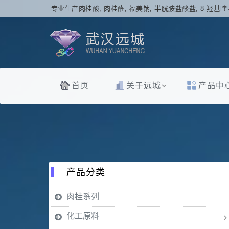
专业生产肉桂酸, 肉桂醛, 福美钠, 半胱胺盐酸盐, 8-羟基喹
首页
关于远城
产品中
产品分类
肉桂系列
化工原料