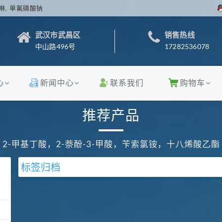
啉, 单氟磷酸钠
武汉市武昌区
销售热线
中山路496号
17282536078
心
新闻中心
联系我们
购物车
推荐产品
2-甲基丁酸，2-萘酚-3-甲酸，苄索氯铵，十八烯酸乙酯
标签归档