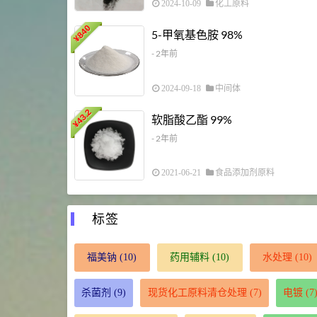
2024-10-09
化工原料
840
5-甲氧基色胺 98%
¥
- 2年前
2024-09-18
中间体
43.2
软脂酸乙酯 99%
¥
- 2年前
2021-06-21
食品添加剂原料
标签
福美钠
(10)
药用辅料
(10)
水处理
(10)
杀菌剂
(9)
现货化工原料清仓处理
(7)
电镀
(7