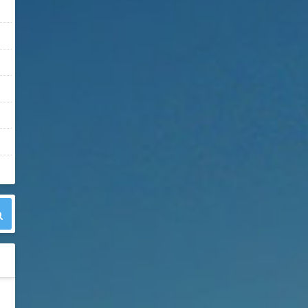
42
胍基乙酸 98%
1
¥