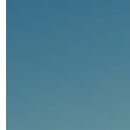
浏览量 - 10w+
2021-05-25
饲料添加剂原料
253
乙酸橙花酯 99%
2
¥
浏览量 - 5.51w
2021-06-17
化工原料
145
多效唑 90%
3
¥
浏览量 - 4.4w
2021-07-07
植物生长调节剂
29
N-羟甲基丙烯酰胺 98% NMA
4
¥
浏览量 - 1.98w
2021-06-22
化工原料