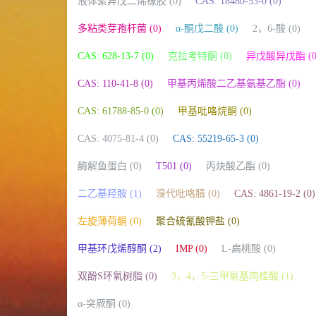
液体聚异戊二烯橡胶 (0)
CAS: 18480-53-0 (0)
多粘类芽孢杆菌 (0)
α-酮戊二酸 (0)
2，6-酸 (0)
CAS: 628-13-7 (0)
克拉考特酮 (0)
异戊酸异戊酯 (0
CAS: 110-41-8 (0)
甲基丙烯酸二乙基氨基乙酯 (0)
CAS: 61788-85-0 (0)
甲基吡咯烷酮 (0)
CAS: 4075-81-4 (0)
CAS: 55219-65-3 (0)
酶解鱼蛋白 (0)
T501 (0)
丙炔酸乙酯 (0)
二乙基羟胺 (1)
溴代吡咯腈 (0)
CAS: 4861-19-2 (0)
左旋薄荷酮 (0)
聚合硫氰酸钾盐 (0)
甲基环戊烯醇酮 (2)
IMP (0)
L-扁桃酸 (0)
双酚S环氧树脂 (0)
3，4，5-三甲氧基肉桂酸 (1)
α-突厥酮 (0)