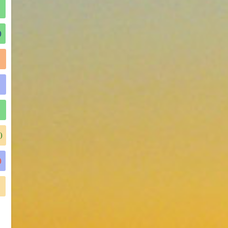
)
)
)
)