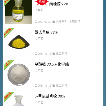
¥
肉桂醛 99%
- 2年前
2021-07-20
肉桂系列
|
食用香精
18000
1
氯诺昔康 99%
¥
- 2年前
2024-11-18
化工原料
7.2
草酸铵 99.5% 化学纯
¥
- 2年前
2024-11-12
化工原料
3840
5-甲氧基吲哚 98%
¥
- 2年前