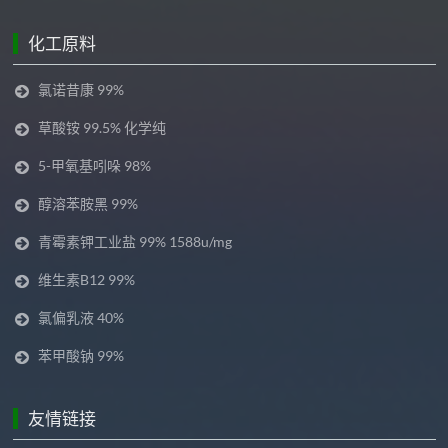
化工原料
氯诺昔康 99%
草酸铵 99.5% 化学纯
5-甲氧基吲哚 98%
醇溶苯胺黑 99%
青霉素钾工业盐 99% 1588u/mg
维生素B12 99%
氯偏乳液 40%
苯甲酸钠 99%
友情链接