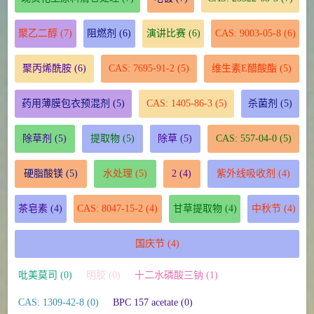
聚乙二醇
(7)
阻燃剂
(6)
演讲比赛
(6)
CAS: 9003-05-8
(6)
聚丙烯酰胺
(6)
CAS: 7695-91-2
(5)
维生素E醋酸酯
(5)
药用薄膜包衣预混剂
(5)
CAS: 1405-86-3
(5)
杀菌剂
(5)
除草剂
(5)
提取物
(5)
除草
(5)
CAS: 557-04-0
(5)
硬脂酸镁
(5)
水处理
(5)
2
(4)
紫外线吸收剂
(4)
茶皂素
(4)
CAS: 8047-15-2
(4)
甘草提取物
(4)
中秋节
(4)
国庆节
(4)
吡美莫司 (0)
明胶 (0)
十二水磷酸三钠 (1)
CAS: 1309-42-8 (0)
BPC 157 acetate (0)