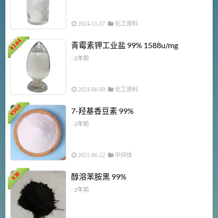
2024-11-07
化工原料
6
144
青霉素钾工业盐 99% 1588u/mg
¥
¥
- 2年前
2024-08-09
化工原料
960
7-羟基香豆素 99%
¥
- 2年前
2021-06-22
中间体
1
36
醇溶苯胺黑 99%
¥
¥
- 2年前