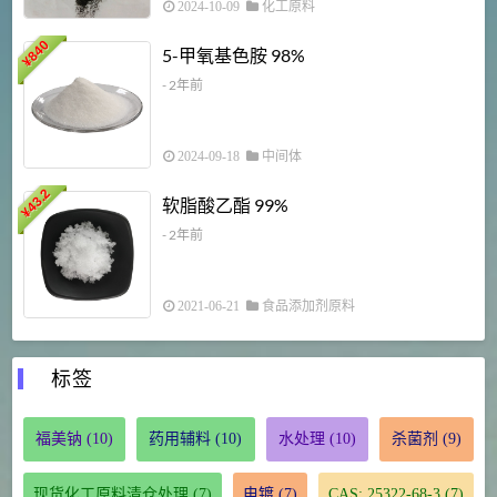
2024-10-09
化工原料
840
4
5-甲氧基色胺 98%
¥
- 2年前
2024-09-18
中间体
43.2
3
软脂酸乙酯 99%
¥
¥
- 2年前
2021-06-21
食品添加剂原料
标签
福美钠
(10)
药用辅料
(10)
水处理
(10)
杀菌剂
(9)
现货化工原料清仓处理
(7)
电镀
(7)
CAS: 25322-68-3
(7)