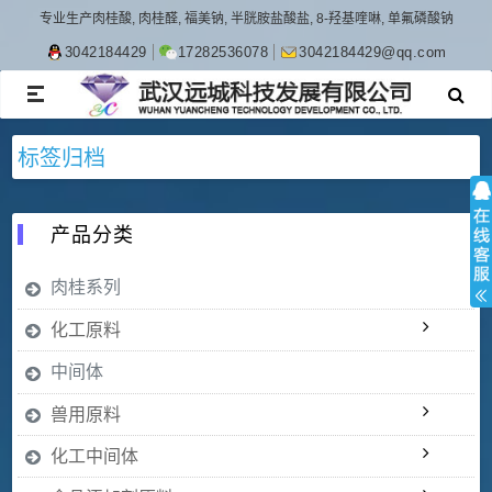
专业生产肉桂酸, 肉桂醛, 福美钠, 半胱胺盐酸盐, 8-羟基喹啉, 单氟磷酸钠
3042184429
17282536078
3042184429@qq.com
TOGGLE
NAVIGATION
标签归档
产品分类
肉桂系列
化工原料
中间体
兽用原料
化工中间体