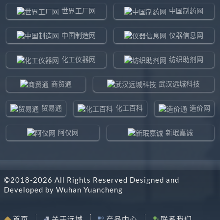
世界工厂网
中国制药网
中国制造网
仪器信息网
化工仪器网
纺织助剂网
商贸通
武汉远城科技
贸易通
化工百科
造价网
阿仪网
新珉嘉诚
环球贸易网
960化工网
©2018-
2026
All Rights Reserved Designed and
东北制造网
药智通
Developed by
Wuhan Yuancheng
搜了网
八方资源网
首页
关于远城
产品中心
联系我们