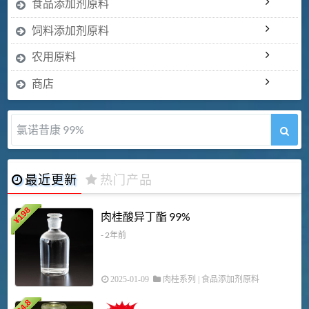
食品添加剂原料
饲料添加剂原料
农用原料
商店
氯诺昔康 99%
最近更新
热门产品
198
肉桂酸异丁酯 99%
¥
- 2年前
2025-01-09
肉桂系列
|
食品添加剂原料
34.8
2