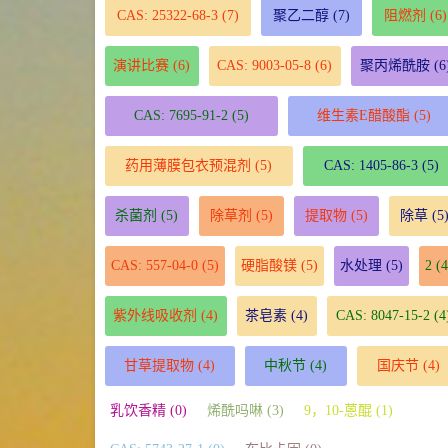
CAS: 25322-68-3
(7)
聚乙二醇
(7)
阻燃剂
(6)
演讲比赛
(6)
CAS: 9003-05-8
(6)
聚丙烯酰胺
(6
CAS: 7695-91-2
(5)
维生素E醋酸酯
(5)
药用薄膜包衣预混剂
(5)
CAS: 1405-86-3
(5)
杀菌剂
(5)
除草剂
(5)
提取物
(5)
除草
(5
CAS: 557-04-0
(5)
硬脂酸镁
(5)
水处理
(5)
2
(4
紫外线吸收剂
(4)
茶皂素
(4)
CAS: 8047-15-2
(4
甘草提取物
(4)
中秋节
(4)
国庆节
(4)
乳饮香精 (0)
烯酰吗啉 (3)
9，10-蒽醌 (1)