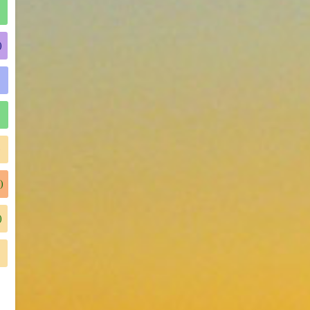
)
)
)
)