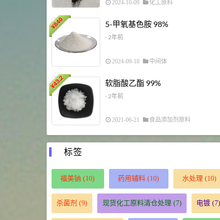
2024-10-09
化工原料
840
5-甲氧基色胺 98%
¥
- 2年前
2024-09-18
中间体
43.2
软脂酸乙酯 99%
¥
- 2年前
2021-06-21
食品添加剂原料
标签
福美钠
(10)
药用辅料
(10)
水处理
(10)
杀菌剂
(9)
现货化工原料清仓处理
(7)
电镀
(7