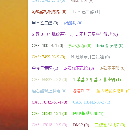
CAS: 5743-27-1 (0)
布比卡因 (0)
鲸蜡醇棕榈酸酯 (0)
1，6-己二醇 (1)
甲基乙二醛 (0)
硝酸铷 (0)
6-氟-3-（4-哌啶基）-1，2-苯并异噁唑盐酸盐 (0)
CAS: 100-06-1 (0)
辣木多糖 (0)
beta-紫罗酮 (0)
CAS: 7499-96-9 (0)
N-羟基苯并三氮唑 (0)
金雀异黄酮 (1)
2-溴代苯乙烷 (0)
3-碘苯甲酸 (0)
CAS: 55837-20-2 (0)
1-苯基-3-甲基-5-吡唑酮 (1)
酒石酸肾上腺素 (0)
增溶剂 (2)
聚丙烯酸树脂Ⅲ (0
CAS: 70785-61-4 (0)
CAS: 118443-89-3 (1)
CAS: 58543-16-1 (0)
四甲基哌啶醇 (1)
CAS: 12018-10-9 (0)
DM-2 (0)
二硫氰基甲烷 (0)