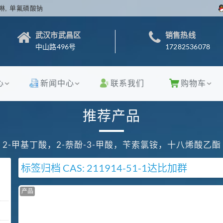
啉, 单氟磷酸钠
武汉市武昌区
销售热线
中山路496号
17282536078
心
新闻中心
联系我们
购物车
推荐产品
2-甲基丁酸，2-萘酚-3-甲酸，苄索氯铵，十八烯酸乙酯
标签归档
CAS: 211914-51-1
达比加群
产品