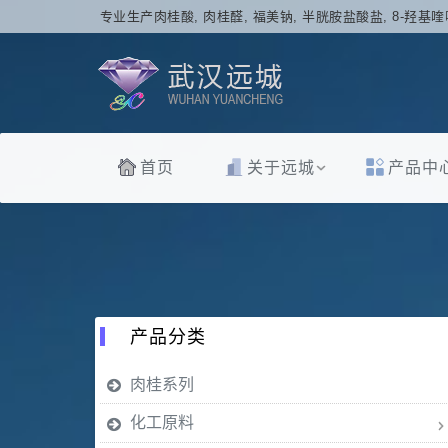
专业生产肉桂酸, 肉桂醛, 福美钠, 半胱胺盐酸盐, 8-羟基喹
首页
关于远城
产品中
产品分类
肉桂系列
化工原料