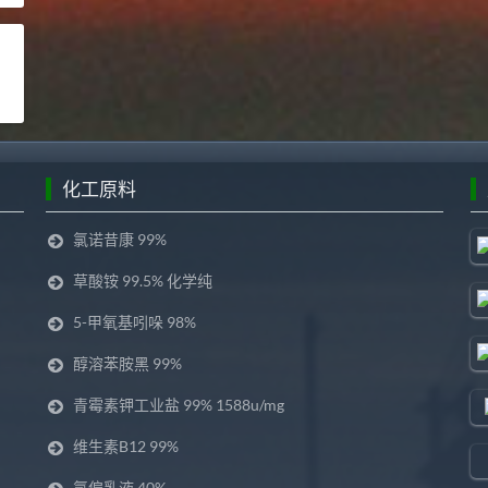
化工原料
氯诺昔康 99%
草酸铵 99.5% 化学纯
5-甲氧基吲哚 98%
醇溶苯胺黑 99%
青霉素钾工业盐 99% 1588u/mg
维生素B12 99%
氯偏乳液 40%