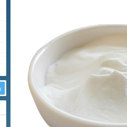
42
胍基乙酸 98%
1
¥