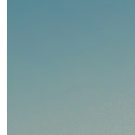
92
对甲氧基苯甲醛（茴香醛）
5
¥
99.5%
浏览量 - 1.89w
2021-06-19
化工原料
69.6
S-羧甲基-L-半胱氨酸(羧甲司坦)
6
¥
98.5%
浏览量 - 1.72w
2021-05-30
化工原料
27
抗氧剂BHT 99.5%
7
¥
浏览量 - 1.64w
2021-05-25
食品添加剂原料
11.25
D-异抗坏血酸钠 98%
8
¥
浏览量 - 1.55w