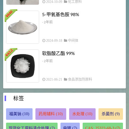
2024-10-09
化工原料
840
4
5-甲氧基色胺 98%
¥
- 2年前
2024-09-18
中间体
43.2
3
软脂酸乙酯 99%
¥
¥
- 2年前
2021-06-21
食品添加剂原料
标签
福美钠
(10)
药用辅料
(10)
水处理
(10)
杀菌剂
(9)
现货化工原料清仓处理
(7)
电镀
(7)
CAS: 25322-68-3
(7)