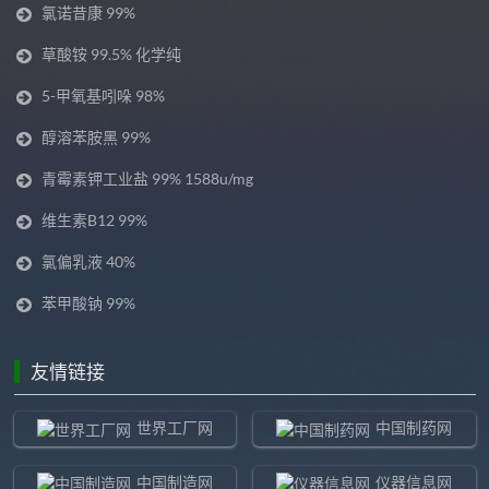
氯诺昔康 99%
草酸铵 99.5% 化学纯
5-甲氧基吲哚 98%
醇溶苯胺黑 99%
青霉素钾工业盐 99% 1588u/mg
维生素B12 99%
氯偏乳液 40%
苯甲酸钠 99%
友情链接
世界工厂网
中国制药网
中国制造网
仪器信息网