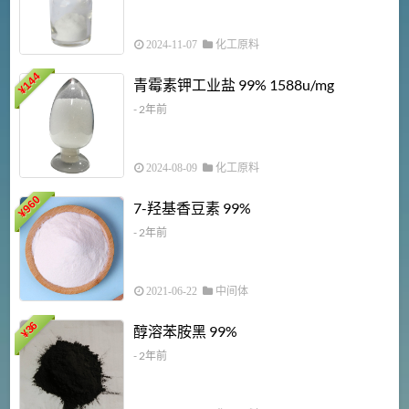
2024-11-07
化工原料
6
144
青霉素钾工业盐 99% 1588u/mg
¥
¥
- 2年前
2024-08-09
化工原料
960
7-羟基香豆素 99%
¥
- 2年前
2021-06-22
中间体
1
36
醇溶苯胺黑 99%
¥
¥
- 2年前