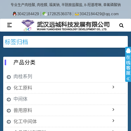
专业生产肉桂酸, 肉桂醛, 福美钠, 半胱胺盐酸盐, 8-羟基喹啉, 单氟磷酸钠
3042184429
17282536078
3042184429@qq.com
TOGGLE
NAVIGATION
标签归档
产品分类
肉桂系列
化工原料
中间体
兽用原料
化工中间体