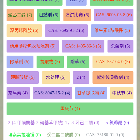
聚乙二醇
(7)
阻燃剂
(6)
演讲比赛
(6)
CAS: 9003-05-8
(6)
聚丙烯酰胺
(6)
CAS: 7695-91-2
(5)
维生素E醋酸酯
(5)
药用薄膜包衣预混剂
(5)
CAS: 1405-86-3
(5)
杀菌剂
(5)
除草剂
(5)
提取物
(5)
除草
(5)
CAS: 557-04-0
(5)
硬脂酸镁
(5)
水处理
(5)
2
(4)
紫外线吸收剂
(4)
茶皂素
(4)
CAS: 8047-15-2
(4)
甘草提取物
(4)
中秋节
(4)
国庆节
(4)
2-(4-甲磺酰基-2-硝基苯甲酰)-1，3-环己二酮 (0)
5-氯茚酮 (0)
埃索美拉唑镁 (0)
癸二酸二酰肼 (0)
CAS: 35180-01-9 (0)