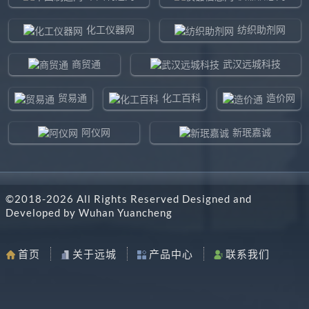
化工仪器网
纺织助剂网
商贸通
武汉远城科技
贸易通
化工百科
造价网
阿仪网
新珉嘉诚
环球贸易网
960化工网
©2018-
2026
All Rights Reserved Designed and
东北制造网
药智通
Developed by
Wuhan Yuancheng
搜了网
八方资源网
首页
关于远城
产品中心
联系我们
马可波罗网
阿仪网远城科技
机电之家
chemBlink