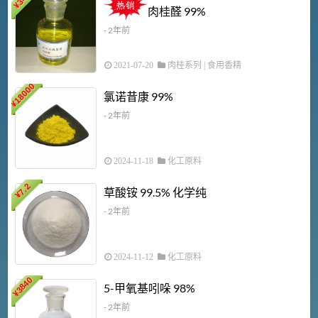
¥
肉桂醛 99%
- 2年前
2021-07-20
肉桂系列
|
食用香精
18000
1
氯诺昔康 99%
¥
- 2年前
2024-11-18
化工原料
7.2
草酸铵 99.5% 化学纯
¥
- 2年前
2024-11-12
化工原料
3840
5-甲氧基吲哚 98%
¥
- 2年前