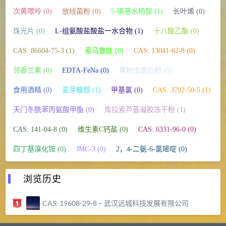
次黄嘌呤 (0)
放线菌粉 (0)
5-磺基水杨酸 (1)
长叶烯 (0)
珠光片 (0)
L-组氨酸盐酸盐一水合物 (1)
十八酸乙酯 (0)
CAS: 86604-75-3 (1)
索马鲁肽 (0)
CAS: 13041-62-8 (0)
邻香兰素 (0)
EDTA-FeNa (0)
黄粉虫蛋白粉 (0)
食用酒精 (0)
麦芽糖醇 (1)
甲基氯 (0)
CAS: 3792-50-5 (1)
天门冬酰苯丙氨酸甲酯 (0)
库拉索芦荟凝胶冻干粉 (1)
CAS: 141-04-8 (0)
维生素C钙盐 (0)
CAS: 6331-96-0 (0)
四丁基溴化铵 (0)
JMC-3 (0)
2，4-二氨-6-氯嘧啶 (0)
浏览历史
CAS: 19608-29-8 – 武汉远城科技发展有限公司