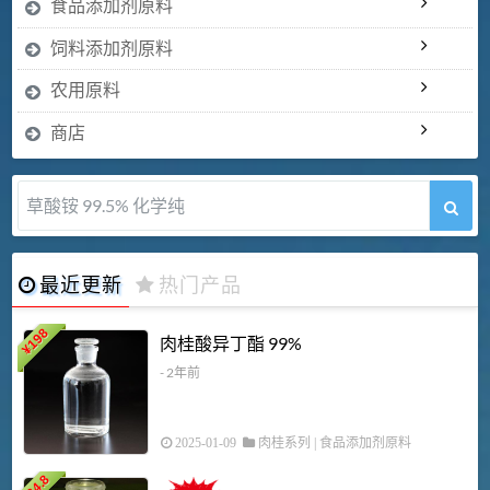
食品添加剂原料
饲料添加剂原料
农用原料
商店
草酸铵 99.5% 化学纯
最近更新
热门产品
198
肉桂酸异丁酯 99%
¥
- 2年前
2025-01-09
肉桂系列
|
食品添加剂原料
34.8
2