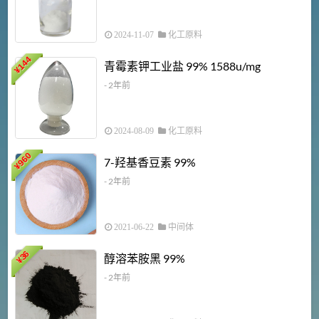
2024-11-07
化工原料
6
144
青霉素钾工业盐 99% 1588u/mg
¥
¥
- 2年前
2024-08-09
化工原料
960
7-羟基香豆素 99%
¥
- 2年前
2021-06-22
中间体
1
36
醇溶苯胺黑 99%
¥
¥
- 2年前