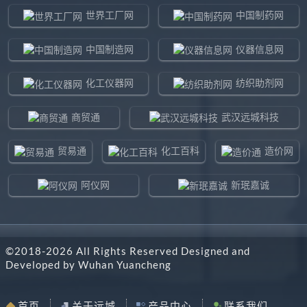
世界工厂网
中国制药网
中国制造网
仪器信息网
化工仪器网
纺织助剂网
商贸通
武汉远城科技
贸易通
化工百科
造价网
阿仪网
新珉嘉诚
环球贸易网
960化工网
©2018-
2026
All Rights Reserved Designed and
东北制造网
药智通
Developed by
Wuhan Yuancheng
搜了网
八方资源网
首页
关于远城
产品中心
联系我们