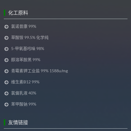
化工原料
氯诺昔康 99%
草酸铵 99.5% 化学纯
5-甲氧基吲哚 98%
醇溶苯胺黑 99%
青霉素钾工业盐 99% 1588u/mg
维生素B12 99%
氯偏乳液 40%
苯甲酸钠 99%
友情链接