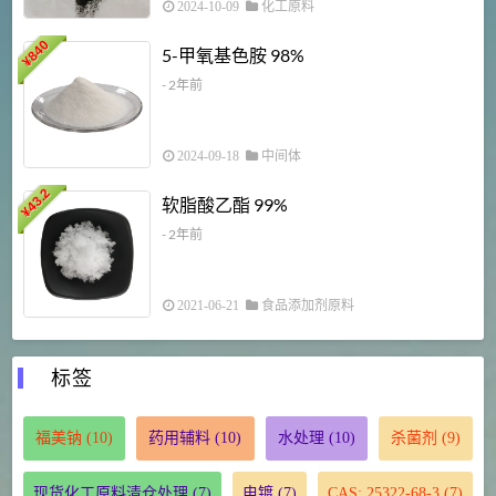
2024-10-09
化工原料
840
4
5-甲氧基色胺 98%
¥
- 2年前
2024-09-18
中间体
43.2
3
软脂酸乙酯 99%
¥
¥
- 2年前
2021-06-21
食品添加剂原料
标签
福美钠
(10)
药用辅料
(10)
水处理
(10)
杀菌剂
(9)
现货化工原料清仓处理
(7)
电镀
(7)
CAS: 25322-68-3
(7)