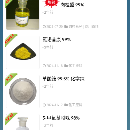
¥
肉桂醛 99%
- 2年前
2021-07-20
肉桂系列
|
食用香精
18000
1
氯诺昔康 99%
¥
- 2年前
2024-11-18
化工原料
7.2
草酸铵 99.5% 化学纯
¥
- 2年前
2024-11-12
化工原料
3840
5-甲氧基吲哚 98%
¥
- 2年前