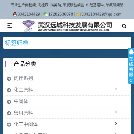
专业生产肉桂酸, 肉桂醛, 福美钠, 半胱胺盐酸盐, 8-羟基喹啉, 单氟磷酸钠
3042184429
17282536078
3042184429@qq.com
TOGGLE
NAVIGATION
标签归档
产品分类
肉桂系列
化工原料
中间体
兽用原料
化工中间体