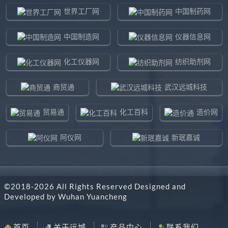
世界工厂网
中国制药网
中国制造网
仪器信息网
化工仪器网
纺织助剂网
商贸通
武汉远城科技
贸易通
化工百科
造价网
阿仪网
新珉嘉诚
环球贸易网
960化工网
©2018-
2026
All Rights Reserved Designed and
东北制造网
药智通
Developed by
Wuhan Yuancheng
搜了网
八方资源网
首页
关于远城
产品中心
联系我们