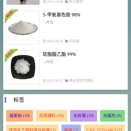
2024-10-09
化工原料
840
4
5-甲氧基色胺 98%
¥
- 2年前
2024-09-18
中间体
43.2
3
软脂酸乙酯 99%
¥
¥
- 2年前
2021-06-21
食品添加剂原料
标签
福美钠
(10)
药用辅料
(10)
水处理
(10)
杀菌剂
(9)
现货化工原料清仓处理
(7)
电镀
(7)
CAS: 25322-68-3
(7)