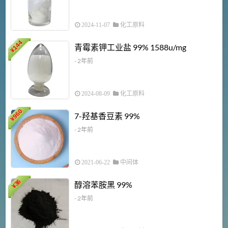
2024-11-07
化工原料
6
144
青霉素钾工业盐 99% 1588u/mg
¥
¥
- 2年前
2024-08-09
化工原料
960
7-羟基香豆素 99%
¥
- 2年前
2021-06-22
中间体
1
36
醇溶苯胺黑 99%
¥
¥
- 2年前