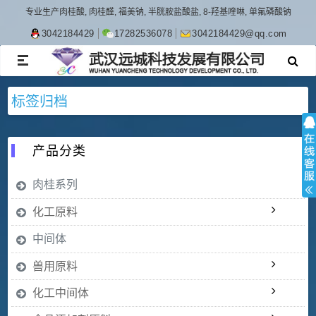
专业生产肉桂酸, 肉桂醛, 福美钠, 半胱胺盐酸盐, 8-羟基喹啉, 单氟磷酸钠
3042184429
17282536078
3042184429@qq.com
TOGGLE
NAVIGATION
标签归档
产品分类
肉桂系列
化工原料
中间体
兽用原料
化工中间体