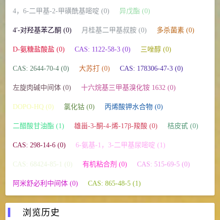
4，6-二甲基-2-甲磺酰基嘧啶 (0)
异戊酯 (0)
4′-对羟基苯乙酮 (0)
月桂基二甲基叔胺 (0)
多杀菌素 (0)
D-氨糖盐酸盐 (0)
CAS: 1122-58-3 (0)
三唑醇 (0)
CAS: 2644-70-4 (0)
大苏打 (0)
CAS: 178306-47-3 (0)
左旋肉碱中间体 (0)
十六烷基三甲基溴化铵 1632 (0)
DOPO-HQ (0)
氯化钴 (0)
丙烯酸钾水合物 (0)
二醋酸甘油酯 (1)
雄甾-3-酮-4-烯-17β-羧酸 (0)
桔皮甙 (0)
CAS: 298-14-6 (0)
6-氨基-1，3-二甲基尿嘧啶 (1)
CAS: 68424-85-1 (0)
有机粘合剂 (0)
CAS: 515-69-5 (0)
阿米舒必利中间体 (0)
CAS: 865-48-5 (1)
浏览历史