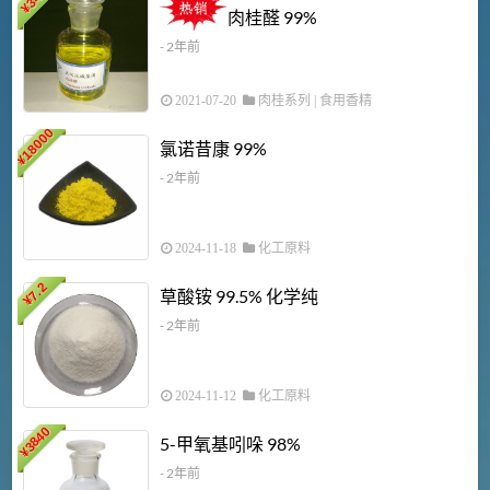
¥
肉桂醛 99%
- 2年前
2021-07-20
肉桂系列
|
食用香精
18000
1
氯诺昔康 99%
¥
- 2年前
2024-11-18
化工原料
7.2
草酸铵 99.5% 化学纯
¥
- 2年前
2024-11-12
化工原料
3840
5-甲氧基吲哚 98%
¥
- 2年前