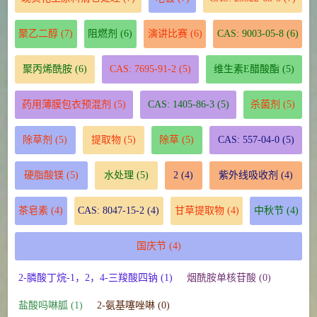
聚乙二醇
(7)
阻燃剂
(6)
演讲比赛
(6)
CAS: 9003-05-8
(6)
聚丙烯酰胺
(6)
CAS: 7695-91-2
(5)
维生素E醋酸酯
(5)
药用薄膜包衣预混剂
(5)
CAS: 1405-86-3
(5)
杀菌剂
(5)
除草剂
(5)
提取物
(5)
除草
(5)
CAS: 557-04-0
(5)
硬脂酸镁
(5)
水处理
(5)
2
(4)
紫外线吸收剂
(4)
茶皂素
(4)
CAS: 8047-15-2
(4)
甘草提取物
(4)
中秋节
(4)
国庆节
(4)
2-膦酸丁烷-1，2，4-三羧酸四钠 (1)
烟酰胺单核苷酸 (0)
盐酸吗啉胍 (1)
2-氨基噻唑啉 (0)