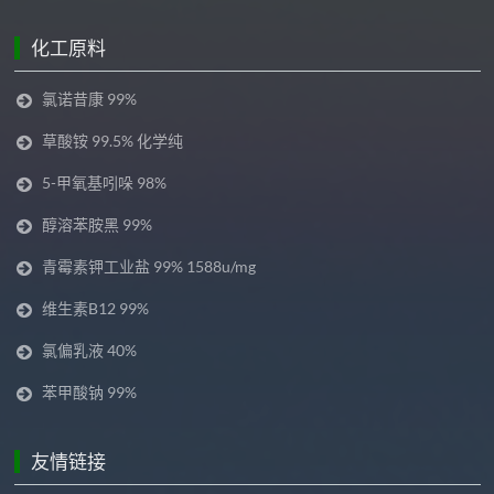
化工原料
氯诺昔康 99%
草酸铵 99.5% 化学纯
5-甲氧基吲哚 98%
醇溶苯胺黑 99%
青霉素钾工业盐 99% 1588u/mg
维生素B12 99%
氯偏乳液 40%
苯甲酸钠 99%
友情链接