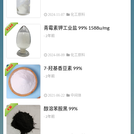
2024-11-07
化工原料
6
144
青霉素钾工业盐 99% 1588u/mg
¥
¥
- 2年前
2024-08-09
化工原料
960
7-羟基香豆素 99%
¥
- 2年前
2021-06-22
中间体
1
36
醇溶苯胺黑 99%
¥
¥
- 2年前