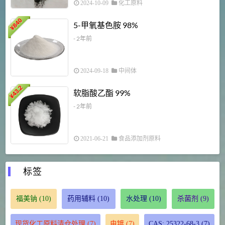
2024-10-09
化工原料
840
4
5-甲氧基色胺 98%
¥
- 2年前
2024-09-18
中间体
43.2
3
软脂酸乙酯 99%
¥
¥
- 2年前
2021-06-21
食品添加剂原料
标签
福美钠
(10)
药用辅料
(10)
水处理
(10)
杀菌剂
(9)
现货化工原料清仓处理
(7)
电镀
(7)
CAS: 25322-68-3
(7)