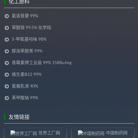
化工原料
氯诺昔康 99%
草酸铵 99.5% 化学纯
5-甲氧基吲哚 98%
醇溶苯胺黑 99%
青霉素钾工业盐 99% 1588u/mg
维生素B12 99%
氯偏乳液 40%
苯甲酸钠 99%
友情链接
世界工厂网
中国制药网