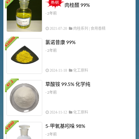
¥
肉桂醛 99%
- 2年前
2021-07-20
肉桂系列
|
食用香精
18000
1
氯诺昔康 99%
¥
- 2年前
2024-11-18
化工原料
7.2
草酸铵 99.5% 化学纯
¥
- 2年前
2024-11-12
化工原料
3840
5-甲氧基吲哚 98%
¥
- 2年前