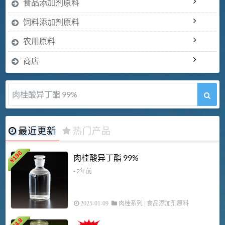
食品添加剂原料
饲料添加剂原料
农用原料
商店
肉桂醛 99%
最近更新
热门产品
198
肉桂酸异丁酯 99%
¥
- 2年前
2025-01-09
肉桂系列
|
食品添加剂原料
34.8
2