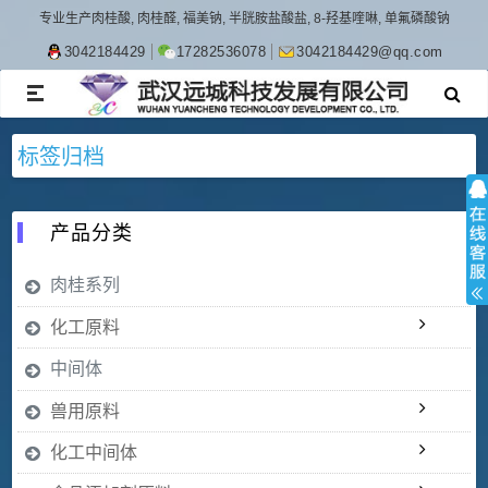
专业生产肉桂酸, 肉桂醛, 福美钠, 半胱胺盐酸盐, 8-羟基喹啉, 单氟磷酸钠
3042184429
17282536078
3042184429@qq.com
TOGGLE
NAVIGATION
标签归档
产品分类
肉桂系列
化工原料
中间体
兽用原料
化工中间体