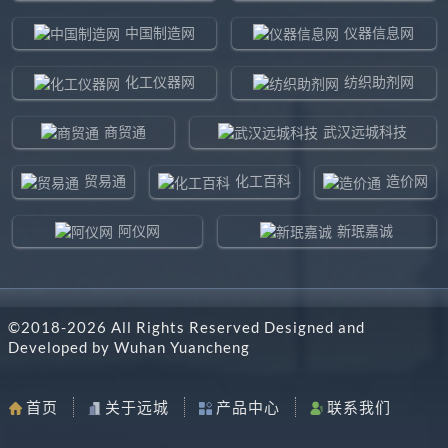
中国制造网
仪器信息网
化工仪器网
纺织助剂网
商贸通
武汉远城科技
贸易通
化工百科
造价网
阿仪网
新珉嘉诚
环球贸易网
960化工网
©2018-
2026
All Rights Reserved Designed and
东北制造网
药智通
Developed by
Wuhan Yuancheng
搜了网
八方资源网
首页
关于远城
产品中心
联系我们
马可波罗网
阿仪网远城科技