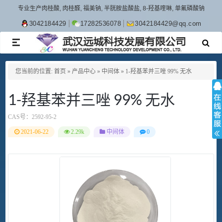
专业生产肉桂酸, 肉桂醛, 福美钠, 半胱胺盐酸盐, 8-羟基喹啉, 单氟磷酸钠
3042184429
17282536078
3042184429@qq.com
TOGGLE
NAVIGATION
您当前的位置:
首页
»
产品中心
»
中间体
»
1-羟基苯并三唑 99% 无水
1-羟基苯并三唑 99% 无水
CAS号：
2592-95-2
2021-06-22
2.29k
中间体
0