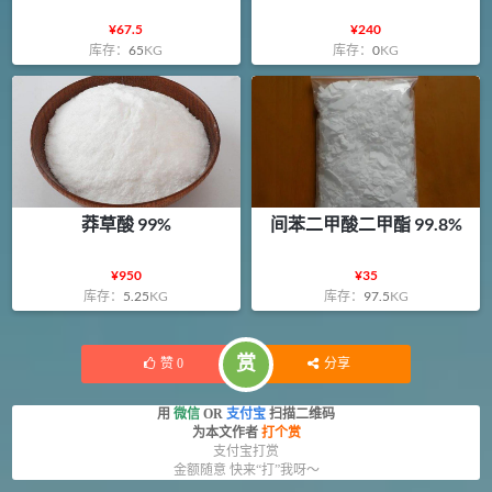
¥
67.5
¥
240
库存：
65
KG
库存：
0
KG
莽草酸 99%
间苯二甲酸二甲酯 99.8%
¥
950
¥
35
库存：
5.25
KG
库存：
97.5
KG
赏
赞
0
分享
用
微信
OR
支付宝
扫描二维码
为本文作者
打个赏
支付宝打赏
金额随意 快来“打”我呀～