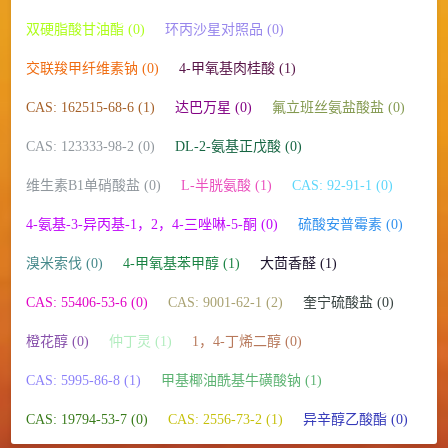
双硬脂酸甘油酯 (0)
环丙沙星对照品 (0)
交联羧甲纤维素钠 (0)
4-甲氧基肉桂酸 (1)
CAS: 162515-68-6 (1)
达巴万星 (0)
氟立班丝氨盐酸盐 (0)
CAS: 123333-98-2 (0)
DL-2-氨基正戊酸 (0)
维生素B1单硝酸盐 (0)
L-半胱氨酸 (1)
CAS: 92-91-1 (0)
4-氨基-3-异丙基-1，2，4-三唑啉-5-酮 (0)
硫酸安普霉素 (0)
溴米索伐 (0)
4-甲氧基苯甲醇 (1)
大茴香醛 (1)
CAS: 55406-53-6 (0)
CAS: 9001-62-1 (2)
奎宁硫酸盐 (0)
橙花醇 (0)
仲丁灵 (1)
1，4-丁烯二醇 (0)
CAS: 5995-86-8 (1)
甲基椰油酰基牛磺酸钠 (1)
CAS: 19794-53-7 (0)
CAS: 2556-73-2 (1)
异辛醇乙酸酯 (0)