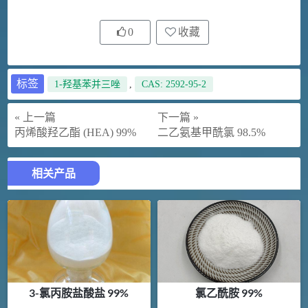
0
收藏
标签
1-羟基苯并三唑
,
CAS: 2592-95-2
« 上一篇
下一篇 »
丙烯酸羟乙酯 (HEA) 99%
二乙氨基甲酰氯 98.5%
相关产品
3-氯丙胺盐酸盐 99%
氯乙酰胺 99%