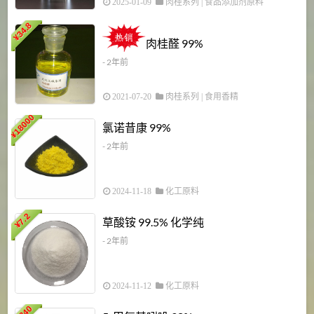
2025-01-09
肉桂系列
|
食品添加剂原料
34.8
2
¥
肉桂醛 99%
- 2年前
2021-07-20
肉桂系列
|
食用香精
18000
1
氯诺昔康 99%
¥
- 2年前
2024-11-18
化工原料
7.2
草酸铵 99.5% 化学纯
¥
- 2年前
2024-11-12
化工原料
3840