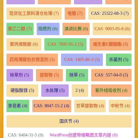
现货化工原料清仓处理
(7)
电镀
(7)
CAS: 25322-68-3
(7)
聚乙二醇
(7)
阻燃剂
(6)
演讲比赛
(6)
CAS: 9003-05-8
(6)
聚丙烯酰胺
(6)
CAS: 7695-91-2
(5)
维生素E醋酸酯
(5)
药用薄膜包衣预混剂
(5)
CAS: 1405-86-3
(5)
杀菌剂
(5)
除草剂
(5)
提取物
(5)
除草
(5)
CAS: 557-04-0
(5)
硬脂酸镁
(5)
水处理
(5)
2
(4)
紫外线吸收剂
(4)
茶皂素
(4)
CAS: 8047-15-2
(4)
甘草提取物
(4)
中秋节
(4)
国庆节
(4)
CAS: 6404-31-5 (0)
WordPress创建带缩略图文章内链 (0)