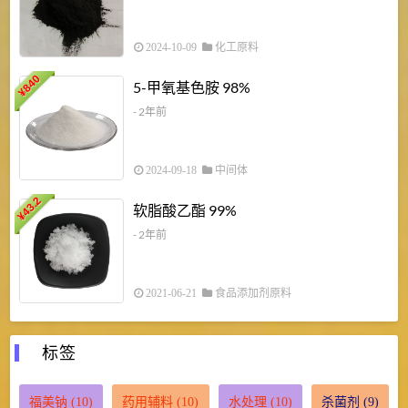
2024-10-09
化工原料
840
4
5-甲氧基色胺 98%
¥
- 2年前
2024-09-18
中间体
43.2
3
软脂酸乙酯 99%
¥
¥
- 2年前
2021-06-21
食品添加剂原料
标签
福美钠
(10)
药用辅料
(10)
水处理
(10)
杀菌剂
(9)