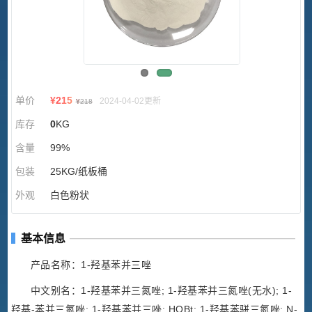
单价
¥
215
2024-04-02更新
¥
218
库存
0
KG
含量
99%
包装
25KG/纸板桶
外观
白色粉状
基本信息
产品名称：1-羟基苯并三唑
中文别名：1-羟基苯并三氮唑; 1-羟基苯并三氮唑(无水); 1-
羟基-苯并三氮唑; 1-羟基苯并三唑; HOBt; 1-羟基苯骈三氮唑; N-