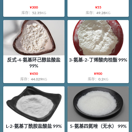
¥
300
¥
55
库存：
52.35
KG
库存：
49.28
KG
反式-4-氨基环己醇盐酸盐
3-氨基-2-丁烯酸肉桂酯 99%
99%
¥
450
¥
900
库存：
44.029
KG
库存：
0.2
KG
L-2-氨基丁酰胺盐酸盐 99%
5-氨基四氮唑（无水） 99%