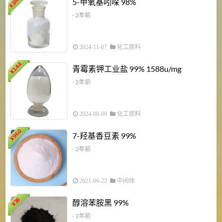
5-甲氧基吲哚 98%
¥
- 2年前
2024-11-07
化工原料
6
144
青霉素钾工业盐 99% 1588u/mg
¥
¥
- 2年前
2024-08-09
化工原料
960
7-羟基香豆素 99%
¥
- 2年前
2021-06-22
中间体
1
36
醇溶苯胺黑 99%
¥
¥
- 2年前