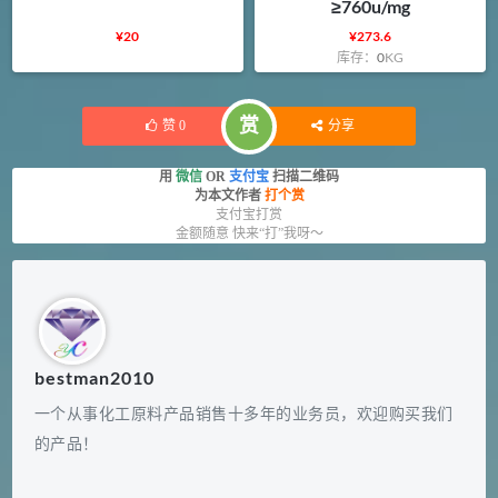
≥760u/mg
¥
20
¥
273.6
库存：
0
KG
赏
赞
0
分享
用
微信
OR
支付宝
扫描二维码
为本文作者
打个赏
支付宝打赏
金额随意 快来“打”我呀～
bestman2010
一个从事化工原料产品销售十多年的业务员，欢迎购买我们
的产品！