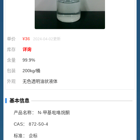
单价
¥
36
2024-04-02更新
库存
详询
含量
99.9%
包装
200kg/桶
外观
无色透明油状液体
基本信息
产品名称： N-甲基吡咯烷酮
CAS： 872-50-4
标准： 企标