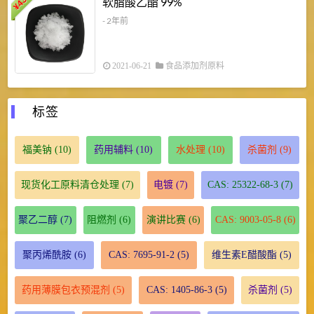
软脂酸乙酯 99%
¥
¥
- 2年前
2021-06-21
食品添加剂原料
标签
福美钠
(10)
药用辅料
(10)
水处理
(10)
杀菌剂
(9)
现货化工原料清仓处理
(7)
电镀
(7)
CAS: 25322-68-3
(7)
聚乙二醇
(7)
阻燃剂
(6)
演讲比赛
(6)
CAS: 9003-05-8
(6)
聚丙烯酰胺
(6)
CAS: 7695-91-2
(5)
维生素E醋酸酯
(5)
药用薄膜包衣预混剂
(5)
CAS: 1405-86-3
(5)
杀菌剂
(5)