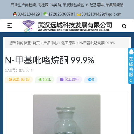
专业生产肉桂酸, 肉桂醛, 福美钠, 半胱胺盐酸盐, 8-羟基喹啉, 单氟磷酸钠
3042184429
17282536078
3042184429@qq.com
TOGGLE
NAVIGATION
您当前的位置:
首页
»
产品中心
»
化工原料
»
N-甲基吡咯烷酮 99.9%
N-甲基吡咯烷酮 99.9%
CAS号：
872-50-4
2021-06-19
1.31k
化工原料
0