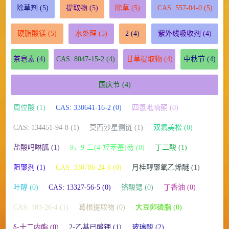
除草剂
(5)
提取物
(5)
除草
(5)
CAS: 557-04-0
(5)
硬脂酸镁
(5)
水处理
(5)
2
(4)
紫外线吸收剂
(4)
茶皂素
(4)
CAS: 8047-15-2
(4)
甘草提取物
(4)
中秋节
(4)
国庆节
(4)
周位酸 (1)
CAS: 330641-16-2 (0)
四氢吡喃酮 (0)
CAS: 134451-94-8 (1)
莫西沙星侧链 (1)
双氟美松 (0)
盐酸吗啉胍 (1)
9，9-二(4-羟苯基)芴 (0)
丁二酸 (1)
阻聚剂 (1)
CAS: 330786-24-8 (0)
月桂醇聚氧乙烯醚 (1)
叶醇 (0)
CAS: 13327-56-5 (0)
铬酸锶 (0)
丁香油 (0)
CAS: 103-26-4 (1)
葛根提取物 (0)
大豆卵磷脂 (0)
δ-十二内酯 (0)
2-乙基已酸钾 (1)
玻璃酸 (2)