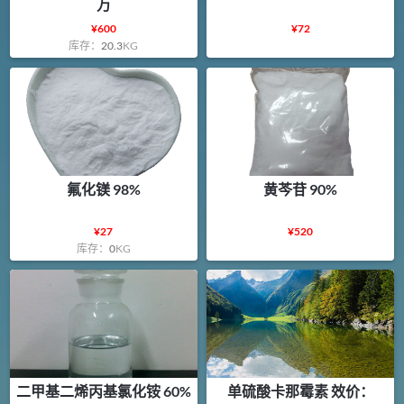
万
¥
600
¥
72
库存：
20.3
KG
氟化镁 98%
黄芩苷 90%
¥
27
¥
520
库存：
0
KG
二甲基二烯丙基氯化铵 60%
单硫酸卡那霉素 效价：