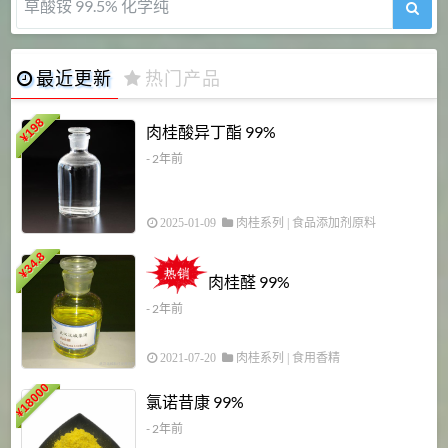
草酸铵 99.5% 化学纯
最近更新
热门产品
198
肉桂酸异丁酯 99%
¥
- 2年前
2025-01-09
肉桂系列
|
食品添加剂原料
34.8
2
¥
肉桂醛 99%
- 2年前
2021-07-20
肉桂系列
|
食用香精
18000
1
氯诺昔康 99%
¥
- 2年前