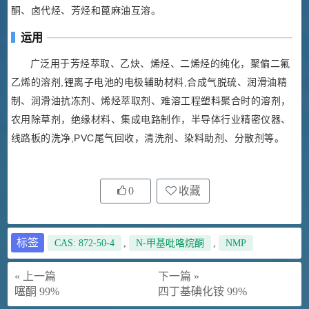
酮、卤代烃、芳烃和蓖麻油互溶。
运用
广泛用于芳烃萃取、乙炔、烯烃、二烯烃的纯化，聚偏二氟
乙烯的溶剂,锂离子电池的电极辅助材料,合成气脱硫、润滑油精
制、润滑油抗冻剂、烯烃萃取剂、难溶工程塑料聚合时的溶剂，
农用除草剂，绝缘材料、集成电路制作，半导体行业精密仪器、
线路板的洗净,PVC尾气回收，清洗剂、染料助剂、分散剂等。
0
收藏
标签
CAS: 872-50-4
,
N-甲基吡咯烷酮
,
NMP
« 上一篇
下一篇 »
噻酮 99%
四丁基碘化铵 99%