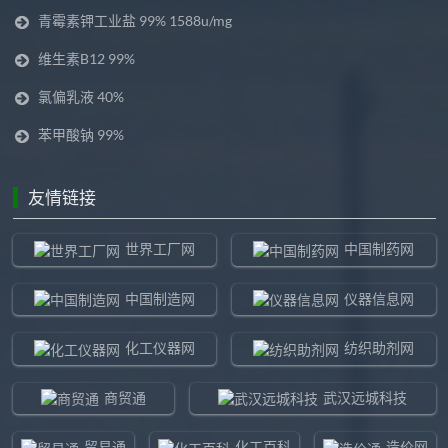
青霉素钾工业盐 99% 1588u/mg
维生素B12 99%
氯偏乳液 40%
苯甲酸钠 99%
友情链接
世界工厂网
中国制药网
中国制造网
仪器信息网
化工仪器网
纺织助剂网
商贸通
武汉远城科技
贸易通
化工百科
造价网