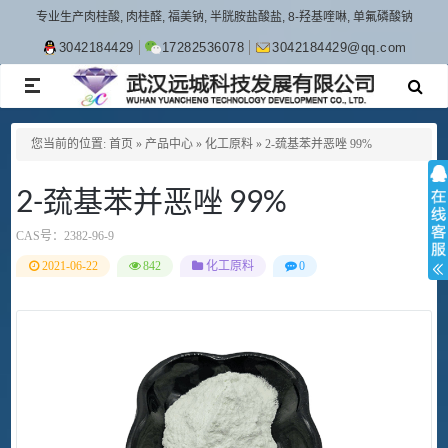
专业生产肉桂酸, 肉桂醛, 福美钠, 半胱胺盐酸盐, 8-羟基喹啉, 单氟磷酸钠
3042184429
17282536078
3042184429@qq.com
TOGGLE
NAVIGATION
您当前的位置:
首页
»
产品中心
»
化工原料
»
2-巯基苯并恶唑 99%
2-巯基苯并恶唑 99%
CAS号：
2382-96-9
2021-06-22
842
化工原料
0