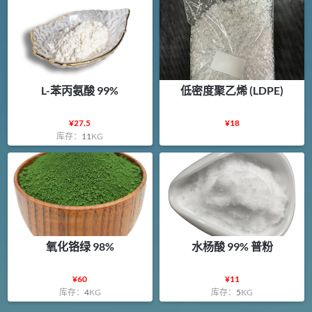
L-苯丙氨酸 99%
低密度聚乙烯 (LDPE)
¥
27.5
¥
18
库存：
11
KG
氧化铬绿 98%
水杨酸 99% 普粉
¥
60
¥
11
库存：
4
KG
库存：
5
KG