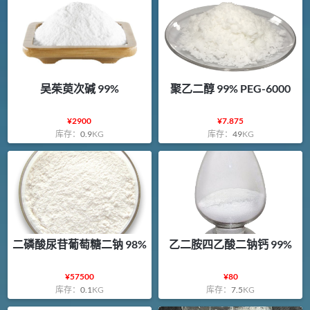
吴茱萸次碱 99%
聚乙二醇 99% PEG-6000
¥
2900
¥
7.875
库存：
0.9
KG
库存：
49
KG
二磷酸尿苷葡萄糖二钠 98%
乙二胺四乙酸二钠钙 99%
¥
57500
¥
80
库存：
0.1
KG
库存：
7.5
KG