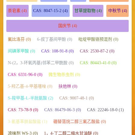
茶皂素
(4)
CAS: 8047-15-2
(4)
甘草提取物
(4)
中秋节
(4)
国庆节
(4)
氟比洛芬 (0)
6-叔丁基间甲酚 (0)
吡啶甲酸铬预混剂 (0)
间碘苯甲酸 (0)
CAS: 108-91-8 (0)
CAS: 2530-87-2 (0)
N-(2，3-环氧丙基)邻苯二甲酰胺 (0)
CAS: 80443-41-0 (0)
CAS: 6331-96-0 (0)
微生物杀虫剂 (0)
5-羟乙基-4-甲基噻唑 (0)
扶他林 (0)
S-羧甲基-L-半胱氨酸 (2)
CAS: 9007-48-1 (0)
CAS: 73-78-9 (0)
CAS: 86479-06-3 (0)
CAS: 22246-18-0 (1)
3-氰基苯肼盐酸盐 (1)
硼替蒎烷二醇三氟乙酸盐 (0)
凉味剂 WS-3 (0)
1，4-丁二醇二缩水甘油醚 (0)