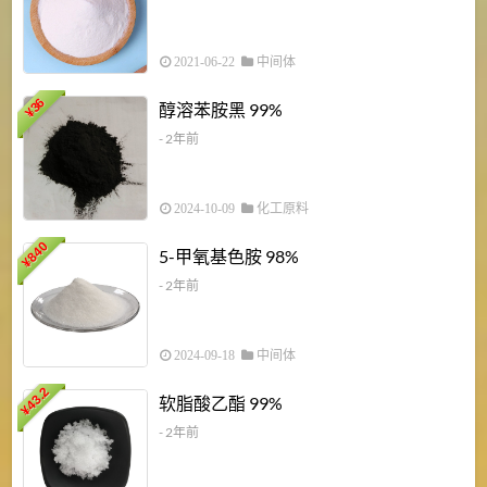
2021-06-22
中间体
1
36
醇溶苯胺黑 99%
¥
¥
- 2年前
2024-10-09
化工原料
840
4
5-甲氧基色胺 98%
¥
- 2年前
2024-09-18
中间体
43.2
3
软脂酸乙酯 99%
¥
¥
- 2年前