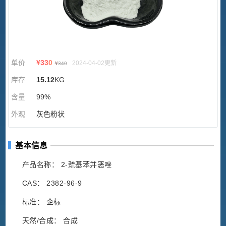
单价
¥
330
2024-04-02更新
¥
340
库存
15.12
KG
含量
99%
外观
灰色粉状
基本信息
产品名称： 2-巯基苯并恶唑
CAS： 2382-96-9
标准： 企标
天然/合成： 合成