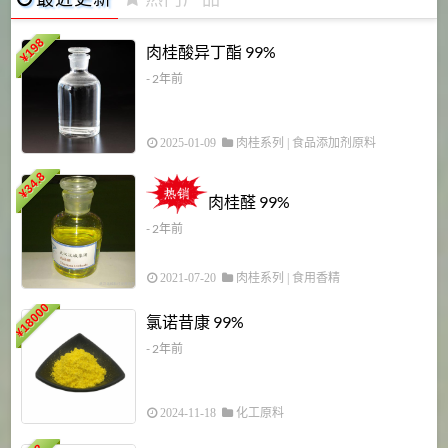
198
肉桂酸异丁酯 99%
¥
- 2年前
2025-01-09
肉桂系列
|
食品添加剂原料
34.8
2
¥
肉桂醛 99%
- 2年前
2021-07-20
肉桂系列
|
食用香精
18000
1
氯诺昔康 99%
¥
- 2年前
2024-11-18
化工原料