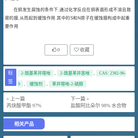
在铜发生腐蚀的条件下,通过化学反应在铜表面形成不溶且致
密的膜,从而起到缓蚀作用.其中的S和N原子在缓蚀膜构成中起重
要作用
0
收藏
标
2-巯基苯并噁唑
,
2-巯基苯并恶唑
,
CAS: 2382-96-
签
9
,
缓蚀剂
,
苯并噁唑-2-硫醇
« 上一篇
下一篇 »
丙炔酸甲酯 97%
盐酸阿比朵尔 98% 水合物
相关产品