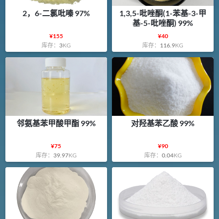
2，6-二氯吡嗪 97%
1,3,5-吡唑酮(1-苯基-3-甲
基-5-吡唑酮) 99%
¥
155
¥
40
库存：
3
KG
库存：
116.9
KG
邻氨基苯甲酸甲酯 99%
对羟基苯乙酸 99%
¥
75
¥
90
库存：
39.97
KG
库存：
0.04
KG