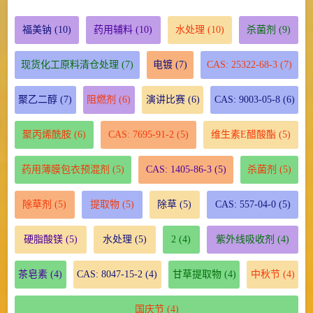
福美钠
(10)
药用辅料
(10)
水处理
(10)
杀菌剂
(9)
现货化工原料清仓处理
(7)
电镀
(7)
CAS: 25322-68-3
(7)
聚乙二醇
(7)
阻燃剂
(6)
演讲比赛
(6)
CAS: 9003-05-8
(6)
聚丙烯酰胺
(6)
CAS: 7695-91-2
(5)
维生素E醋酸酯
(5)
药用薄膜包衣预混剂
(5)
CAS: 1405-86-3
(5)
杀菌剂
(5)
除草剂
(5)
提取物
(5)
除草
(5)
CAS: 557-04-0
(5)
硬脂酸镁
(5)
水处理
(5)
2
(4)
紫外线吸收剂
(4)
茶皂素
(4)
CAS: 8047-15-2
(4)
甘草提取物
(4)
中秋节
(4)
国庆节
(4)