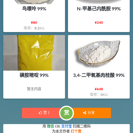
鸟嘌呤 99%
N-甲基己内酰胺 99%
¥
80
¥
240
库存：
8.2
KG
磺胺嘧啶 99%
3,4-二甲氧基肉桂酸 99%
暂无内容
¥
648
库存：
0
KG
赏
赞
1
分享
用
微信
OR
支付宝
扫描二维码
为本文作者
打个赏