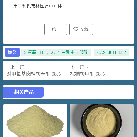
用于利巴韦林医药中间体
1
收藏
标签
5-氨基-1H-1，2，4-三氮唑-3-羧酸
,
CAS: 3641-13-2
« 上一篇
下一篇 »
对甲氧基肉桂酸辛酯 98%
棕榈酸甲酯 98%
相关产品