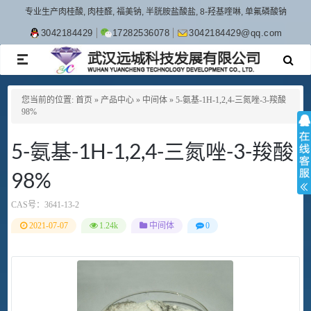
专业生产肉桂酸, 肉桂醛, 福美钠, 半胱胺盐酸盐, 8-羟基喹啉, 单氟磷酸钠
3042184429
17282536078
3042184429@qq.com
TOGGLE
NAVIGATION
您当前的位置:
首页
»
产品中心
»
中间体
»
5-氨基-1H-1,2,4-三氮唑-3-羧酸
98%
5-氨基-1H-1,2,4-三氮唑-3-羧酸
98%
CAS号：
3641-13-2
2021-07-07
1.24k
中间体
0