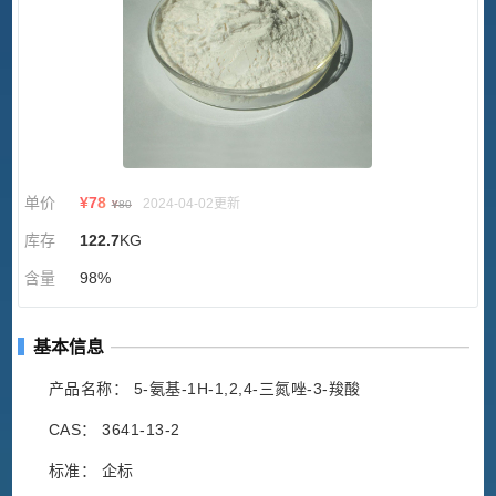
单价
¥
78
2024-04-02更新
¥
80
库存
122.7
KG
含量
98%
基本信息
产品名称： 5-氨基-1H-1,2,4-三氮唑-3-羧酸
CAS： 3641-13-2
标准： 企标