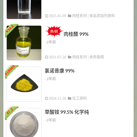
2025-01-09
肉桂系列
|
食品添加剂原料
34.8
2
¥
肉桂醛 99%
- 2年前
2021-07-20
肉桂系列
|
食用香精
18000
1
氯诺昔康 99%
¥
- 2年前
2024-11-18
化工原料
7.2
草酸铵 99.5% 化学纯
¥
- 2年前