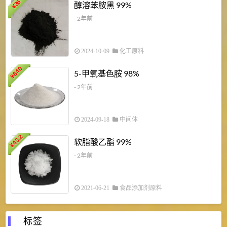
1
36
醇溶苯胺黑 99%
¥
¥
- 2年前
2024-10-09
化工原料
840
4
5-甲氧基色胺 98%
¥
- 2年前
2024-09-18
中间体
43.2
3
软脂酸乙酯 99%
¥
¥
- 2年前
2021-06-21
食品添加剂原料
标签