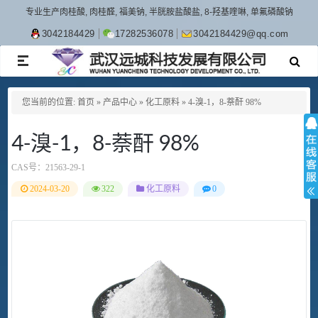
专业生产肉桂酸, 肉桂醛, 福美钠, 半胱胺盐酸盐, 8-羟基喹啉, 单氟磷酸钠
3042184429
17282536078
3042184429@qq.com
TOGGLE
NAVIGATION
您当前的位置:
首页
»
产品中心
»
化工原料
»
4-溴-1，8-萘酐 98%
4-溴-1，8-萘酐 98%
CAS号：
21563-29-1
2024-03-20
322
化工原料
0