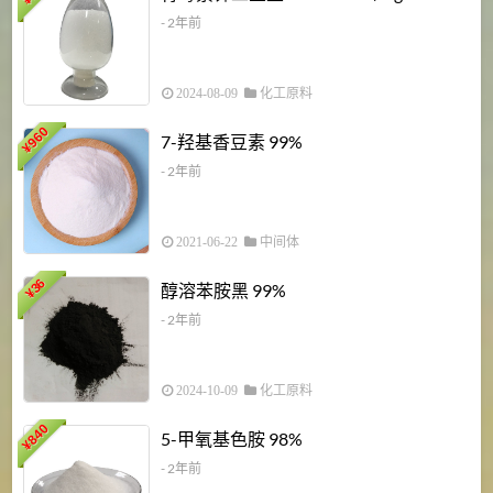
¥
- 2年前
2024-08-09
化工原料
960
7-羟基香豆素 99%
¥
- 2年前
2021-06-22
中间体
1
36
醇溶苯胺黑 99%
¥
¥
- 2年前
2024-10-09
化工原料
840
4
5-甲氧基色胺 98%
¥
- 2年前