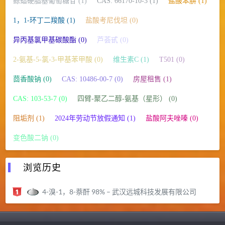
鲸蜡硬脂基葡萄糖苷 (1)
CAS: 66170-10-3 (1)
盐酸苯肼 (1)
1，1-环丁二羧酸 (1)
盐酸考尼伐坦 (0)
异丙基氯甲基碳酸酯 (0)
芦荟甙 (0)
2-氨基-5-氯-3-甲基苯甲酸 (0)
维生素C (1)
T501 (0)
茴香酸钠 (0)
CAS: 10486-00-7 (0)
房屋租售 (1)
CAS: 103-53-7 (0)
四臂-聚乙二醇-氨基（星形） (0)
阻垢剂 (1)
2024年劳动节放假通知 (1)
盐酸阿夫唑嗪 (0)
变色酸二钠 (0)
浏览历史
4-溴-1，8-萘酐 98% – 武汉远城科技发展有限公司