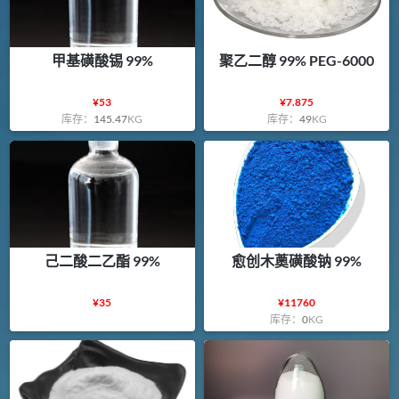
甲基磺酸锡 99%
聚乙二醇 99% PEG-6000
¥
53
¥
7.875
库存：
145.47
KG
库存：
49
KG
己二酸二乙酯 99%
愈创木薁磺酸钠 99%
¥
35
¥
11760
库存：
0
KG