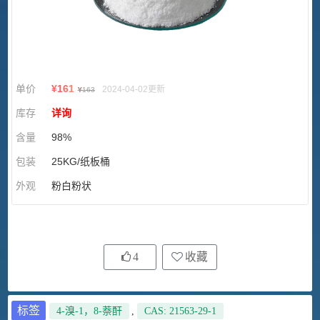
单价
¥
161
2024-04-02更新
¥
163
库存
详询
含量
98%
包装
25KG/纸板桶
外观
粉白粉状
4
收藏
标签
4-溴-1，8-萘酐
,
CAS: 21563-29-1