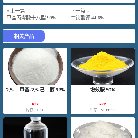
« 上一篇
下一篇 »
甲基丙烯酸十八酯 99%
高铁酸钾 44.6%
相关产品
2,5-二甲基-2,5-己二醇 99%
增效胺 50%
¥
72
¥
72
库存：
0
KG
库存：
61.88
KG