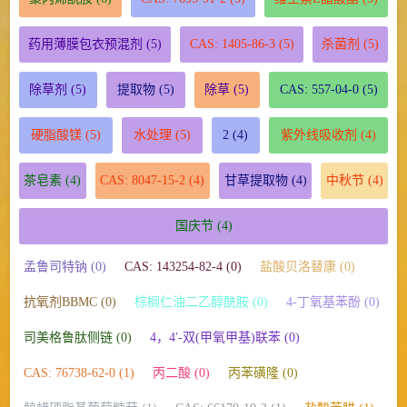
药用薄膜包衣预混剂
(5)
CAS: 1405-86-3
(5)
杀菌剂
(5)
除草剂
(5)
提取物
(5)
除草
(5)
CAS: 557-04-0
(5)
硬脂酸镁
(5)
水处理
(5)
2
(4)
紫外线吸收剂
(4)
茶皂素
(4)
CAS: 8047-15-2
(4)
甘草提取物
(4)
中秋节
(4)
国庆节
(4)
孟鲁司特钠 (0)
CAS: 143254-82-4 (0)
盐酸贝洛替康 (0)
抗氧剂BBMC (0)
棕榈仁油二乙醇酰胺 (0)
4-丁氧基苯酚 (0)
司美格鲁肽侧链 (0)
4，4′-双(甲氧甲基)联苯 (0)
CAS: 76738-62-0 (1)
丙二酸 (0)
丙苯磺隆 (0)