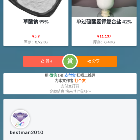
草酸钠 99%
单过硫酸氢钾复合盐 42%
¥
5.9
¥
11.137
库存：
0.92
KG
库存：
0.4
KG
赏
赞
4
分享
用
微信
OR
支付宝
扫描二维码
为本文作者
打个赏
支付宝打赏
金额随意 快来“打”我呀～
bestman2010