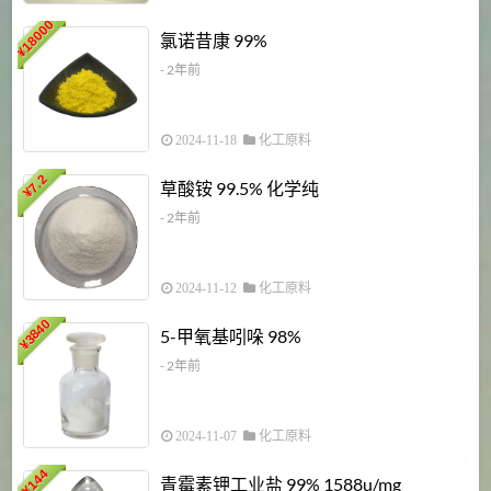
18000
1
氯诺昔康 99%
¥
- 2年前
2024-11-18
化工原料
7.2
草酸铵 99.5% 化学纯
¥
- 2年前
2024-11-12
化工原料
3840
5-甲氧基吲哚 98%
¥
- 2年前
2024-11-07
化工原料
6
144
青霉素钾工业盐 99% 1588u/mg
¥