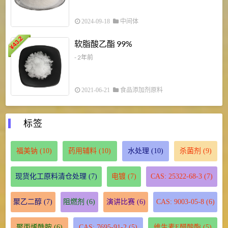
2024-09-18
中间体
43.2
3
软脂酸乙酯 99%
¥
¥
- 2年前
2021-06-21
食品添加剂原料
标签
福美钠
(10)
药用辅料
(10)
水处理
(10)
杀菌剂
(9)
现货化工原料清仓处理
(7)
电镀
(7)
CAS: 25322-68-3
(7)
聚乙二醇
(7)
阻燃剂
(6)
演讲比赛
(6)
CAS: 9003-05-8
(6)
聚丙烯酰胺
(6)
CAS: 7695-91-2
(5)
维生素E醋酸酯
(5)