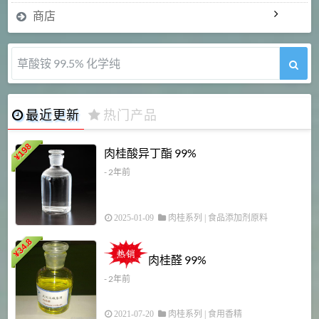
商店
草酸铵 99.5% 化学纯
最近更新
热门产品
198
肉桂酸异丁酯 99%
¥
- 2年前
2025-01-09
肉桂系列
|
食品添加剂原料
34.8
2
¥
肉桂醛 99%
- 2年前
2021-07-20
肉桂系列
|
食用香精