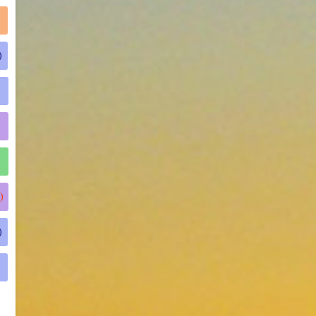
)
)
)
)