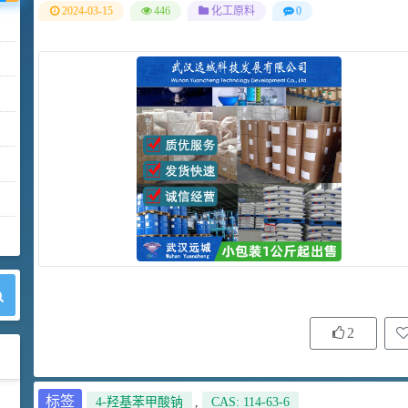
2024-03-15
446
化工原料
0
2
标签
4-羟基苯甲酸钠
,
CAS: 114-63-6
42