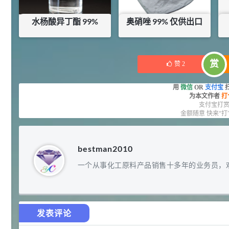
92
对甲氧基苯甲醛（茴香醛）
5
¥
水杨酸异丁酯 99%
奥硝唑 99% 仅供出口
99.5%
浏览量 - 1.89w
¥
112
¥
121
库存：
1
KG
库存：
18
KG
2021-06-19
化工原料
赏
赞
2
69.6
S-羧甲基-L-半胱氨酸(羧甲司坦)
6
¥
用
微信
OR
支付宝
98.5%
为本文作者
打
浏览量 - 1.72w
支付宝打
金额随意 快来“打
2021-05-30
化工原料
27
抗氧剂BHT 99.5%
7
¥
bestman2010
浏览量 - 1.64w
一个从事化工原料产品销售十多年的业务员，
2021-05-25
食品添加剂原料
11.25
D-异抗坏血酸钠 98%
8
¥
发表评论
浏览量 - 1.55w