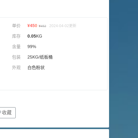
单价
¥
450
2024-04-02更新
¥
452
库存
0.05
KG
含量
99%
包装
25KG/纸板桶
外观
白色粉状
收藏