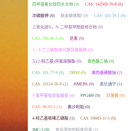
四甲基氟化铵四水合物 (0)
CAS: 142569-70-8 (0)
次磷酸钾 (0)
桃金娘烯醇l (0)
CAS: 583-39-1 (0)
三氧化硫N，N-二甲基甲酰胺络合物 (0)
CAS: 590-46-5 (0)
皂素 (0)
1，4-丁二磺酸硫代腺苷蛋氨酸 (0)
三(2-羟乙基)异氰尿酸酯 (0)
变色酸二钠 (0)
CAS: 101-77-9 (0)
DBSP (0)
烯丙基磺酸钠 (2)
CAS: 10124-56-8 (2)
HMEBS (0)
麦乐通宁 (1)
3-氯甲基吡啶盐酸盐 (0)
PPG400 (0)
日落黄 (0)
CAS: 90-05-1 (1)
奥沙利铂 (0)
4-羟乙基哌嗪乙磺酸 (1)
CAS: 10043-11-5 (0)
JMC-3 (0)
食品添加剂标准目录 (1)