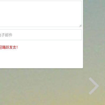
迎踊跃发言！