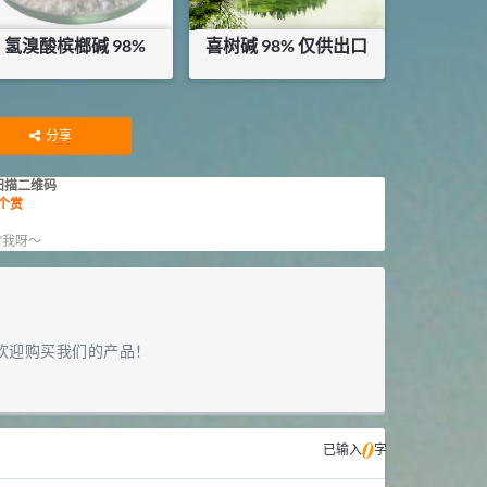
氢溴酸槟榔碱 98%
喜树碱 98% 仅供出口
¥
8500
¥
12650
库存：
10
KG
库存：
0.25
KG
分享
扫描二维码
个赏
赏
”我呀～
欢迎购买我们的产品！
0
已输入
字