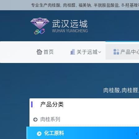
专业生产肉桂酸, 肉桂醛, 福美钠, 半胱胺盐酸盐, 8-羟基喹
首页
关于远城
产品中
肉桂酸,肉桂醛
产品分类
肉桂系列
化工原料