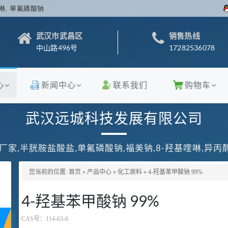
啉, 单氟磷酸钠
武汉市武昌区
销售热线
中山路496号
17282536078
心
新闻中心
联系我们
购物车
武汉远城科技发展有限公司
厂家,半胱胺盐酸盐,单氟磷酸钠,福美钠,8-羟基喹啉,异
您当前的位置:
首页
»
产品中心
»
化工原料
»
4-羟基苯甲酸钠 99%
4-羟基苯甲酸钠 99%
CAS号：
114-63-6