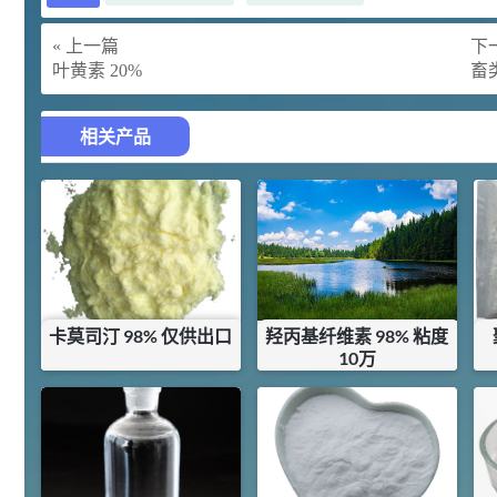
胍基乙酸 98%
1
¥
浏览量 - 10w+
« 上一篇
下一
叶黄素 20%
畜
2021-05-25
饲料添加剂原料
253
乙酸橙花酯 99%
2
相关产品
¥
浏览量 - 5.51w
2021-06-17
化工原料
145
多效唑 90%
3
¥
浏览量 - 4.4w
卡莫司汀 98% 仅供出口
羟丙基纤维素 98% 粘度
2021-07-07
植物生长调节剂
10万
¥
17500
¥
10
29
N-羟甲基丙烯酰胺 98% NMA
4
¥
库存：
0.375
KG
库存：
5.25
KG
浏览量 - 1.98w
2021-06-22
化工原料