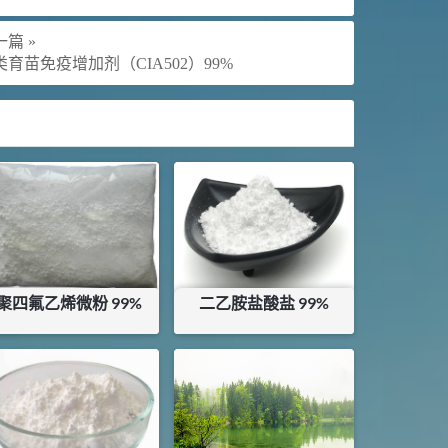
篇 »
类育苗免疫增加剂（CIA502）99%
聚四氟乙烯微粉 99%
二乙胺盐酸盐 99%
¥
150
¥
12
库存：
0
KG
库存：
25
KG