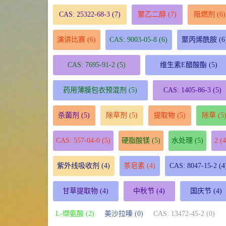
CAS: 25322-68-3
(7)
聚乙二醇
(7)
阻燃剂
(6)
演讲比赛
(6)
CAS: 9003-05-8
(6)
聚丙烯酰胺
(6
CAS: 7695-91-2
(5)
维生素E醋酸酯
(5)
药用薄膜包衣预混剂
(5)
CAS: 1405-86-3
(5)
杀菌剂
(5)
除草剂
(5)
提取物
(5)
除草
(5
CAS: 557-04-0
(5)
硬脂酸镁
(5)
水处理
(5)
2
(4
紫外线吸收剂
(4)
茶皂素
(4)
CAS: 8047-15-2
(4
甘草提取物
(4)
中秋节
(4)
国庆节
(4)
L-缬氨酸 (2)
美沙拉嗪 (0)
CAS: 13472-45-2 (0)