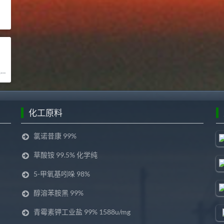
司
化工原料
氯诺昔康 99%
草酸铵 99.5% 化学纯
5-甲氧基吲哚 98%
醇溶苯胺黑 99%
青霉素钾工业盐 99% 1588u/mg