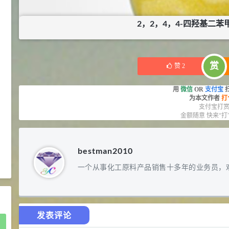
D-异抗坏血酸钠 98%
8
¥
浏览量 - 1.55w
2，2，4，4-四羟基二苯甲
2021-05-25
食品添加剂原料
¥
935
库存：
0.949
475
硬脂富马酸钠 99%
9
赏
¥
赞
2
浏览量 - 1.54w
用
微信
OR
支付宝
为本文作者
打
2021-06-19
化工原料
支付宝打
金额随意 快来“打
34.8
DL-蛋氨酸 99%
10
¥
浏览量 - 1.48w
bestman2010
2021-06-21
食品添加剂原料
一个从事化工原料产品销售十多年的业务员，
发表评论