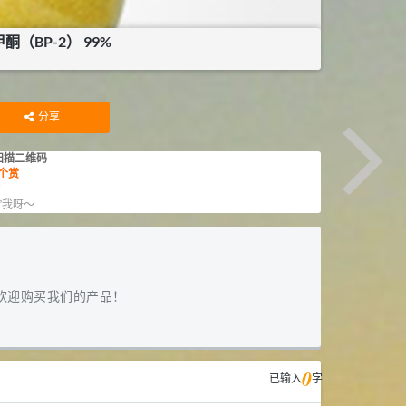
酮（BP-2） 99%
KG
分享
扫描二维码
个赏
赏
”我呀～
欢迎购买我们的产品！
0
已输入
字