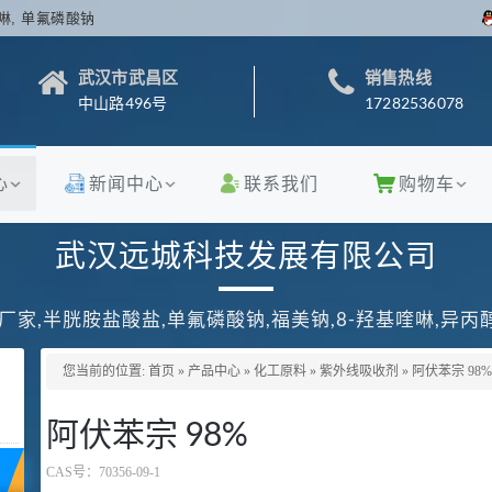
啉, 单氟磷酸钠
武汉市武昌区
销售热线
中山路496号
17282536078
心
新闻中心
联系我们
购物车
武汉远城科技发展有限公司
厂家,半胱胺盐酸盐,单氟磷酸钠,福美钠,8-羟基喹啉,异
您当前的位置:
首页
»
产品中心
»
化工原料
»
紫外线吸收剂
»
阿伏苯宗 98%
阿伏苯宗 98%
CAS号：
70356-09-1