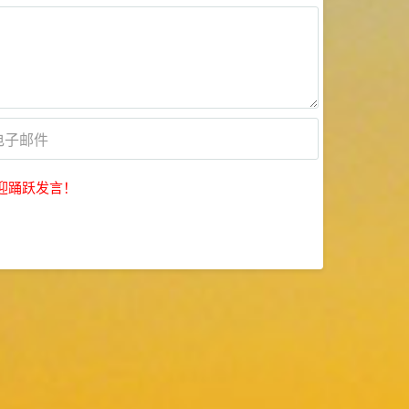
迎踊跃发言！