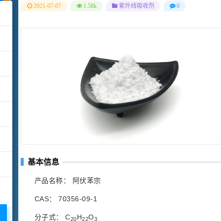
2021-07-07
1.58k
紫外线吸收剂
0
基本信息
产品名称： 阿伏苯宗
CAS： 70356-09-1
分子式： C
H
O
20
22
3