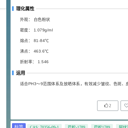
理化属性
42
胍基乙酸 98%
1
¥
外观： 白色粉状
浏览量 - 10w+
密度： 1.079g/ml
2021-05-25
饲料添加剂原料
熔点： 81-84℃
253
沸点： 463.6℃
乙酸橙花酯 99%
2
¥
浏览量 - 5.51w
折射率： 1.546
运用
2021-06-17
化工原料
145
适合PH3～9范围体系及放晒体系，有效减少皱纹、色斑、
多效唑 90%
3
¥
浏览量 - 4.4w
2
2021-07-07
植物生长调节剂
29
N-羟甲基丙烯酰胺 98% NMA
4
¥
标签
CAS: 70356-09-1
,
巴松-1789
,
巴松1789
,
阿伏
浏览量 - 1.98w