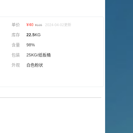
单价
¥
40
2024-04-02更新
¥
105
库存
22.5
KG
含量
98%
包装
25KG/纸板桶
外观
白色粉状