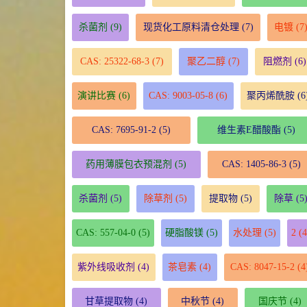
杀菌剂
(9)
现货化工原料清仓处理
(7)
电镀
(7
CAS: 25322-68-3
(7)
聚乙二醇
(7)
阻燃剂
(6)
演讲比赛
(6)
CAS: 9003-05-8
(6)
聚丙烯酰胺
(6
CAS: 7695-91-2
(5)
维生素E醋酸酯
(5)
药用薄膜包衣预混剂
(5)
CAS: 1405-86-3
(5)
杀菌剂
(5)
除草剂
(5)
提取物
(5)
除草
(5
CAS: 557-04-0
(5)
硬脂酸镁
(5)
水处理
(5)
2
(4
紫外线吸收剂
(4)
茶皂素
(4)
CAS: 8047-15-2
(4
甘草提取物
(4)
中秋节
(4)
国庆节
(4)