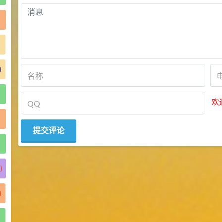
)
)
欢
)
)
)