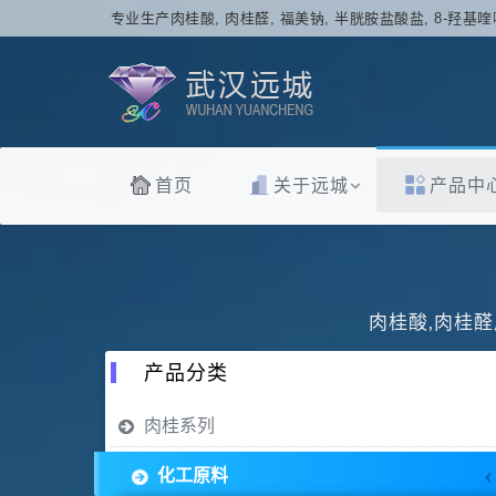
专业生产肉桂酸, 肉桂醛, 福美钠, 半胱胺盐酸盐, 8-羟基喹
首页
关于远城
产品中
肉桂酸,肉桂醛
产品分类
肉桂系列
化工原料