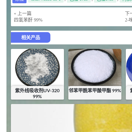
« 上一篇
下一
2021-06-22
化工原料
四氢苯酐 99%
2-
92
对甲氧基苯甲醛（茴香醛）
5
¥
99.5%
相关产品
浏览量 - 1.89w
2021-06-19
化工原料
69.6
S-羧甲基-L-半胱氨酸(羧甲司坦)
6
¥
98.5%
浏览量 - 1.72w
2021-05-30
化工原料
紫外线吸收剂UV-320
邻苯甲酰苯甲酸甲酯 99%
99%
27
抗氧剂BHT 99.5%
7
¥
¥
161
¥
90
浏览量 - 1.64w
库存：
0
KG
2021-05-25
食品添加剂原料
11.25