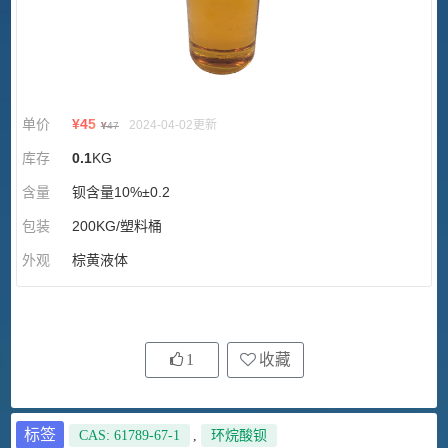
单价
¥
45
2024-04-02更新
¥
47
库存
0.1
KG
含量
钡含量10%±0.2
包装
200KG/塑料桶
外观
棕黄液体
1
收藏
标签
CAS: 61789-67-1
,
环烷酸钡