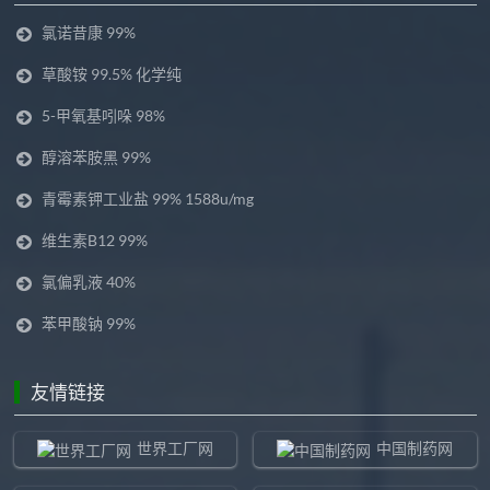
氯诺昔康 99%
草酸铵 99.5% 化学纯
5-甲氧基吲哚 98%
醇溶苯胺黑 99%
青霉素钾工业盐 99% 1588u/mg
维生素B12 99%
氯偏乳液 40%
苯甲酸钠 99%
友情链接
世界工厂网
中国制药网