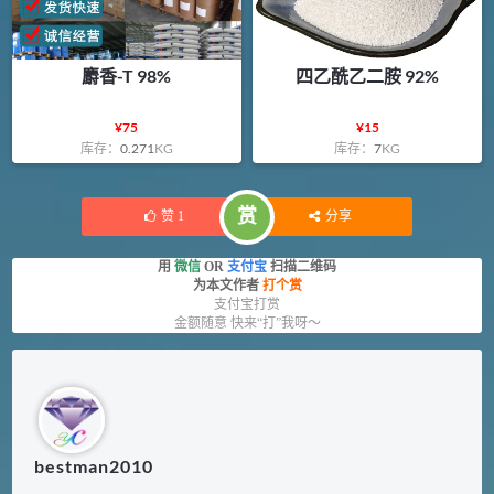
麝香-T 98%
四乙酰乙二胺 92%
¥
75
¥
15
库存：
0.271
KG
库存：
7
KG
赏
赞
1
分享
用
微信
OR
支付宝
扫描二维码
为本文作者
打个赏
支付宝打赏
金额随意 快来“打”我呀～
bestman2010