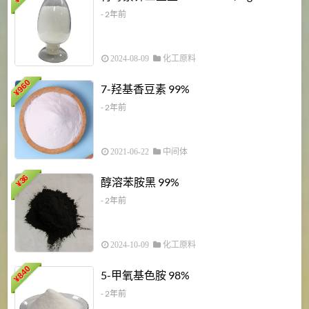
¥
- 2年前
2024-08-09
化工原料
960
7-羟基香豆素 99%
¥
- 2年前
2021-06-22
中间体
1
36
醇溶苯胺黑 99%
¥
¥
- 2年前
2024-10-09
化工原料
840
4
5-甲氧基色胺 98%
¥
- 2年前