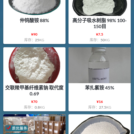
仲钨酸铵 88%
高分子吸水树脂 98% 100-
150目
¥
90
¥
7.5
库存：
25
KG
库存：
50
KG
交联羧甲基纤维素钠 取代度
苯扎氯铵 45%
0.69
¥
70
¥
16
库存：
0.8
KG
库存：
27.5
KG