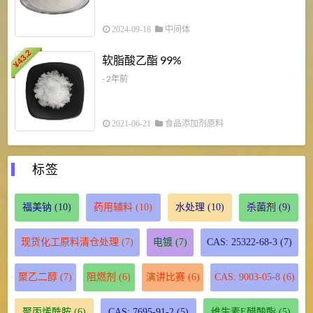
2024-09-18
中间体
43.2
3
软脂酸乙酯 99%
¥
¥
- 2年前
2021-06-21
食品添加剂原料
标签
福美钠
(10)
药用辅料
(10)
水处理
(10)
杀菌剂
(9)
现货化工原料清仓处理
(7)
电镀
(7)
CAS: 25322-68-3
(7)
聚乙二醇
(7)
阻燃剂
(6)
演讲比赛
(6)
CAS: 9003-05-8
(6)
聚丙烯酰胺
(6)
CAS: 7695-91-2
(5)
维生素E醋酸酯
(5)