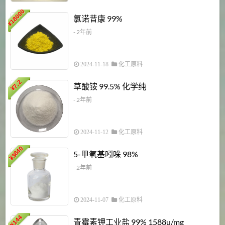
18000
1
氯诺昔康 99%
¥
- 2年前
2024-11-18
化工原料
7.2
草酸铵 99.5% 化学纯
¥
- 2年前
2024-11-12
化工原料
3840
5-甲氧基吲哚 98%
¥
- 2年前
2024-11-07
化工原料
6
144
青霉素钾工业盐 99% 1588u/mg
¥