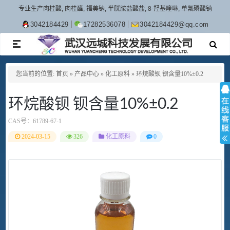
专业生产肉桂酸, 肉桂醛, 福美钠, 半胱胺盐酸盐, 8-羟基喹啉, 单氟磷酸钠
3042184429
17282536078
3042184429@qq.com
TOGGLE
NAVIGATION
您当前的位置:
首页
»
产品中心
»
化工原料
»
环烷酸钡 钡含量10%±0.2
环烷酸钡 钡含量10%±0.2
CAS号：
61789-67-1
2024-03-15
326
化工原料
0