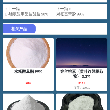
« 上一篇
下一篇 »
L-脯氨酸甲酯盐酸盐 98%
对氰基苯酚 99%
相关产品
水杨酸苯酯 99%
金丝桃素（贯叶连翘提取
物） 0.3%
¥
84
¥
117
库存：
25
KG