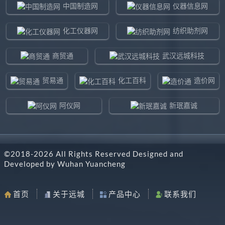
中国制造网
仪器信息网
化工仪器网
纺织助剂网
商贸通
武汉远城科技
贸易通
化工百科
造价网
阿仪网
新珉嘉诚
环球贸易网
960化工网
©2018-
2026
All Rights Reserved Designed and
东北制造网
药智通
Developed by
Wuhan Yuancheng
搜了网
八方资源网
首页
关于远城
产品中心
联系我们
马可波罗网
阿仪网远城科技