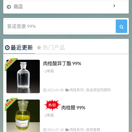
商店
氯诺昔康 99%
最近更新
热门产品
198
肉桂酸异丁酯 99%
¥
- 2年前
2025-01-09
肉桂系列
|
食品添加剂原料
34.8
2
¥
肉桂醛 99%
- 2年前
2021-07-20
肉桂系列
|
食用香精