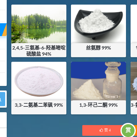
2,4,5-三氨基-6-羟基嘧啶
丝氨醇 99%
硫酸盐 94%
¥
120
¥
336
库存：
0
KG
库存：
0
KG
3,3-二氨基二苯砜 99%
1,3-环己二酮 99%
3
¥
102
¥
230
赏
赞
4
42