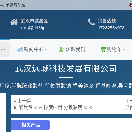
啉, 单氟磷酸钠
武汉市武昌区
销售热线
中山路496号
17282536078
心
新闻中心
联系我们
购物车
武汉远城科技发展有限公司
厂家,半胱胺盐酸盐,单氟磷酸钠,福美钠,8-羟基喹啉,异
« 上一篇
下一
硅酸镁锂 99% 粒度60目 分散粘度40-45
羟
相关产品