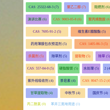
CAS: 25322-68-3
(7)
聚乙二醇
(7)
阻燃剂
(6)
演讲比赛
(6)
CAS: 9003-05-8
(6)
聚丙烯酰胺
(6
CAS: 7695-91-2
(5)
维生素E醋酸酯
(5)
药用薄膜包衣预混剂
(5)
CAS: 1405-86-3
(5)
杀菌剂
(5)
除草剂
(5)
提取物
(5)
除草
(5
CAS: 557-04-0
(5)
硬脂酸镁
(5)
水处理
(5)
2
(4
紫外线吸收剂
(4)
茶皂素
(4)
CAS: 8047-15-2
(4
甘草提取物
(4)
中秋节
(4)
国庆节
(4)
丙二酰氯 (0)
苯并三氮唑用途 (1)