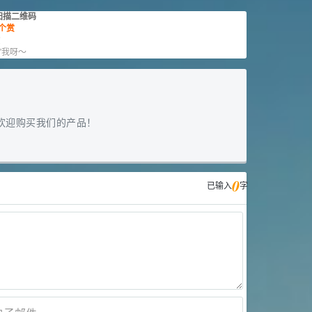
扫描二维码
个赏
赏
”我呀～
欢迎购买我们的产品！
0
已输入
字