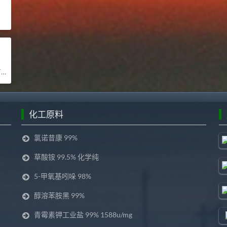
司
化工原料
氯诺昔康 99%
草酸铵 99.5% 化学纯
5-甲氧基吲哚 98%
醇溶苯胺黑 99%
青霉素钾工业盐 99% 1588u/mg