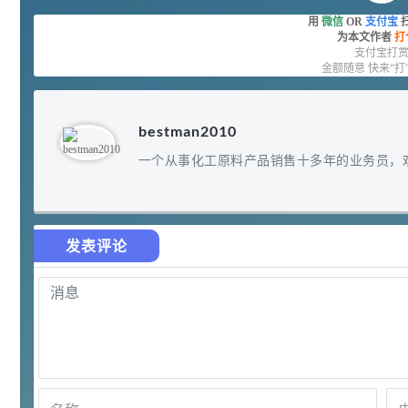
胍基乙酸 98%
1
¥
用
微信
OR
支付宝
浏览量 - 10w+
为本文作者
打
支付宝打
金额随意 快来“打
2021-05-25
饲料添加剂原料
253
乙酸橙花酯 99%
2
¥
bestman2010
浏览量 - 5.51w
一个从事化工原料产品销售十多年的业务员，
2021-06-17
化工原料
145
多效唑 90%
3
¥
浏览量 - 4.4w
发表评论
2021-07-07
植物生长调节剂
29
N-羟甲基丙烯酰胺 98% NMA
4
¥
浏览量 - 1.98w
2021-06-22
化工原料