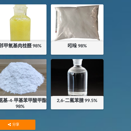
邻甲氧基肉桂醛 98%
吲哚 98%
¥
648
¥
50
库存：
0
KG
库存：
0.22
KG
-氨基-4-甲基苯甲酸甲酯
2,6-二氟苯腈 99.5%
98%
¥
1000
¥
746
库存：
1
KG
库存：
0.9
KG
分享