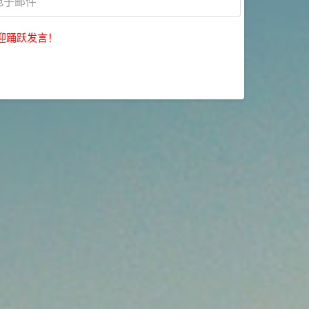
迎踊跃发言！