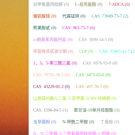
对甲氧基肉桂醛 (0)
L-叔亮氨酸 (0)
7-ADCA (0)
偏钒酸铵 (0)
代森锰锌 (0)
CAS: 73049-73-7 (2)
熊果酚甙 (0)
CAS: 963-75-7 (0)
α-酮基苯丙酸钙盐 (0)
CAS: 3699-54-5 (0)
甲基橙皮甙查尔酮 (0)
COP (0)
CAS: 13463-41-7 (2
1，3，5-苯三酰三氯 (0)
CAS: 6976-93-8 (0)
CAS: 79791-38-1 (0)
CAS: 3473-63-0 (0)
CAS: 43229-01-2 (0)
CAS: 497-76-7 (0)
山慈菇内酯A 二氢-3-亚甲基-2(3H)-呋喃酮 (0)
CAS: 1596-84-5 (1)
聚甘油-10单月桂酸酯 (1)
虫草菌粉 (0)
N-甲酰二甲胺 (0)
丁香酚 (0)
N，N-二甲基-3-三甲氧基甲硅烷基-1-丙胺 (0)