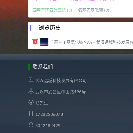
四甲基环四硅氧烷 (0)
氨基乙基哌嗪 (0)
浏览历史
苄基三丁基氯化铵 99% – 武汉远城科技发展有限公
联系我们
武汉远城科技发展有限公司
武汉市武昌区中山路496号
郑先生
17282536078
3042184429