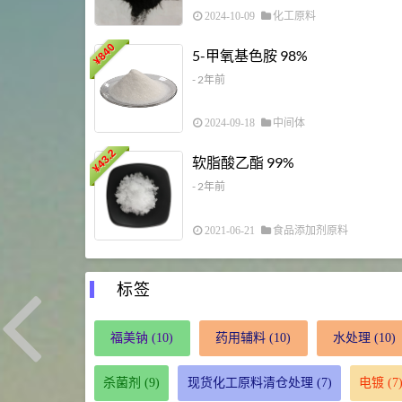
2024-10-09
化工原料
840
5-甲氧基色胺 98%
¥
- 2年前
2024-09-18
中间体
43.2
软脂酸乙酯 99%
¥
- 2年前
2021-06-21
食品添加剂原料
标签
福美钠
(10)
药用辅料
(10)
水处理
(10)
杀菌剂
(9)
现货化工原料清仓处理
(7)
电镀
(7