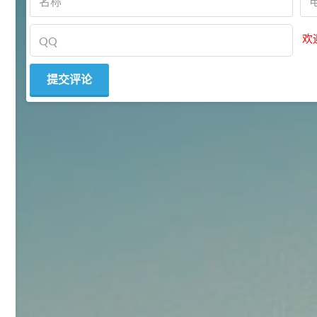
92
对甲氧基苯甲醛（茴香醛）
5
¥
99.5%
欢
浏览量 - 1.89w
2021-06-19
化工原料
69.6
S-羧甲基-L-半胱氨酸(羧甲司坦)
6
¥
98.5%
浏览量 - 1.72w
2021-05-30
化工原料
27
抗氧剂BHT 99.5%
7
¥
浏览量 - 1.64w
2021-05-25
食品添加剂原料
11.25
D-异抗坏血酸钠 98%
8
¥
浏览量 - 1.55w