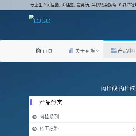
专业生产肉桂酸, 肉桂醛, 福美钠, 半胱胺盐酸盐, 8-羟基喹
首页
关于远城
产品中
肉桂酸,肉桂醛
产品分类
肉桂系列
化工原料