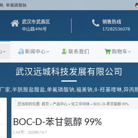
啉, 单氟磷酸钠
武汉市武昌区
销售热线
中山路496号
17282536078
心
新闻中心
联系我们
购物车
武汉远城科技发展有限公司
厂家,半胱胺盐酸盐,单氟磷酸钠,福美钠,8-羟基喹啉,异
您当前的位置:
首页
»
产品中心
»
化工中间体
»
BOC-D-苯甘氨醇 99%
BOC-D-苯甘氨醇 99%
CAS号：
102089-74-7