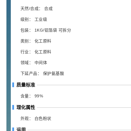
胍基乙酸 98%
1
¥
浏览量 - 10w+
天然/合成： 合成
级别： 工业级
2021-05-25
饲料添加剂原料
包装： 1KG/铝箔袋 可拆分
253
乙酸橙花酯 99%
2
¥
类别： 化工原料
浏览量 - 5.51w
行业： 化工原料
2021-06-17
化工原料
领域： 中间体
145
多效唑 90%
3
¥
下延产品： 保护氨基酸
浏览量 - 4.4w
质量标准
2021-07-07
植物生长调节剂
含量： 99%
29
N-羟甲基丙烯酰胺 98% NMA
4
¥
理化属性
浏览量 - 1.98w
外观： 白色粉状
2021-06-22
化工原料
运用