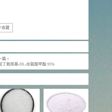
收藏
篇 »
-叔丁氧羰基-DL-丝氨酸甲酯 95%