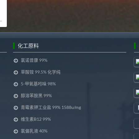
化工原料
氯诺昔康 99%
草酸铵 99.5% 化学纯
5-甲氧基吲哚 98%
醇溶苯胺黑 99%
青霉素钾工业盐 99% 1588u/mg
维生素B12 99%
氯偏乳液 40%