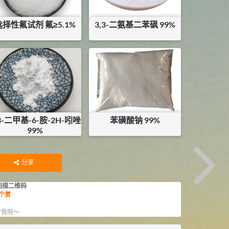
选择性氟试剂 氟≥5.1%
3,3-二氨基二苯砜 99%
¥
200
¥
102
库存：
0.5
KG
,3-二甲基-6-胺-2H-吲唑
苯磺酸钠 99%
99%
¥
3850
¥
69.6
库存：
0.1
KG
库存：
0
KG
分享
扫描二维码
个赏
赏
”我呀～