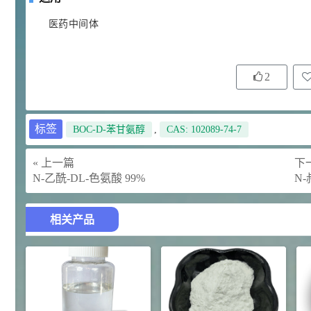
92
对甲氧基苯甲醛（茴香醛）
5
医药中间体
¥
99.5%
浏览量 - 1.89w
2021-06-19
化工原料
2
69.6
S-羧甲基-L-半胱氨酸(羧甲司坦)
6
¥
98.5%
标签
BOC-D-苯甘氨醇
,
CAS: 102089-74-7
浏览量 - 1.72w
2021-05-30
化工原料
« 上一篇
下一
N-乙酰-DL-色氨酸 99%
N
27
抗氧剂BHT 99.5%
7
¥
浏览量 - 1.64w
相关产品
2021-05-25
食品添加剂原料
11.25
D-异抗坏血酸钠 98%
8
¥
浏览量 - 1.55w