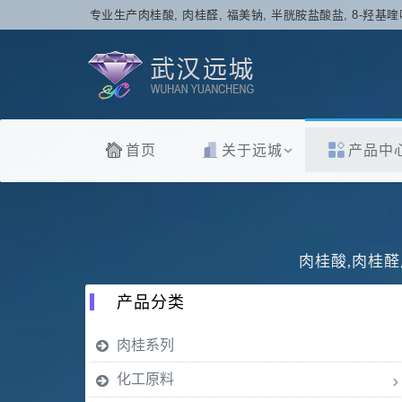
专业生产肉桂酸, 肉桂醛, 福美钠, 半胱胺盐酸盐, 8-羟基喹
首页
关于远城
产品中
肉桂酸,肉桂醛
产品分类
肉桂系列
化工原料