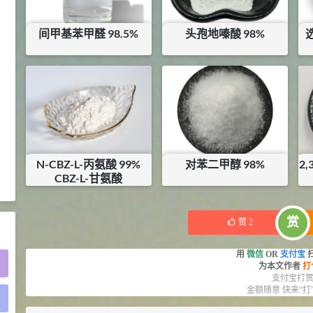
2021-05-25
食品添加剂原料
间甲基苯甲醛 98.5%
头孢地嗪酸 98%
475
硬脂富马酸钠 99%
9
¥
浏览量 - 1.54w
¥
115
¥
2200
库存：
0
KG
库存：
1
KG
2021-06-19
化工原料
34.8
DL-蛋氨酸 99%
10
¥
浏览量 - 1.48w
N-CBZ-L-丙氨酸 99%
对苯二甲醇 98%
2
CBZ-L-甘氨酸
2021-06-21
食品添加剂原料
¥
455
¥
90
库存：
4
KG
库存：
0.42
KG
赏
赞
2
用
微信
OR
支付宝
为本文作者
打
支付宝打
金额随意 快来“打
)