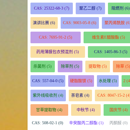
CAS: 25322-68-3
(7)
聚乙二醇
(7)
阻燃剂
(6)
演讲比赛
(6)
CAS: 9003-05-8
(6)
聚丙烯酰胺
(6
CAS: 7695-91-2
(5)
维生素E醋酸酯
(5)
药用薄膜包衣预混剂
(5)
CAS: 1405-86-3
(5)
杀菌剂
(5)
除草剂
(5)
提取物
(5)
除草
(5
CAS: 557-04-0
(5)
硬脂酸镁
(5)
水处理
(5)
2
(4
紫外线吸收剂
(4)
茶皂素
(4)
CAS: 8047-15-2
(4
甘草提取物
(4)
中秋节
(4)
国庆节
(4)
CAS: 508-02-1 (0)
辛癸酸丙二醇酯 (1)
丙酮醛 (0)