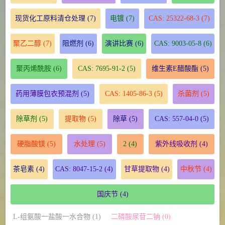
现货化工原料清仓处理
(7)
电镀
(7)
CAS: 25322-68-3
(7)
聚乙二醇
(7)
阻燃剂
(6)
演讲比赛
(6)
CAS: 9003-05-8
(6)
聚丙烯酰胺
(6)
CAS: 7695-91-2
(5)
维生素E醋酸酯
(5)
药用薄膜包衣预混剂
(5)
CAS: 1405-86-3
(5)
杀菌剂
(5)
除草剂
(5)
提取物
(5)
除草
(5)
CAS: 557-04-0
(5)
硬脂酸镁
(5)
水处理
(5)
2
(4)
紫外线吸收剂
(4)
茶皂素
(4)
CAS: 8047-15-2
(4)
甘草提取物
(4)
中秋节
(4)
国庆节
(4)
L-组氨酸一盐酸一水合物 (1)
二磷酸尿苷二钠 (0)