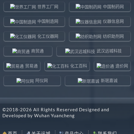
世界工厂网
中国制药网
中国制造网
仪器信息网
化工仪器网
纺织助剂网
商贸通
武汉远城科技
贸易通
化工百科
造价网
阿仪网
新珉嘉诚
环球贸易网
960化工网
©2018-
2026
All Rights Reserved Designed and
东北制造网
药智通
Developed by
Wuhan Yuancheng
搜了网
八方资源网
首页
关于远城
产品中心
联系我们