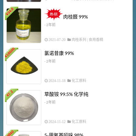
34.8
2
¥
肉桂醛 99%
- 2年前
2021-07-20
肉桂系列
|
食用香精
18000
1
氯诺昔康 99%
¥
- 2年前
2024-11-18
化工原料
7.2
草酸铵 99.5% 化学纯
¥
- 2年前
2024-11-12
化工原料
3840
5-甲氧基吲哚 98%