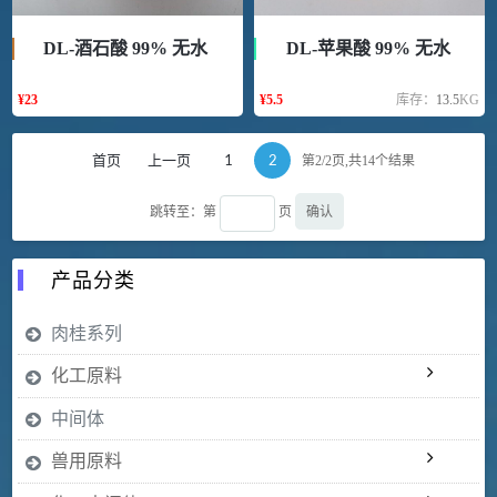
DL-酒石酸 99% 无水
DL-苹果酸 99% 无水
¥
23
¥
5.5
库存：
13.5
KG
首页
上一页
1
2
第2/2页,共
14
个结果
确认
跳转至：第
页
产品分类
肉桂系列
化工原料
中间体
兽用原料