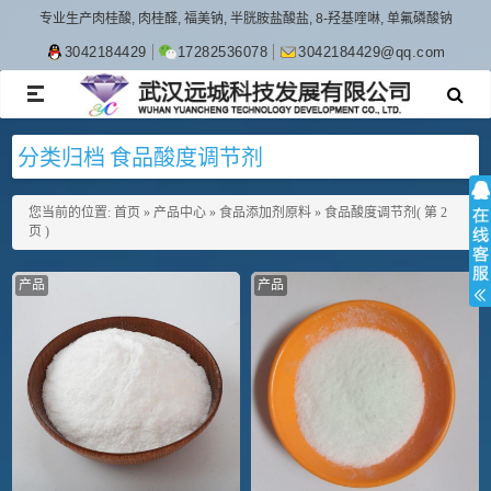
专业生产肉桂酸, 肉桂醛, 福美钠, 半胱胺盐酸盐, 8-羟基喹啉, 单氟磷酸钠
3042184429
17282536078
3042184429@qq.com
TOGGLE
NAVIGATION
分类归档 食品酸度调节剂
您当前的位置:
首页
»
产品中心
»
食品添加剂原料
»
食品酸度调节剂
( 第 2
页 )
产品
产品