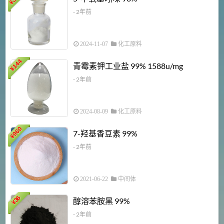
¥
- 2年前
2024-11-07
化工原料
6
144
青霉素钾工业盐 99% 1588u/mg
¥
¥
- 2年前
2024-08-09
化工原料
960
7-羟基香豆素 99%
¥
- 2年前
2021-06-22
中间体
1
36
醇溶苯胺黑 99%
¥
¥
- 2年前