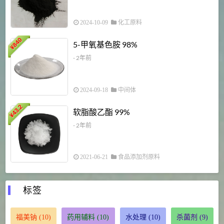
2024-10-09
化工原料
840
4
5-甲氧基色胺 98%
¥
- 2年前
2024-09-18
中间体
43.2
3
软脂酸乙酯 99%
¥
¥
- 2年前
2021-06-21
食品添加剂原料
标签
福美钠
(10)
药用辅料
(10)
水处理
(10)
杀菌剂
(9)