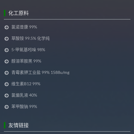
化工原料
氯诺昔康 99%
草酸铵 99.5% 化学纯
5-甲氧基吲哚 98%
醇溶苯胺黑 99%
青霉素钾工业盐 99% 1588u/mg
维生素B12 99%
氯偏乳液 40%
苯甲酸钠 99%
友情链接