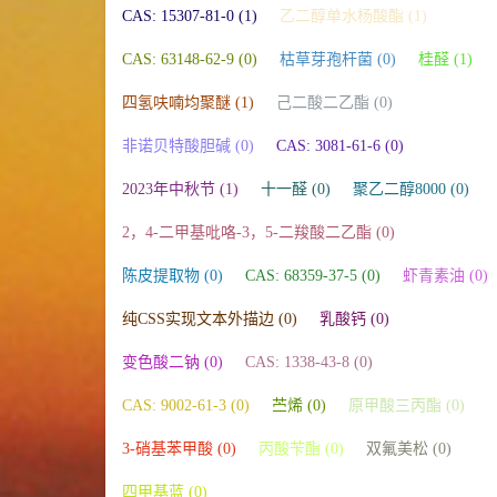
CAS: 15307-81-0 (1)
乙二醇单水杨酸酯 (1)
CAS: 63148-62-9 (0)
枯草芽孢杆菌 (0)
桂醛 (1)
四氢呋喃均聚醚 (1)
己二酸二乙酯 (0)
非诺贝特酸胆碱 (0)
CAS: 3081-61-6 (0)
2023年中秋节 (1)
十一醛 (0)
聚乙二醇8000 (0)
2，4-二甲基吡咯-3，5-二羧酸二乙酯 (0)
陈皮提取物 (0)
CAS: 68359-37-5 (0)
虾青素油 (0)
纯CSS实现文本外描边 (0)
乳酸钙 (0)
变色酸二钠 (0)
CAS: 1338-43-8 (0)
CAS: 9002-61-3 (0)
苎烯 (0)
原甲酸三丙酯 (0)
3-硝基苯甲酸 (0)
丙酸苄酯 (0)
双氟美松 (0)
四甲基蓝 (0)