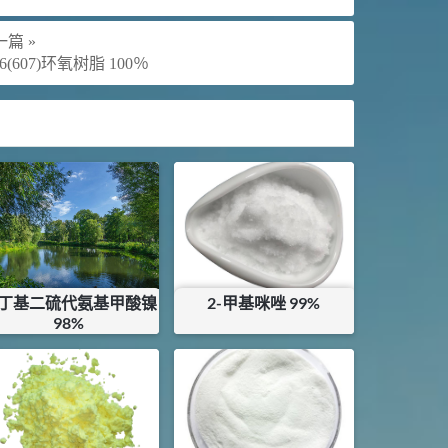
篇 »
06(607)环氧树脂 100％
丁基二硫代氨基甲酸镍
2-甲基咪唑 99%
98%
¥
26.5
¥
72
库存：
61
KG