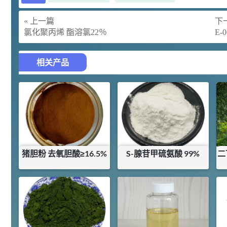
胍基乙酸 98%
1
¥
浏览量 - 10w+
« 上一篇
下一
氯化聚丙烯 酯溶氯22％
E-
2021-05-25
饲料添加剂原料
253
乙酸橙花酯 99%
2
相关产品
¥
浏览量 - 5.51w
2021-06-17
化工原料
145
多效唑 90%
3
¥
浏览量 - 4.4w
猪胆粉 去氧胆酸≥16.5%
S-腺苷甲硫氨酸 99%
二
2021-07-07
植物生长调节剂
¥
40
¥
1400
29
N-羟甲基丙烯酰胺 98% NMA
4
¥
库存：
21
KG
浏览量 - 1.98w
2021-06-22
化工原料