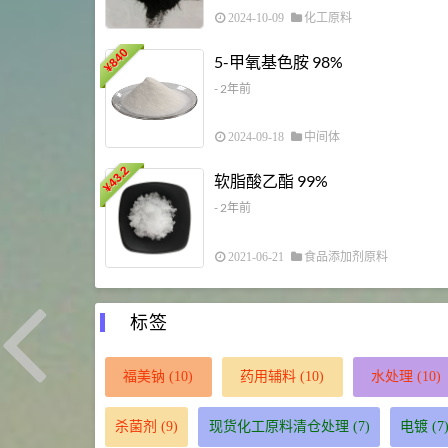
2024-10-09
化工原料
840
5-甲氧基色胺 98%
¥
- 2年前
2024-09-18
中间体
43.2
软脂酸乙酯 99%
¥
- 2年前
2021-06-21
食品添加剂原料
标签
福美钠
(10)
药用辅料
(10)
水处理
(10)
杀菌剂
(9)
现货化工原料清仓处理
(7)
电镀
(7