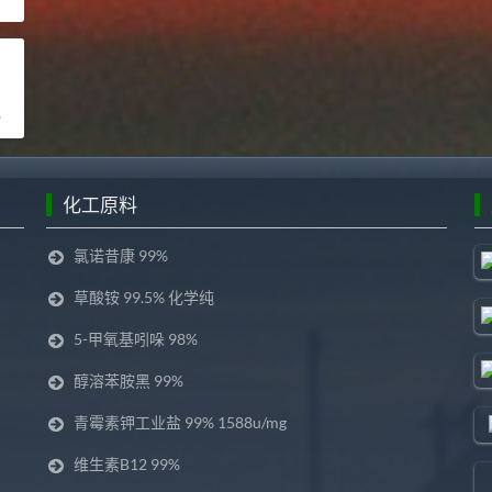
化工原料
氯诺昔康 99%
草酸铵 99.5% 化学纯
5-甲氧基吲哚 98%
醇溶苯胺黑 99%
青霉素钾工业盐 99% 1588u/mg
维生素B12 99%