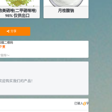
地美硝唑(二甲硝咪唑)
月桂酸钠
98% 仅供出口
¥
36.75
¥
38
库存：
4
KG
库存：
2.2
KG
分享
扫描二维码
个赏
赏
”我呀～
欢迎购买我们的产品！
0
已输入
字