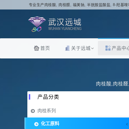
专业生产肉桂酸, 肉桂醛, 福美钠, 半胱胺盐酸盐, 8-羟基喹
首页
关于远城
产品中
肉桂酸,肉桂醛
产品分类
肉桂系列
化工原料