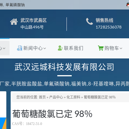
啉, 单氟磷酸钠
武汉市武昌区
销售热线
中山路496号
17282536078
心
新闻中心
联系我们
购物车
武汉远城科技发展有限公司
厂家,半胱胺盐酸盐,单氟磷酸钠,福美钠,8-羟基喹啉,异
您当前的位置:
首页
»
产品中心
»
化工原料
»
葡萄糖酸氯已定 98％
葡萄糖酸氯已定 98％
CAS号：
18472-51-0