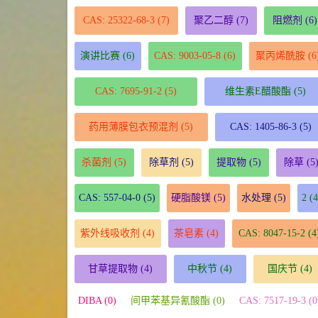
CAS: 25322-68-3
(7)
聚乙二醇
(7)
阻燃剂
(6)
演讲比赛
(6)
CAS: 9003-05-8
(6)
聚丙烯酰胺
(6
CAS: 7695-91-2
(5)
维生素E醋酸酯
(5)
药用薄膜包衣预混剂
(5)
CAS: 1405-86-3
(5)
杀菌剂
(5)
除草剂
(5)
提取物
(5)
除草
(5
CAS: 557-04-0
(5)
硬脂酸镁
(5)
水处理
(5)
2
(4
紫外线吸收剂
(4)
茶皂素
(4)
CAS: 8047-15-2
(4
甘草提取物
(4)
中秋节
(4)
国庆节
(4)
DIBA (0)
间甲苯基异氰酸酯 (0)
CAS: 7517-19-3 (0