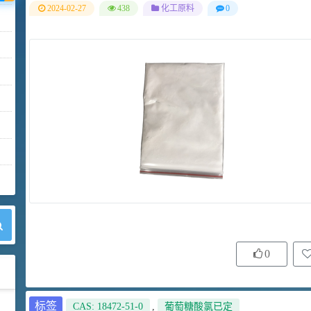
2024-02-27
438
化工原料
0
0
标签
CAS: 18472-51-0
,
葡萄糖酸氯已定
42