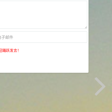
迎踊跃发言！