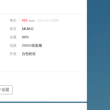
单价
¥
65
2024-04-02更新
¥
150
库存
18.5
KG
含量
98%
包装
25KG/纸板桶
外观
白色粉状
收藏