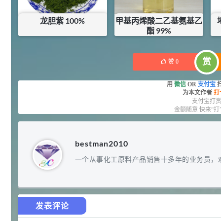
92
对甲氧基苯甲醛（茴香醛）
5
¥
龙胆紫 100%
甲基丙烯酸二乙基氨基乙
99.5%
酯 99%
浏览量 - 1.89w
¥
118.2
¥
60
库存：
14
KG
2021-06-19
化工原料
赏
赞
0
69.6
S-羧甲基-L-半胱氨酸(羧甲司坦)
6
¥
用
微信
OR
支付宝
98.5%
为本文作者
打
浏览量 - 1.72w
支付宝打
金额随意 快来“打
2021-05-30
化工原料
27
抗氧剂BHT 99.5%
7
¥
bestman2010
浏览量 - 1.64w
一个从事化工原料产品销售十多年的业务员，
2021-05-25
食品添加剂原料
11.25
D-异抗坏血酸钠 98%
8
¥
发表评论
浏览量 - 1.55w