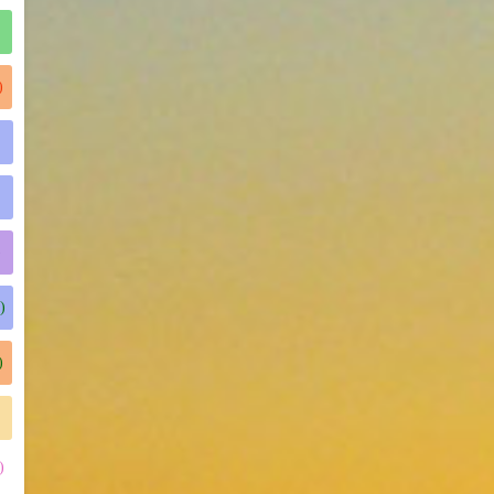
)
)
)
)
)