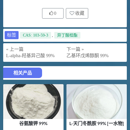
0
收藏
标签
CAS: 103-59-3
,
异丁酸桂酯
« 上一篇
下一篇 »
L-alpha-羟基异己酸 99%
乙基环戊烯醇酮 99%
相关产品
谷氨酸钾 99%
L-天门冬酰胺 99% [一水物]