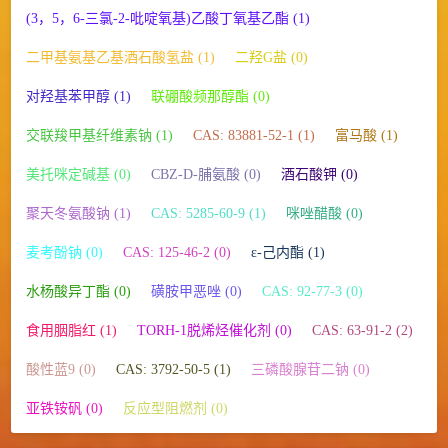
(3，5，6-三氯-2-吡啶氧基)乙酸丁氧基乙酯 (1)
二甲基氨基乙基酒石酸氢盐 (1)
二羟G盐 (0)
对羟基苯甲醇 (1)
联硼酸频那醇酯 (0)
交联羧甲基纤维素钠 (1)
CAS: 83881-52-1 (1)
富马酸 (1)
美托咪定碱基 (0)
CBZ-D-脯氨酸 (0)
酒石酸钾 (0)
聚天冬氨酸钠 (1)
CAS: 5285-60-9 (1)
咪唑醋酸 (0)
麦考酚钠 (0)
CAS: 125-46-2 (0)
ε-己内酯 (1)
水杨酸异丁酯 (0)
磺胺甲恶唑 (0)
CAS: 92-77-3 (0)
食用胭脂红 (1)
TORH-1脱烯烃催化剂 (0)
CAS: 63-91-2 (2)
酸性蓝9 (0)
CAS: 3792-50-5 (1)
三磷酸腺苷二钠 (0)
亚铁铵矾 (0)
反应型阻燃剂 (0)