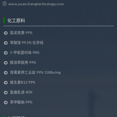
www.yuanchengtechnology.com
化工原料
氯诺昔康 99%
草酸铵 99.5% 化学纯
5-甲氧基吲哚 98%
醇溶苯胺黑 99%
青霉素钾工业盐 99% 1588u/mg
维生素B12 99%
氯偏乳液 40%
苯甲酸钠 99%