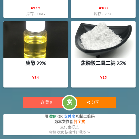
¥
97.5
¥
100
库存：
0
KG
库存：
3
KG
庚醇 99%
焦磷酸二氢二钠 95%
¥
84
¥
15
赏
赞
0
分享
用
微信
OR
支付宝
扫描二维码
为本文作者
打个赏
支付宝打赏
金额随意 快来“打”我呀～