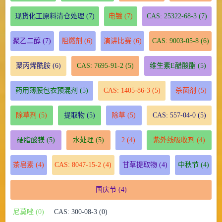
现货化工原料清仓处理
(7)
电镀
(7)
CAS: 25322-68-3
(7)
聚乙二醇
(7)
阻燃剂
(6)
演讲比赛
(6)
CAS: 9003-05-8
(6)
聚丙烯酰胺
(6)
CAS: 7695-91-2
(5)
维生素E醋酸酯
(5)
药用薄膜包衣预混剂
(5)
CAS: 1405-86-3
(5)
杀菌剂
(5)
除草剂
(5)
提取物
(5)
除草
(5)
CAS: 557-04-0
(5)
硬脂酸镁
(5)
水处理
(5)
2
(4)
紫外线吸收剂
(4)
茶皂素
(4)
CAS: 8047-15-2
(4)
甘草提取物
(4)
中秋节
(4)
国庆节
(4)
尼莫唑 (0)
CAS: 300-08-3 (0)