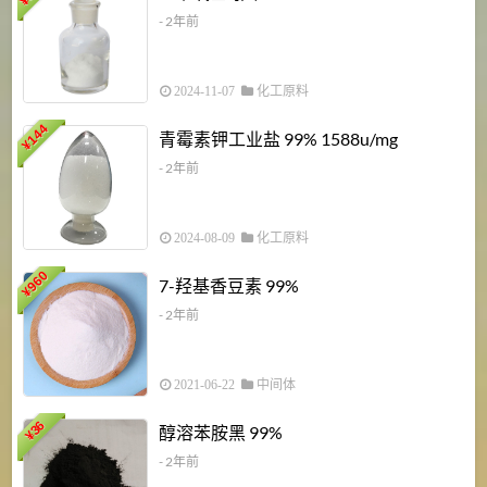
¥
- 2年前
2024-11-07
化工原料
6
144
青霉素钾工业盐 99% 1588u/mg
¥
¥
- 2年前
2024-08-09
化工原料
960
7-羟基香豆素 99%
¥
- 2年前
2021-06-22
中间体
1
36
醇溶苯胺黑 99%
¥
¥
- 2年前