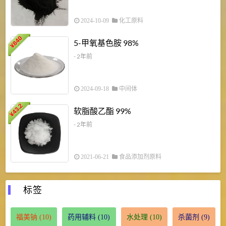
2024-10-09
化工原料
840
4
5-甲氧基色胺 98%
¥
- 2年前
2024-09-18
中间体
43.2
3
软脂酸乙酯 99%
¥
¥
- 2年前
2021-06-21
食品添加剂原料
标签
福美钠
(10)
药用辅料
(10)
水处理
(10)
杀菌剂
(9)