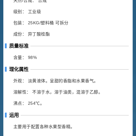
天然/合成： 合成
级别： 工业级
包装： 25KG/塑料桶 可拆分
成份： 异丁酸桂酯
质量标准
含量： 98%
理化属性
外观： 淡黄液体。呈甜的香脂和水果香气。
溶解性： 不溶于水，溶于油类，混溶于乙醇。
沸点： 254℃。
运用
主要用于配置各种水果型香精。