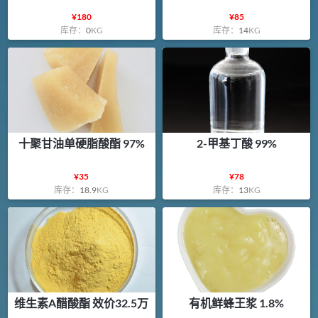
¥
180
¥
85
库存：
0
KG
库存：
14
KG
十聚甘油单硬脂酸酯 97%
2-甲基丁酸 99%
¥
35
¥
78
库存：
18.9
KG
库存：
13
KG
维生素A醋酸酯 效价32.5万
有机鲜蜂王浆 1.8%