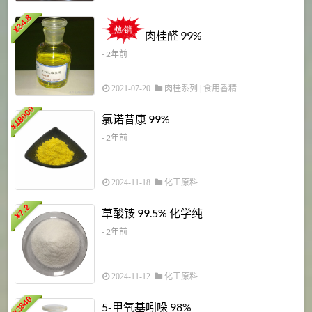
34.8
2
¥
肉桂醛 99%
- 2年前
2021-07-20
肉桂系列
|
食用香精
18000
1
氯诺昔康 99%
¥
- 2年前
2024-11-18
化工原料
7.2
草酸铵 99.5% 化学纯
¥
- 2年前
2024-11-12
化工原料
3840
5-甲氧基吲哚 98%