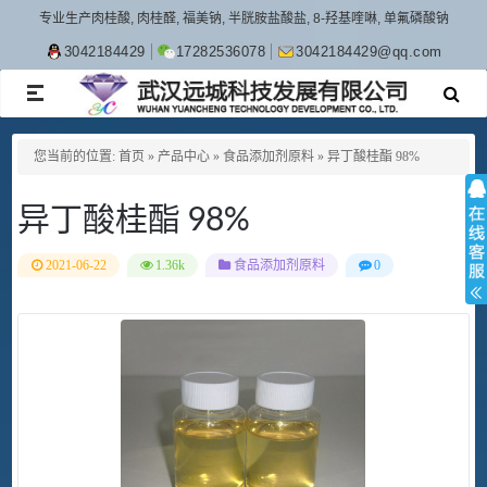
专业生产肉桂酸, 肉桂醛, 福美钠, 半胱胺盐酸盐, 8-羟基喹啉, 单氟磷酸钠
3042184429
17282536078
3042184429@qq.com
TOGGLE
NAVIGATION
您当前的位置:
首页
»
产品中心
»
食品添加剂原料
»
异丁酸桂酯 98%
异丁酸桂酯 98%
2021-06-22
1.36k
食品添加剂原料
0