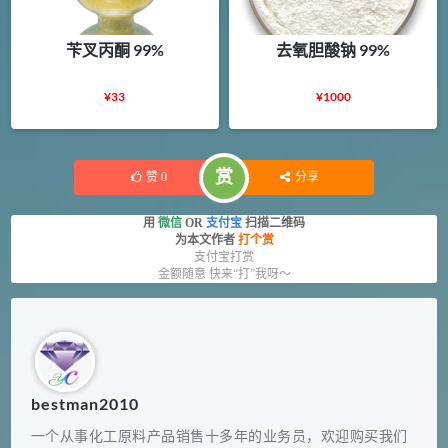
苄叉丙酮 99%
去氧胆酸钠 99%
¥
33
¥
1000
赏
赞
0
分享
用
微信
OR
支付宝
扫描二维码
为本文作者
打个赏
支付宝打赏
金额随意 快来“打”我呀～
bestman2010
一个从事化工原料产品销售十多年的业务员，欢迎购买我们