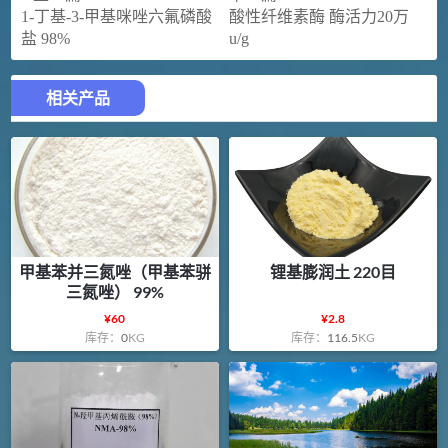
1-丁基-3-甲基咪唑六氟磷酸
酸性纤维素酶 酶活力20万
盐 98%
u/g
相关产品
甲基苯并三氮唑（甲基苯骈
锂基膨润土 220目
三氮唑） 99%
¥
60
¥
2.8
库存：
0
KG
库存：
116.5
KG