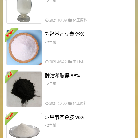
- 2年前
2024-08-09
化工原料
960
7-羟基香豆素 99%
¥
- 2年前
2021-06-22
中间体
1
36
醇溶苯胺黑 99%
¥
¥
- 2年前
2024-10-09
化工原料
840
4
5-甲氧基色胺 98%
¥
- 2年前