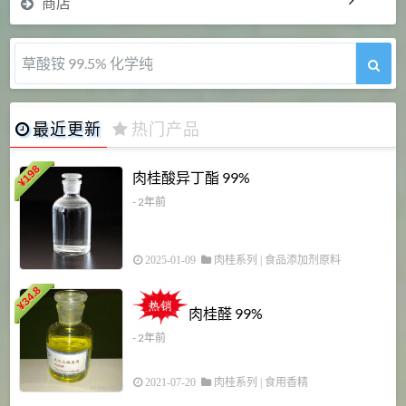
商店
草酸铵 99.5% 化学纯
最近更新
热门产品
198
肉桂酸异丁酯 99%
¥
- 2年前
2025-01-09
肉桂系列
|
食品添加剂原料
34.8
2
¥
肉桂醛 99%
- 2年前
2021-07-20
肉桂系列
|
食用香精