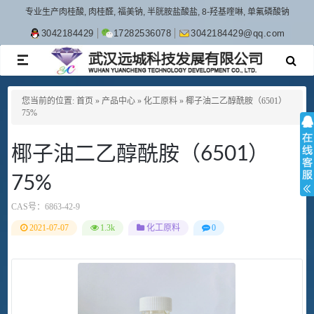
专业生产肉桂酸, 肉桂醛, 福美钠, 半胱胺盐酸盐, 8-羟基喹啉, 单氟磷酸钠
3042184429
17282536078
3042184429@qq.com
TOGGLE
NAVIGATION
您当前的位置:
首页
»
产品中心
»
化工原料
»
椰子油二乙醇酰胺（6501）
75%
椰子油二乙醇酰胺（6501）
75%
CAS号：
6863-42-9
2021-07-07
1.3k
化工原料
0