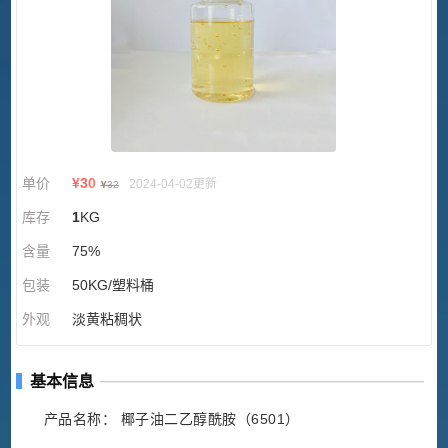
单价
¥
30
2024-04-02更新
¥
32
库存
1
KG
含量
75%
包装
50KG/塑料桶
外观
淡黄粘稠状
基本信息
产品名称： 椰子油二乙醇酰胺（6501）