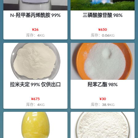
N-羟甲基丙烯酰胺 99%
三磷酸腺苷酸 98%
¥
26
¥
650
库存：
4
KG
库存：
0.06
KG
拉米夫定 99% 仅供出口
羟苯乙酯 98%
¥
675
¥
30
库存：
4
KG
库存：
38.9
KG