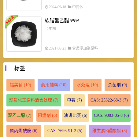
2024-09-18
中间体
43.2
3
软脂酸乙酯 99%
¥
¥
- 2年前
2021-06-21
食品添加剂原料
标签
福美钠
(10)
药用辅料
(10)
水处理
(10)
杀菌剂
(9)
现货化工原料清仓处理
(7)
电镀
(7)
CAS: 25322-68-3
(7)
聚乙二醇
(7)
阻燃剂
(6)
演讲比赛
(6)
CAS: 9003-05-8
(6)
聚丙烯酰胺
(6)
CAS: 7695-91-2
(5)
维生素E醋酸酯
(5)