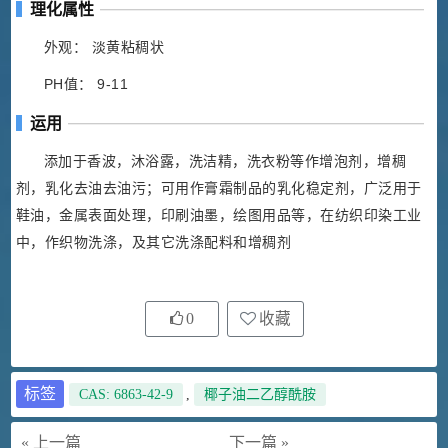
理化属性
外观： 淡黄粘稠状
PH值： 9-11
运用
添加于香波，沐浴露，洗洁精，洗衣粉等作增泡剂，增稠
剂，乳化去油去油污；可用作膏霜制品的乳化稳定剂，广泛用于
鞋油，金属表面处理，印刷油墨，绘图用品等，在纺织印染工业
中，作织物洗涤，及其它洗涤配料和增稠剂
0
收藏
标签
CAS: 6863-42-9
,
椰子油二乙醇酰胺
« 上一篇
下一篇 »