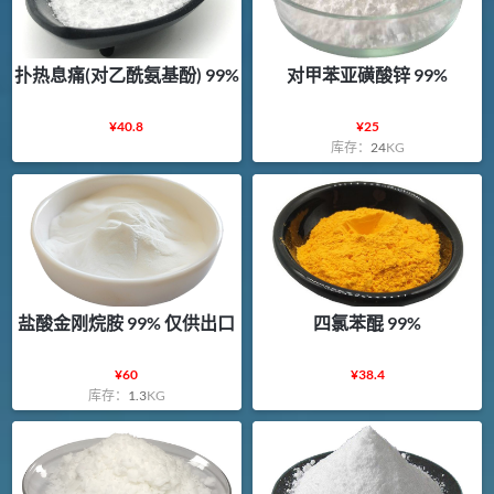
扑热息痛(对乙酰氨基酚) 99%
对甲苯亚磺酸锌 99%
¥
40.8
¥
25
库存：
24
KG
盐酸金刚烷胺 99% 仅供出口
四氯苯醌 99%
¥
60
¥
38.4
库存：
1.3
KG