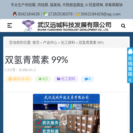
专业生产肉桂酸, 肉桂醛, 福美钠, 半胱胺盐酸盐, 8-羟基喹啉, 单氟磷酸钠
3042184429
17282536078
3042184429@qq.com
TOGGLE
NAVIGATION
您当前的位置:
首页
»
产品中心
»
化工原料
»
双氢青蒿素 99%
双氢青蒿素 99%
CAS号：
81496-81-3
2023-11-15
425
化工原料
0