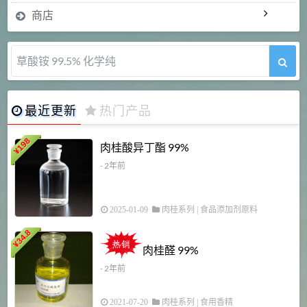
商店
草酸铵 99.5% 化学纯
最近更新
热门产品
198
肉桂酸异丁酯 99%
¥
- 2年前
2025-01-09
肉桂系列
|
食品添加剂原料
34.8
2
¥
肉桂醛 99%
- 2年前
2021-07-20
肉桂系列
|
食用香精