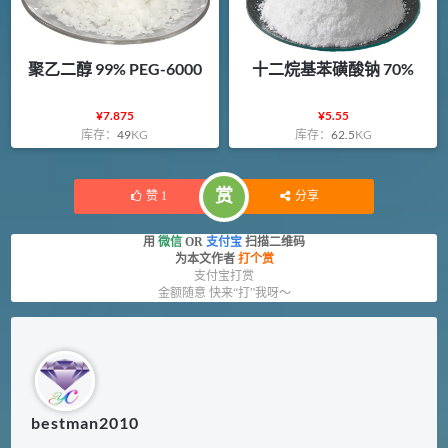
聚乙二醇 99% PEG-6000
十二烷基苯磺酸钠 70%
¥
7.875
¥
5.55
库存：
49
KG
库存：
62.5
KG
赏
赞
1
分享
用
微信
OR
支付宝
扫描二维码
为本文作者
打个赏
支付宝打赏
金额随意 快来“打”我呀～
bestman2010