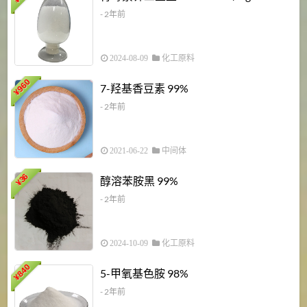
¥
- 2年前
2024-08-09
化工原料
960
7-羟基香豆素 99%
¥
- 2年前
2021-06-22
中间体
1
36
醇溶苯胺黑 99%
¥
¥
- 2年前
2024-10-09
化工原料
840
4
5-甲氧基色胺 98%
¥
- 2年前