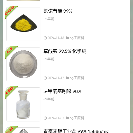
18000
1
氯诺昔康 99%
¥
- 2年前
2024-11-18
化工原料
7.2
草酸铵 99.5% 化学纯
¥
- 2年前
2024-11-12
化工原料
3840
5-甲氧基吲哚 98%
¥
- 2年前
2024-11-07
化工原料
6
144
青霉素钾工业盐 99% 1588u/mg
¥