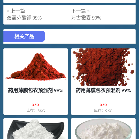
« 上一篇
下一篇 »
双氯芬酸钾 99%
万古霉素 99%
相关产品
药用薄膜包衣预混剂 99%
药用薄膜包衣预混剂 99%
¥
50
¥
50
库存：
3
KG
库存：
9
KG