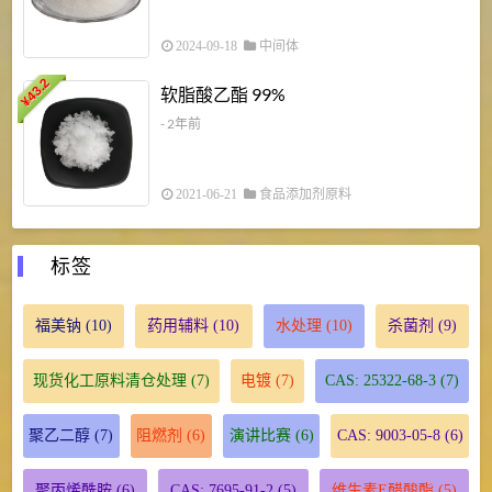
2024-09-18
中间体
43.2
3
软脂酸乙酯 99%
¥
¥
- 2年前
2021-06-21
食品添加剂原料
标签
福美钠
(10)
药用辅料
(10)
水处理
(10)
杀菌剂
(9)
现货化工原料清仓处理
(7)
电镀
(7)
CAS: 25322-68-3
(7)
聚乙二醇
(7)
阻燃剂
(6)
演讲比赛
(6)
CAS: 9003-05-8
(6)
聚丙烯酰胺
(6)
CAS: 7695-91-2
(5)
维生素E醋酸酯
(5)