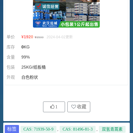
单价
¥
1920
2024-04-02更新
¥
3500
库存
0
KG
含量
99%
包装
25KG/纸板桶
外观
白色粉状
1
收藏
标签
CAS: 71939-50-9
,
CAS: 81496-81-3
,
双氢青蒿素