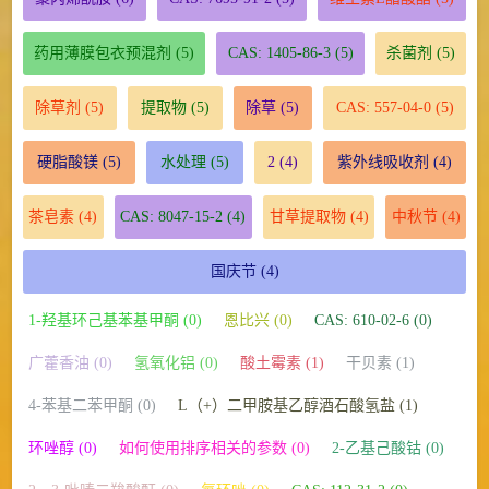
药用薄膜包衣预混剂
(5)
CAS: 1405-86-3
(5)
杀菌剂
(5)
除草剂
(5)
提取物
(5)
除草
(5)
CAS: 557-04-0
(5)
硬脂酸镁
(5)
水处理
(5)
2
(4)
紫外线吸收剂
(4)
茶皂素
(4)
CAS: 8047-15-2
(4)
甘草提取物
(4)
中秋节
(4)
国庆节
(4)
1-羟基环己基苯基甲酮 (0)
恩比兴 (0)
CAS: 610-02-6 (0)
广藿香油 (0)
氢氧化铝 (0)
酸土霉素 (1)
干贝素 (1)
4-苯基二苯甲酮 (0)
L（+）二甲胺基乙醇酒石酸氢盐 (1)
环唑醇 (0)
如何使用排序相关的参数 (0)
2-乙基己酸钴 (0)