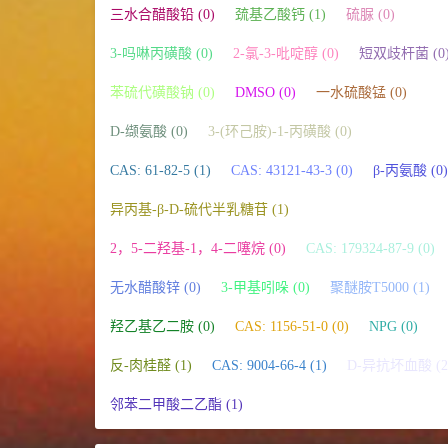
三水合醋酸铅 (0)
巯基乙酸钙 (1)
硫脲 (0)
3-吗啉丙磺酸 (0)
2-氯-3-吡啶醇 (0)
短双歧杆菌 (0
苯硫代磺酸钠 (0)
DMSO (0)
一水硫酸锰 (0)
D-缬氨酸 (0)
3-(环己胺)-1-丙磺酸 (0)
CAS: 61-82-5 (1)
CAS: 43121-43-3 (0)
β-丙氨酸 (0)
异丙基-β-D-硫代半乳糖苷 (1)
2，5-二羟基-1，4-二噻烷 (0)
CAS: 179324-87-9 (0)
无水醋酸锌 (0)
3-甲基吲哚 (0)
聚醚胺T5000 (1)
羟乙基乙二胺 (0)
CAS: 1156-51-0 (0)
NPG (0)
反-肉桂醛 (1)
CAS: 9004-66-4 (1)
D-异抗坏血酸 (2
邻苯二甲酸二乙酯 (1)