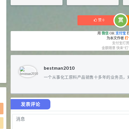
2021-05-25
食品添加剂原料
¥
184
¥
260
475
库存：
40
KG
库存：
4
KG
硬脂富马酸钠 99%
9
¥
赏
赞
0
浏览量 - 1.54w
用
微信
OR
支付宝
为本文作者
打
2021-06-19
化工原料
支付宝打
金额随意 快来“打
34.8
DL-蛋氨酸 99%
10
¥
浏览量 - 1.48w
bestman2010
2021-06-21
食品添加剂原料
一个从事化工原料产品销售十多年的业务员，
发表评论
)