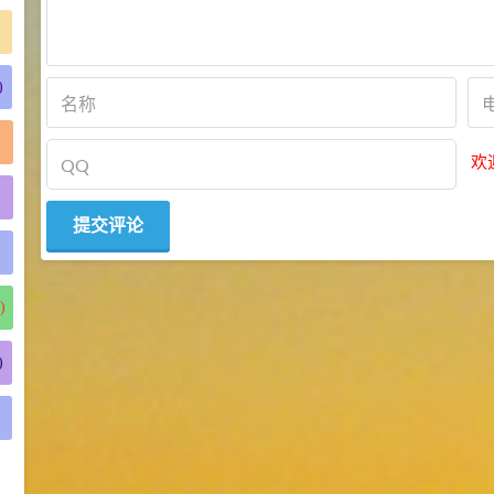
)
欢
)
)
)