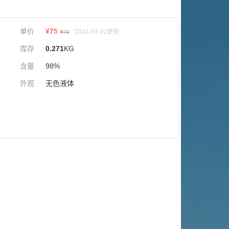
单价
¥
75
2024-04-02更新
¥
78
库存
0.271
KG
含量
98%
外观
无色液体