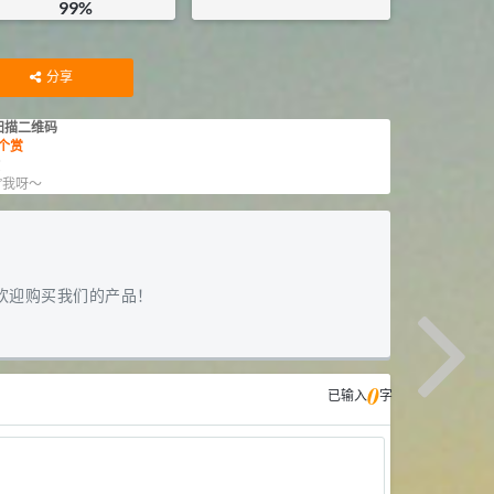
99%
¥
375
¥
100
库存：
17
KG
库存：
7.5
KG
分享
扫描二维码
个赏
赏
”我呀～
欢迎购买我们的产品！
0
已输入
字