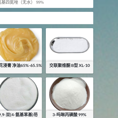
-氨基四氮唑（无水） 99%
花浸膏 净油65%-65.5%
交联聚维酮 B型 XL-10
¥
6500
¥
35
库存：
1
KG
库存：
39
KG
9,9-双(4-氨基苯基)芴
3-吗啉丙磺酸 99%