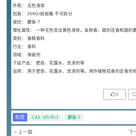
胍基乙酸 98%
1
¥
外观： 无色液体
浏览量 - 10w+
包装： 25KG/纸板桶 不可拆分
成份： 麝香-T
2021-05-25
饲料添加剂原料
理化属性： 一种无色至淡黄色液体。呈粉香、甜的花香和甜的
253
乙酸橙花酯 99%
2
类别： 香精香料
¥
浏览量 - 5.51w
行业： 香料
领域： 保香剂
2021-06-17
化工原料
下延产品： 肥皂、花露水、洗涤剂等
145
运用： 用于肥皂、花露水、洗涤剂等。用作植物花香的定香剂
多效唑 90%
3
¥
浏览量 - 4.4w
0
2021-07-07
植物生长调节剂
29
N-羟甲基丙烯酰胺 98% NMA
4
¥
标签
CAS: 105-95-3
,
麝香-T
浏览量 - 1.98w
« 上一篇
下一
2021-06-22
化工原料