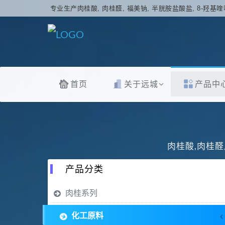
专业生产肉桂酸, 肉桂醛, 福美钠, 半胱胺盐酸盐, 8-羟基喹
首页
关于远城
产品中
肉桂酸,肉桂醛
产品分类
肉桂系列
化工原料