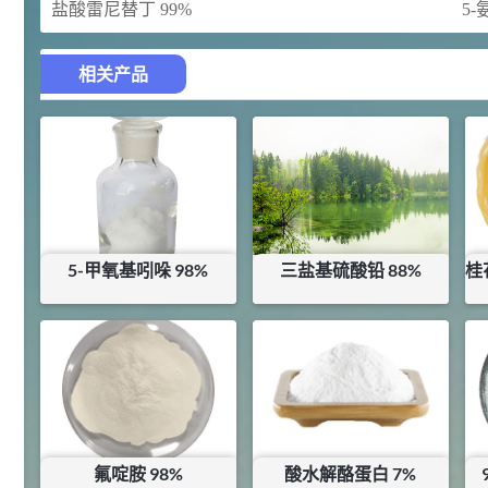
盐酸雷尼替丁 99%
5
92
对甲氧基苯甲醛（茴香醛）
5
¥
99.5%
相关产品
浏览量 - 1.89w
2021-06-19
化工原料
69.6
S-羧甲基-L-半胱氨酸(羧甲司坦)
6
¥
98.5%
浏览量 - 1.72w
2021-05-30
化工原料
5-甲氧基吲哚 98%
三盐基硫酸铅 88%
桂
27
抗氧剂BHT 99.5%
7
¥
¥
3840
¥
25
浏览量 - 1.64w
库存：
0
KG
库存：
115.5
KG
2021-05-25
食品添加剂原料
11.25
D-异抗坏血酸钠 98%
8
¥
浏览量 - 1.55w
氟啶胺 98%
酸水解酪蛋白 7%