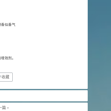
麝香似香气
和增效剂。
收藏
篇 »