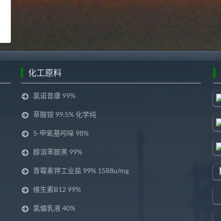
化工原料
氯诺昔康 99%
草酸铵 99.5% 化学纯
5-甲氧基吲哚 98%
醇溶苯胺黑 99%
青霉素钾工业盐 99% 1588u/mg
维生素B12 99%
氯偏乳液 40%