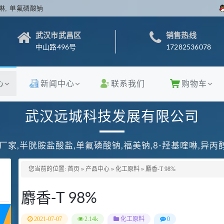
啉, 单氟磷酸钠
武汉市武昌区
销售热线
中山路496号
17282536078
心
新闻中心
联系我们
购物车
武汉远城科技发展有限公司
厂家,半胱胺盐酸盐,单氟磷酸钠,福美钠,8-羟基喹啉,异
您当前的位置:
首页
»
产品中心
»
化工原料
»
麝香-T 98%
麝香-T 98%
2021-07-07
2.14k
化工原料
0