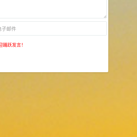
迎踊跃发言！