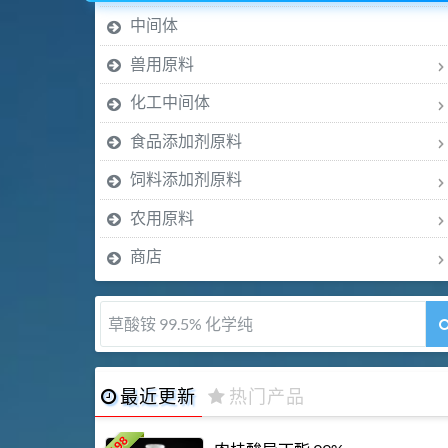
中间体
兽用原料
化工中间体
食品添加剂原料
饲料添加剂原料
农用原料
商店
5-甲氧基吲哚 98%
最近更新
热门产品
198