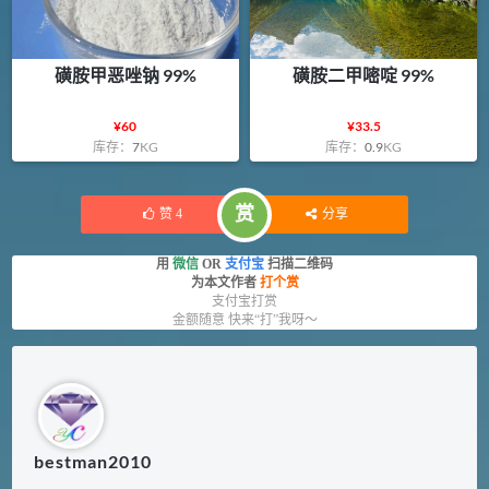
磺胺甲恶唑钠 99%
磺胺二甲嘧啶 99%
¥
60
¥
33.5
库存：
7
KG
库存：
0.9
KG
赏
赞
4
分享
用
微信
OR
支付宝
扫描二维码
为本文作者
打个赏
支付宝打赏
金额随意 快来“打”我呀～
bestman2010