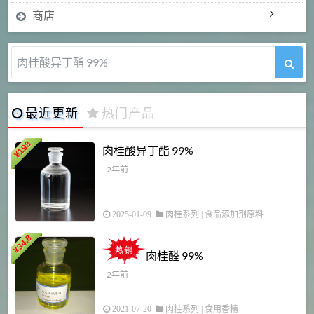
商店
肉桂酸异丁酯 99%
最近更新
热门产品
198
肉桂酸异丁酯 99%
¥
- 2年前
2025-01-09
肉桂系列
|
食品添加剂原料
34.8
2
¥
肉桂醛 99%
- 2年前
2021-07-20
肉桂系列
|
食用香精