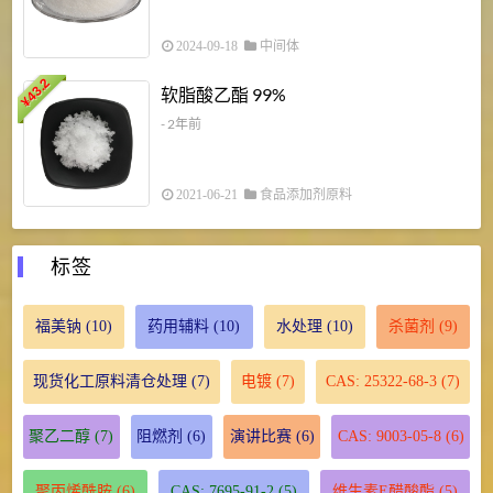
2024-09-18
中间体
43.2
3
软脂酸乙酯 99%
¥
¥
- 2年前
2021-06-21
食品添加剂原料
标签
福美钠
(10)
药用辅料
(10)
水处理
(10)
杀菌剂
(9)
现货化工原料清仓处理
(7)
电镀
(7)
CAS: 25322-68-3
(7)
聚乙二醇
(7)
阻燃剂
(6)
演讲比赛
(6)
CAS: 9003-05-8
(6)
聚丙烯酰胺
(6)
CAS: 7695-91-2
(5)
维生素E醋酸酯
(5)