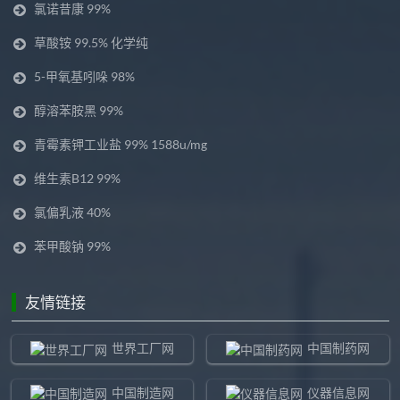
氯诺昔康 99%
草酸铵 99.5% 化学纯
5-甲氧基吲哚 98%
醇溶苯胺黑 99%
青霉素钾工业盐 99% 1588u/mg
维生素B12 99%
氯偏乳液 40%
苯甲酸钠 99%
友情链接
世界工厂网
中国制药网
中国制造网
仪器信息网