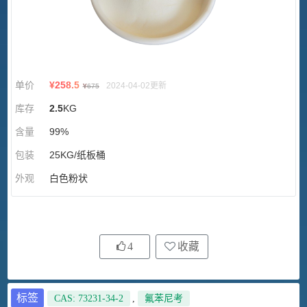
单价
¥
258.5
2024-04-02更新
¥
675
库存
2.5
KG
含量
99%
包装
25KG/纸板桶
外观
白色粉状
4
收藏
标签
CAS: 73231-34-2
,
氟苯尼考