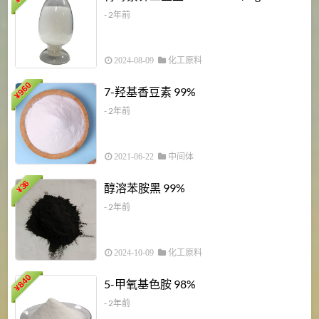
¥
- 2年前
2024-08-09
化工原料
960
7-羟基香豆素 99%
¥
- 2年前
2021-06-22
中间体
1
36
醇溶苯胺黑 99%
¥
¥
- 2年前
2024-10-09
化工原料
840
4
5-甲氧基色胺 98%
¥
- 2年前