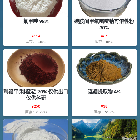
氟甲喹 98%
磺胺间甲氧嘧啶钠可溶性粉
30%
¥
114
¥
65
库存：
83
KG
库存：
8
KG
利福平(利福定) 70% 仅供出口
连翘提取物 4%
仅供科研
¥
250
¥
38
库存：
0.7
KG
库存：
25
KG