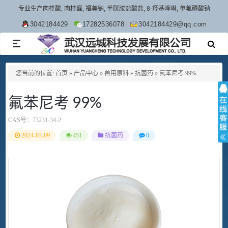
专业生产肉桂酸, 肉桂醛, 福美钠, 半胱胺盐酸盐, 8-羟基喹啉, 单氟磷酸钠
3042184429
17282536078
3042184429@qq.com
TOGGLE
NAVIGATION
您当前的位置:
首页
»
产品中心
»
兽用原料
»
抗菌药
»
氟苯尼考 99%
氟苯尼考 99%
CAS号：
73231-34-2
2024-03-09
451
抗菌药
0