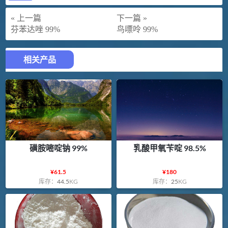
« 上一篇
下一篇 »
芬苯达唑 99%
鸟嘌呤 99%
相关产品
磺胺嘧啶钠 99%
乳酸甲氧苄啶 98.5%
¥
61.5
¥
180
库存：
44.5
KG
库存：
25
KG