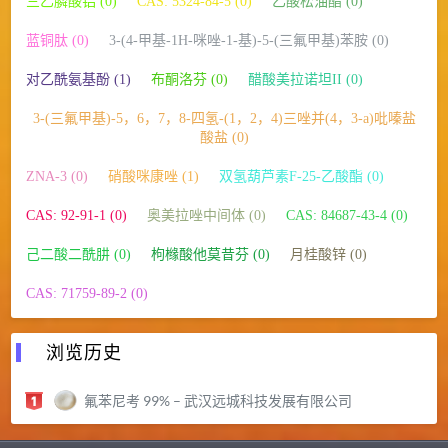
三乙膦酸铝 (0)
CAS: 5324-84-5 (0)
乙酸松油酯 (0)
蓝铜肽 (0)
3-(4-甲基-1H-咪唑-1-基)-5-(三氟甲基)苯胺 (0)
对乙酰氨基酚 (1)
布酮洛芬 (0)
醋酸美拉诺坦II (0)
3-(三氟甲基)-5，6，7，8-四氢-(1，2，4)三唑并(4，3-a)吡嗪盐
酸盐 (0)
ZNA-3 (0)
硝酸咪康唑 (1)
双氢葫芦素F-25-乙酸酯 (0)
CAS: 92-91-1 (0)
奥美拉唑中间体 (0)
CAS: 84687-43-4 (0)
己二酸二酰肼 (0)
枸橼酸他莫昔芬 (0)
月桂酸锌 (0)
CAS: 71759-89-2 (0)
浏览历史
氟苯尼考 99% – 武汉远城科技发展有限公司