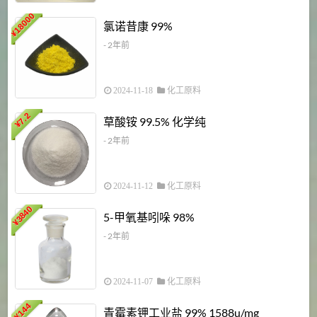
18000
1
氯诺昔康 99%
¥
- 2年前
2024-11-18
化工原料
7.2
草酸铵 99.5% 化学纯
¥
- 2年前
2024-11-12
化工原料
3840
5-甲氧基吲哚 98%
¥
- 2年前
2024-11-07
化工原料
6
144
青霉素钾工业盐 99% 1588u/mg
¥