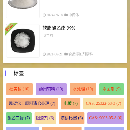
2024-09-18
中间体
43.2
3
软脂酸乙酯 99%
¥
¥
- 2年前
2021-06-21
食品添加剂原料
标签
福美钠
(10)
药用辅料
(10)
水处理
(10)
杀菌剂
(9)
现货化工原料清仓处理
(7)
电镀
(7)
CAS: 25322-68-3
(7)
聚乙二醇
(7)
阻燃剂
(6)
演讲比赛
(6)
CAS: 9003-05-8
(6)