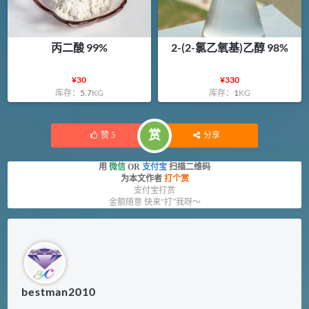
丙二酸 99%
2-(2-氯乙氧基)乙醇 98%
¥
30
¥
330
库存：
5.7
KG
库存：
1
KG
赏
赞
5
分享
用
微信
OR
支付宝
扫描二维码
为本文作者
打个赏
支付宝打赏
金额随意 快来“打”我呀～
bestman2010