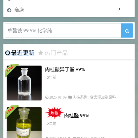
商店
草酸铵 99.5% 化学纯
最近更新
热门产品
198
肉桂酸异丁酯 99%
¥
- 2年前
2025-01-09
肉桂系列
|
食品添加剂原料
34.8
2
¥
肉桂醛 99%
- 2年前