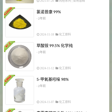
2021-07-20
肉桂系列
|
食用香精
18000
1
氯诺昔康 99%
¥
- 2年前
2024-11-18
化工原料
7.2
草酸铵 99.5% 化学纯
¥
- 2年前
2024-11-12
化工原料
3840
5-甲氧基吲哚 98%
¥
- 2年前
2024-11-07
化工原料
6
144