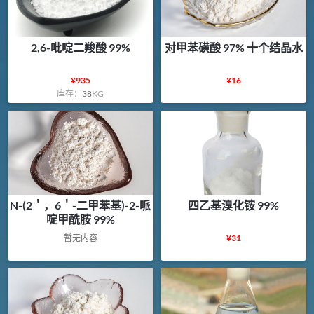
2,6-吡啶二羧酸 99%
对甲苯磺酸 97% 十个结晶水
¥
935
¥
16
库存：
38
KG
N-(2＇，6＇-二甲苯基)-2-哌
四乙基溴化铵 99%
啶甲酰胺 99%
暂无内容
¥
31