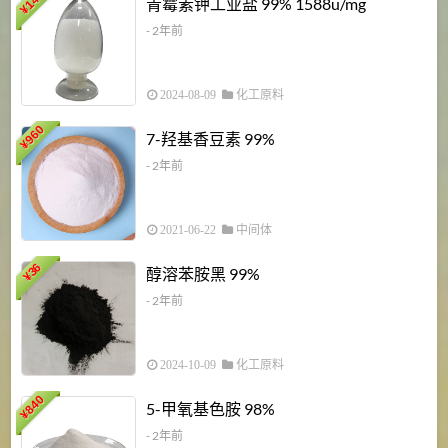
青霉素钾工业盐 99% 1588u/mg
¥
¥
- 2年前
2024-08-09
化工原料
960
7-羟基香豆素 99%
¥
- 2年前
2021-06-22
中间体
1
36
醇溶苯胺黑 99%
¥
¥
- 2年前
2024-10-09
化工原料
840
4
5-甲氧基色胺 98%
¥
- 2年前