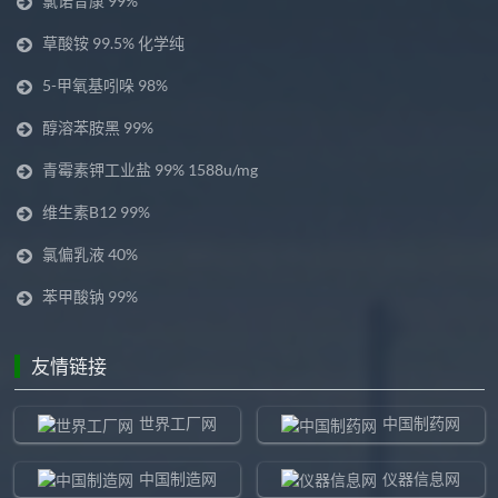
氯诺昔康 99%
草酸铵 99.5% 化学纯
5-甲氧基吲哚 98%
醇溶苯胺黑 99%
青霉素钾工业盐 99% 1588u/mg
维生素B12 99%
氯偏乳液 40%
苯甲酸钠 99%
友情链接
世界工厂网
中国制药网
中国制造网
仪器信息网