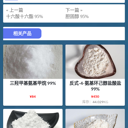
« 上一篇
下一篇 »
十六酸十六酯 95%
胆固醇 95%
相关产品
三羟甲基氨基甲烷 99%
反式-4-氨基环己醇盐酸盐
99%
¥
84
¥
450
库存：
44.029
KG