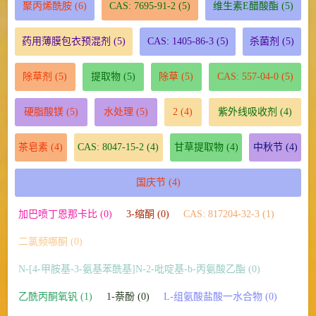
聚丙烯酰胺
(6)
CAS: 7695-91-2
(5)
维生素E醋酸酯
(5)
药用薄膜包衣预混剂
(5)
CAS: 1405-86-3
(5)
杀菌剂
(5)
除草剂
(5)
提取物
(5)
除草
(5)
CAS: 557-04-0
(5)
硬脂酸镁
(5)
水处理
(5)
2
(4)
紫外线吸收剂
(4)
茶皂素
(4)
CAS: 8047-15-2
(4)
甘草提取物
(4)
中秋节
(4)
国庆节
(4)
加巴喷丁恩那卡比 (0)
3-缩酮 (0)
CAS: 817204-32-3 (1)
二氯频哪酮 (0)
N-[4-甲胺基-3-氨基苯酰基]N-2-吡啶基-b-丙氨酸乙酯 (0)
乙酰丙酮氧钒 (1)
1-萘酚 (0)
L-组氨酸盐酸一水合物 (0)