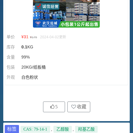
单价
¥
31
2024-04-02更新
¥
175
库存
0.1
KG
含量
99%
包装
20KG/纸板桶
外观
白色粉状
5
收藏
标签
CAS: 79-14-1
,
乙醇酸
,
羟基乙酸