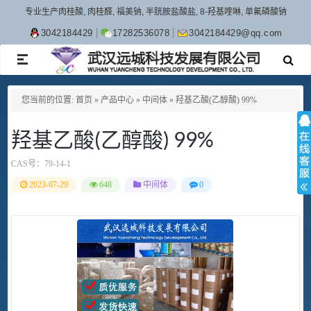
专业生产肉桂酸, 肉桂醛, 福美钠, 半胱胺盐酸盐, 8-羟基喹啉, 单氟磷酸钠
3042184429
17282536078
3042184429@qq.com
TOGGLE
NAVIGATION
您当前的位置:
首页
»
产品中心
»
中间体
»
羟基乙酸(乙醇酸) 99%
羟基乙酸(乙醇酸) 99%
CAS号：
79-14-1
2023-07-29
648
中间体
0