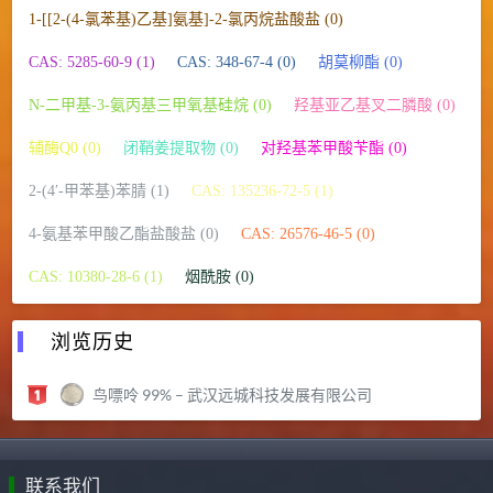
1-[[2-(4-氯苯基)乙基]氨基]-2-氯丙烷盐酸盐 (0)
CAS: 5285-60-9 (1)
CAS: 348-67-4 (0)
胡莫柳酯 (0)
N-二甲基-3-氨丙基三甲氧基硅烷 (0)
羟基亚乙基叉二膦酸 (0)
辅酶Q0 (0)
闭鞘姜提取物 (0)
对羟基苯甲酸苄酯 (0)
2-(4′-甲苯基)苯腈 (1)
CAS: 135236-72-5 (1)
4-氨基苯甲酸乙酯盐酸盐 (0)
CAS: 26576-46-5 (0)
CAS: 10380-28-6 (1)
烟酰胺 (0)
浏览历史
鸟嘌呤 99% – 武汉远城科技发展有限公司
联系我们