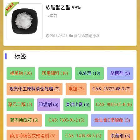
43.2
3
软脂酸乙酯 99%
¥
¥
- 2年前
2021-06-21
食品添加剂原料
标签
福美钠
(10)
药用辅料
(10)
水处理
(10)
杀菌剂
(9)
现货化工原料清仓处理
(7)
电镀
(7)
CAS: 25322-68-3
(7)
聚乙二醇
(7)
阻燃剂
(6)
演讲比赛
(6)
CAS: 9003-05-8
(6)
聚丙烯酰胺
(6)
CAS: 7695-91-2
(5)
维生素E醋酸酯
(5)
药用薄膜包衣预混剂
(5)
CAS: 1405-86-3
(5)
杀菌剂
(5)