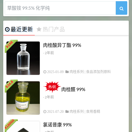
草酸铵 99.5% 化学纯
最近更新
热门产品
198
肉桂酸异丁酯 99%
¥
- 2年前
2025-01-09
肉桂系列
|
食品添加剂原料
34.8
2
¥
肉桂醛 99%
- 2年前
2021-07-20
肉桂系列
|
食用香精
18000
1
氯诺昔康 99%
¥