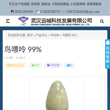
专业生产肉桂酸, 肉桂醛, 福美钠, 半胱胺盐酸盐, 8-羟基喹啉, 单氟磷酸钠
3042184429
17282536078
3042184429@qq.com
TOGGLE
NAVIGATION
您当前的位置:
首页
»
产品中心
»
中间体
»
鸟嘌呤 99%
鸟嘌呤 99%
CAS号：
73-40-5
2023-11-25
657
中间体
0