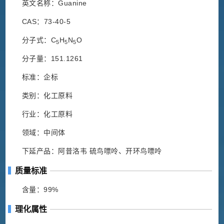
英文名称：Guanine
CAS：73-40-5
分子式：C
H
N
O
5
5
5
分子量：151.1261
标准：企标
类别：化工原料
行业：化工原料
领域：中间体
下延产品：阿昔洛韦 硫鸟嘌呤、开环鸟嘌呤
质量标准
含量：99%
理化属性