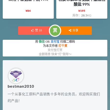
酸盐 99%
¥
84
¥
195
库存：
28.5
KG
赏
赞
10
分享
用
微信
OR
支付宝
扫描二维码
为本文作者
打个赏
支付宝打赏
金额随意 快来“打”我呀～
bestman2010
一个从事化工原料产品销售十多年的业务员，欢迎购买我们
的产品！