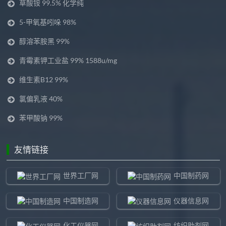
草酸铵 99.5% 化学纯
5-甲氧基吲哚 98%
醇溶苯胺黑 99%
青霉素钾工业盐 99% 1588u/mg
维生素B12 99%
氯偏乳液 40%
苯甲酸钠 99%
友情链接
世界工厂网
中国制药网
中国制造网
仪器信息网
化工仪器网
纺织助剂网