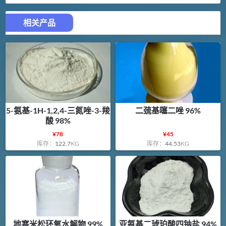
相关产品
5-氨基-1H-1,2,4-三氮唑-3-羧
二巯基噻二唑 96%
酸 98%
¥
78
¥
45
库存：
122.7
KG
库存：
44.53
KG
地塞米松环氧水解物 99%
亚氨基二琥珀酸四钠盐 94%