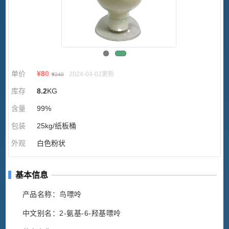
单价
¥
80
2024-04-02更新
¥
240
库存
8.2
KG
含量
99%
包装
25kg/纸板桶
外观
白色粉状
基本信息
产品名称：鸟嘌呤
中文别名：2-氨基-6-羟基嘌呤