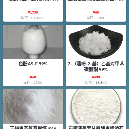
¥
1750
¥
60
库存：
0.649
KG
库存：
18
KG
色酚AS-E 99%
2-（噻吩-2-基）乙基对甲苯
磺酸酯 99%
¥
60
¥
400
库存：
15
KG
库存：
13.8
KG
三羟甲基氨基甲烷 99%
右旋邻氯苯甘氨酸甲酯酒石