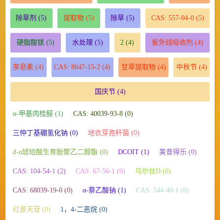
除草剂
(5)
提取物
(5)
除草
(5)
CAS: 557-04-0
(5)
硬脂酸镁
(5)
水处理
(5)
2
(4)
紫外线吸收剂
(4)
茶皂素
(4)
CAS: 8047-15-2
(4)
甘草提取物
(4)
中秋节
(4)
国庆节
(4)
α-甲基肉桂醛 (1)
CAS: 40039-93-8 (0)
三仲丁基硼氢化钠 (0)
地衣芽孢杆菌 (0)
d-α琥珀酸生育酚聚乙二醇酯 (0)
DCOIT (1)
美昔得乐 (0)
CAS: 104-54-1 (2)
CAS: 67-56-1 (0)
乌尔丝D (0)
CAS: 68039-19-0 (0)
α-萘乙酸钠 (1)
CAS: 544-40-1 (0)
红景天苷 (0)
1，4-二恶烷 (0)