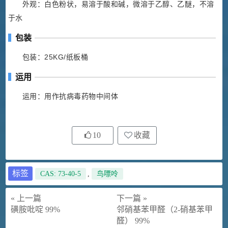
外观：白色粉状，易溶于酸和碱，微溶于乙醇、乙醚，不溶
于水
包装
包装：25KG/纸板桶
运用
运用：用作抗病毒药物中间体
10
收藏
标签
CAS: 73-40-5
,
鸟嘌呤
« 上一篇
下一篇 »
磺胺吡啶 99%
邻硝基苯甲醛（2-硝基苯甲
醛） 99%