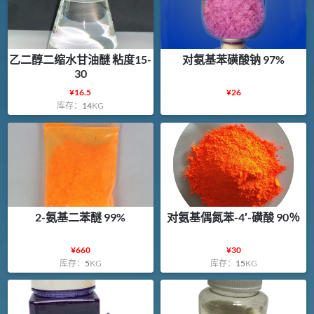
乙二醇二缩水甘油醚 粘度15-
对氨基苯磺酸钠 97%
30
¥
16.5
¥
26
库存：
14
KG
2-氨基二苯醚 99%
对氨基偶氮苯-4′-磺酸 90％
¥
660
¥
30
库存：
5
KG
库存：
15
KG