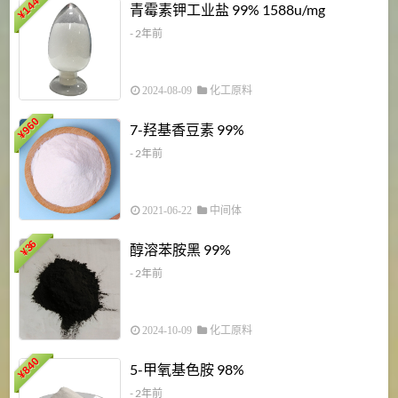
6
144
青霉素钾工业盐 99% 1588u/mg
¥
¥
- 2年前
2024-08-09
化工原料
960
7-羟基香豆素 99%
¥
- 2年前
2021-06-22
中间体
1
36
醇溶苯胺黑 99%
¥
¥
- 2年前
2024-10-09
化工原料
840
4
5-甲氧基色胺 98%
¥
- 2年前