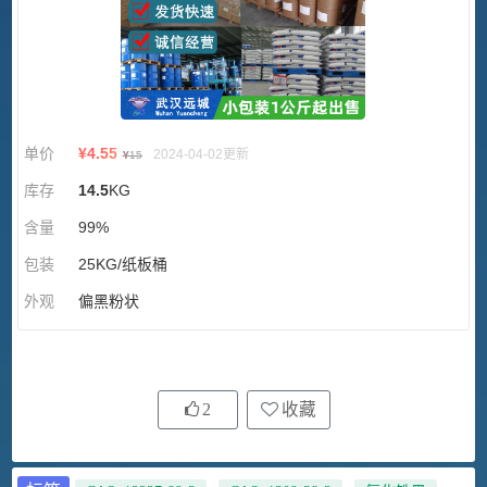
单价
¥
4.55
2024-04-02更新
¥
15
库存
14.5
KG
含量
99%
包装
25KG/纸板桶
外观
偏黑粉状
2
收藏