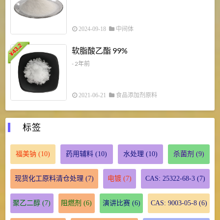
2024-09-18
中间体
43.2
3
软脂酸乙酯 99%
¥
¥
- 2年前
2021-06-21
食品添加剂原料
标签
福美钠
(10)
药用辅料
(10)
水处理
(10)
杀菌剂
(9)
现货化工原料清仓处理
(7)
电镀
(7)
CAS: 25322-68-3
(7)
聚乙二醇
(7)
阻燃剂
(6)
演讲比赛
(6)
CAS: 9003-05-8
(6)