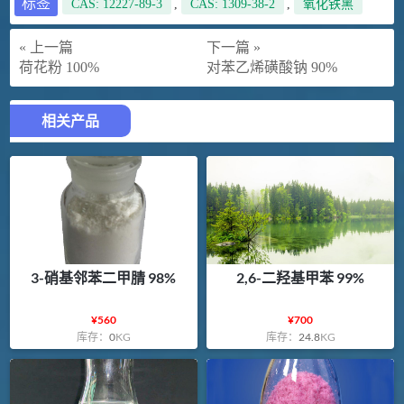
标签
CAS: 12227-89-3
,
CAS: 1309-38-2
,
氧化铁黑
« 上一篇
下一篇 »
荷花粉 100%
对苯乙烯磺酸钠 90%
相关产品
3-硝基邻苯二甲腈 98%
2,6-二羟基甲苯 99%
¥
560
¥
700
库存：
0
KG
库存：
24.8
KG