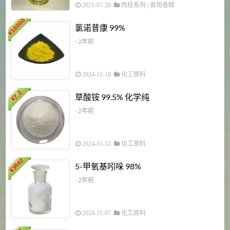
2021-07-20
肉桂系列
|
食用香精
18000
1
氯诺昔康 99%
¥
- 2年前
2024-11-18
化工原料
7.2
草酸铵 99.5% 化学纯
¥
- 2年前
2024-11-12
化工原料
3840
5-甲氧基吲哚 98%
¥
- 2年前
2024-11-07
化工原料