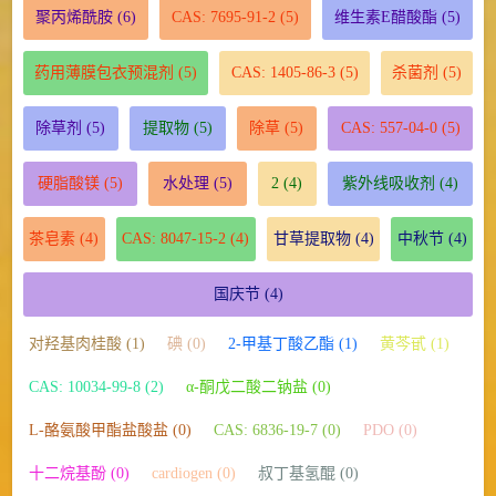
聚丙烯酰胺
(6)
CAS: 7695-91-2
(5)
维生素E醋酸酯
(5)
药用薄膜包衣预混剂
(5)
CAS: 1405-86-3
(5)
杀菌剂
(5)
除草剂
(5)
提取物
(5)
除草
(5)
CAS: 557-04-0
(5)
硬脂酸镁
(5)
水处理
(5)
2
(4)
紫外线吸收剂
(4)
茶皂素
(4)
CAS: 8047-15-2
(4)
甘草提取物
(4)
中秋节
(4)
国庆节
(4)
对羟基肉桂酸 (1)
碘 (0)
2-甲基丁酸乙酯 (1)
黄芩甙 (1)
CAS: 10034-99-8 (2)
α-酮戊二酸二钠盐 (0)
L-酪氨酸甲酯盐酸盐 (0)
CAS: 6836-19-7 (0)
PDO (0)
十二烷基酚 (0)
cardiogen (0)
叔丁基氢醌 (0)