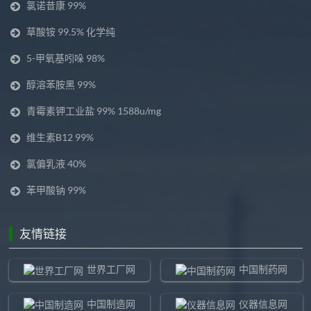
氯诺昔康 99%
草酸铵 99.5% 化学纯
5-甲氧基吲哚 98%
醇溶苯胺黑 99%
青霉素钾工业盐 99% 1588u/mg
维生素B12 99%
氯偏乳液 40%
苯甲酸钠 99%
友情链接
世界工厂网
中国制药网
中国制造网
仪器信息网