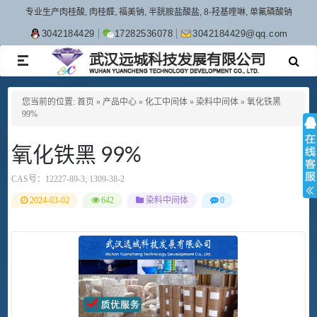
专业生产肉桂酸, 肉桂醛, 福美钠, 半胱胺盐酸盐, 8-羟基喹啉, 单氟磷酸钠
3042184429
17282536078
3042184429@qq.com
TOGGLE
NAVIGATION
您当前的位置:
首页
»
产品中心
»
化工中间体
»
染料中间体
»
氧化铁黑
99%
氧化铁黑 99%
CAS号：
12227-89-3; 1309-38-2
2024-03-02
642
染料中间体
0