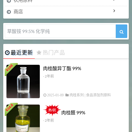
商店
5-甲氧基吲哚 98%
最近更新
热门产品
198
肉桂酸异丁酯 99%
¥
- 2年前
2025-01-09
肉桂系列
|
食品添加剂原料
34.8
2
¥
肉桂醛 99%
- 2年前