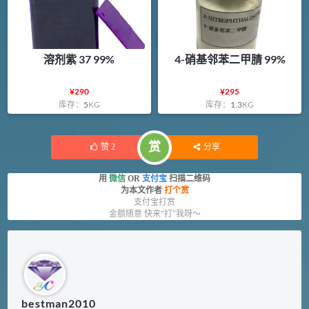
溶剂紫 37 99%
4-硝基邻苯二甲腈 99%
¥
290
¥
295
库存：
5
KG
库存：
1.3
KG
赏
赞
2
分享
用
微信
OR
支付宝
扫描二维码
为本文作者
打个赏
支付宝打赏
金额随意 快来“打”我呀～
bestman2010