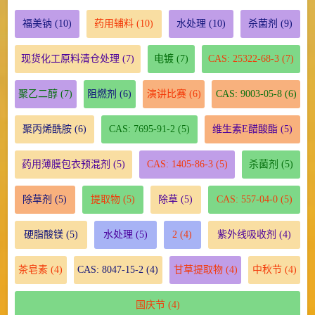
福美钠
(10)
药用辅料
(10)
水处理
(10)
杀菌剂
(9)
现货化工原料清仓处理
(7)
电镀
(7)
CAS: 25322-68-3
(7)
聚乙二醇
(7)
阻燃剂
(6)
演讲比赛
(6)
CAS: 9003-05-8
(6)
聚丙烯酰胺
(6)
CAS: 7695-91-2
(5)
维生素E醋酸酯
(5)
药用薄膜包衣预混剂
(5)
CAS: 1405-86-3
(5)
杀菌剂
(5)
除草剂
(5)
提取物
(5)
除草
(5)
CAS: 557-04-0
(5)
硬脂酸镁
(5)
水处理
(5)
2
(4)
紫外线吸收剂
(4)
茶皂素
(4)
CAS: 8047-15-2
(4)
甘草提取物
(4)
中秋节
(4)
国庆节
(4)