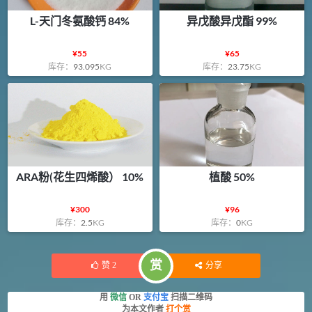
L-天门冬氨酸钙 84%
异戊酸异戊酯 99%
¥
55
¥
65
库存：
93.095
KG
库存：
23.75
KG
ARA粉(花生四烯酸） 10%
植酸 50%
¥
300
¥
96
库存：
2.5
KG
库存：
0
KG
赏
赞
2
分享
用
微信
OR
支付宝
扫描二维码
为本文作者
打个赏