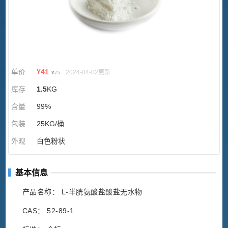
单价
¥
41
2024-04-02更新
¥
75
库存
1.5
KG
含量
99%
包装
25KG/桶
外观
白色粉状
基本信息
产品名称： L-半胱氨酸盐酸盐无水物
CAS： 52-89-1