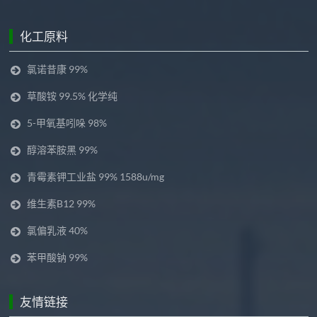
化工原料
氯诺昔康 99%
草酸铵 99.5% 化学纯
5-甲氧基吲哚 98%
醇溶苯胺黑 99%
青霉素钾工业盐 99% 1588u/mg
维生素B12 99%
氯偏乳液 40%
苯甲酸钠 99%
友情链接