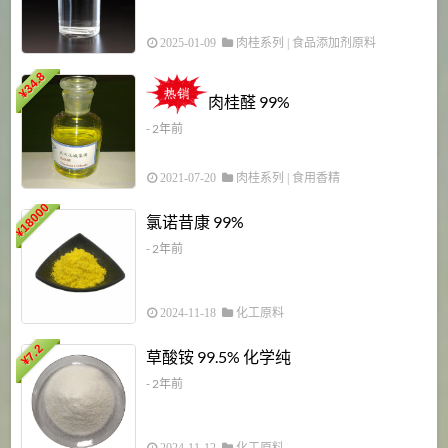
2025-01-09
肉桂系列
|
食品添加剂原料
34.8
2
¥
肉桂醛 99%
- 2年前
2021-07-20
肉桂系列
|
食用香精
18000
1
氯诺昔康 99%
¥
- 2年前
2024-11-18
化工原料
7.2
草酸铵 99.5% 化学纯
¥
- 2年前