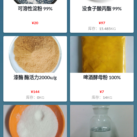
可溶性淀粉 99%
没食子酸丙酯 99%
¥
20
¥
97
库存：
15.485
KG
漆酶 酶活力2000u/g
啤酒酵母粉 100%
¥
144
¥
7
库存：
0
KG
库存：
14
KG