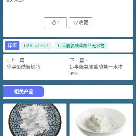
2
收藏
标签
CAS: 52-89-1
,
L-半胱氨酸盐酸盐无水物
« 上一篇
下一篇 »
醇溶聚酰胺树脂
L-半胱氨酸盐酸盐一水物
99%
相关产品