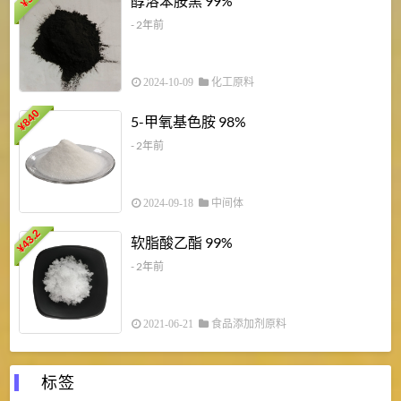
醇溶苯胺黑 99%
¥
¥
- 2年前
2024-10-09
化工原料
840
4
5-甲氧基色胺 98%
¥
- 2年前
2024-09-18
中间体
43.2
3
软脂酸乙酯 99%
¥
¥
- 2年前
2021-06-21
食品添加剂原料
标签