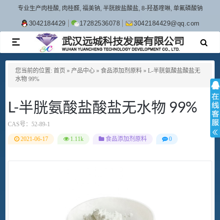
专业生产肉桂酸, 肉桂醛, 福美钠, 半胱胺盐酸盐, 8-羟基喹啉, 单氟磷酸钠
3042184429
17282536078
3042184429@qq.com
TOGGLE
NAVIGATION
您当前的位置:
首页
»
产品中心
»
食品添加剂原料
»
L-半胱氨酸盐酸盐无
水物 99%
L-半胱氨酸盐酸盐无水物 99%
CAS号：
52-89-1
2021-06-17
1.11k
食品添加剂原料
0