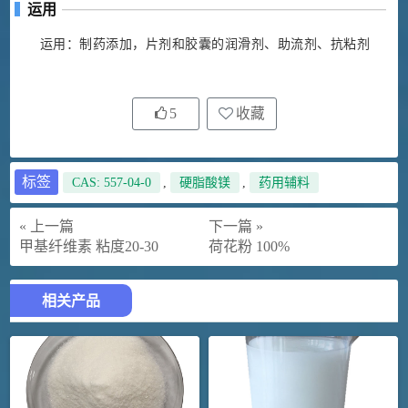
运用
运用：制药添加，片剂和胶囊的润滑剂、助流剂、抗粘剂
5
收藏
标签
CAS: 557-04-0
,
硬脂酸镁
,
药用辅料
« 上一篇
下一篇 »
甲基纤维素 粘度20-30
荷花粉 100%
相关产品