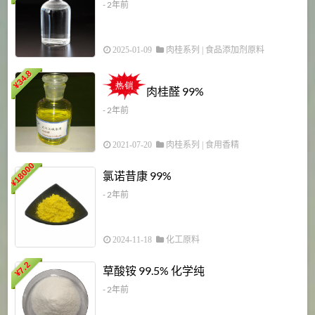
- 2年前
2025-01-09
肉桂系列
|
食品添加剂原料
34.8
2
¥
肉桂醛 99%
- 2年前
2021-07-20
肉桂系列
|
食用香精
18000
1
氯诺昔康 99%
¥
- 2年前
2024-11-18
化工原料
7.2
草酸铵 99.5% 化学纯
¥
- 2年前