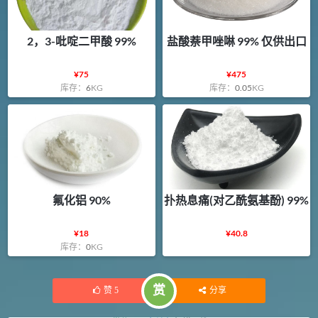
2，3-吡啶二甲酸 99%
盐酸萘甲唑啉 99% 仅供出口
¥
75
¥
475
库存：
6
KG
库存：
0.05
KG
氟化铝 90%
扑热息痛(对乙酰氨基酚) 99%
¥
18
¥
40.8
库存：
0
KG
赏
赞
5
分享