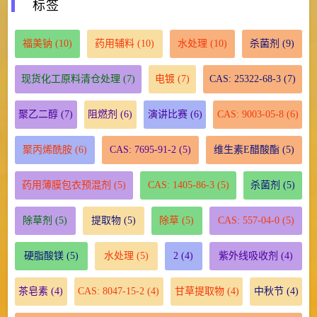
标签
福美钠
(10)
药用辅料
(10)
水处理
(10)
杀菌剂
(9)
现货化工原料清仓处理
(7)
电镀
(7)
CAS: 25322-68-3
(7)
聚乙二醇
(7)
阻燃剂
(6)
演讲比赛
(6)
CAS: 9003-05-8
(6)
聚丙烯酰胺
(6)
CAS: 7695-91-2
(5)
维生素E醋酸酯
(5)
药用薄膜包衣预混剂
(5)
CAS: 1405-86-3
(5)
杀菌剂
(5)
除草剂
(5)
提取物
(5)
除草
(5)
CAS: 557-04-0
(5)
硬脂酸镁
(5)
水处理
(5)
2
(4)
紫外线吸收剂
(4)
茶皂素
(4)
CAS: 8047-15-2
(4)
甘草提取物
(4)
中秋节
(4)