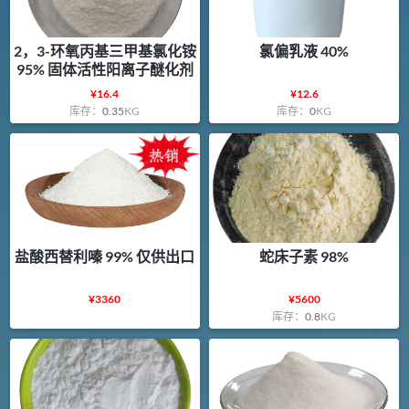
2，3-环氧丙基三甲基氯化铵
氯偏乳液 40%
95% 固体活性阳离子醚化剂
¥
16.4
¥
12.6
库存：
0.35
KG
库存：
0
KG
盐酸西替利嗪 99% 仅供出口
蛇床子素 98%
¥
3360
¥
5600
库存：
0.8
KG