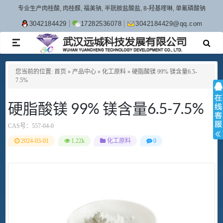
专业生产肉桂酸, 肉桂醛, 福美钠, 半胱胺盐酸盐, 8-羟基喹啉, 单氟磷酸钠
3042184429
17282536078
3042184429@qq.com
TOGGLE
NAVIGATION
您当前的位置:
首页
»
产品中心
»
化工原料
»
硬脂酸镁 99% 镁含量6.5-
7.5%
硬脂酸镁 99% 镁含量6.5-7.5%
CAS号：
557-04-0
2024-03-01
1.22k
化工原料
0