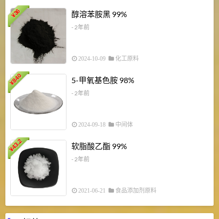
1
36
醇溶苯胺黑 99%
¥
¥
- 2年前
2024-10-09
化工原料
840
4
5-甲氧基色胺 98%
¥
- 2年前
2024-09-18
中间体
43.2
3
软脂酸乙酯 99%
¥
¥
- 2年前
2021-06-21
食品添加剂原料