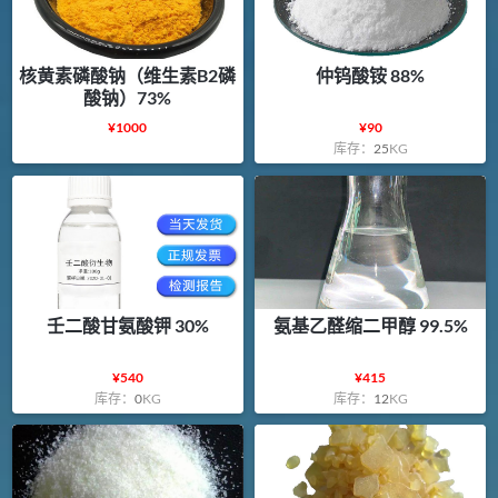
核黄素磷酸钠（维生素B2磷
仲钨酸铵 88%
酸钠）73%
¥
1000
¥
90
库存：
25
KG
壬二酸甘氨酸钾 30%
氨基乙醛缩二甲醇 99.5%
¥
540
¥
415
库存：
0
KG
库存：
12
KG