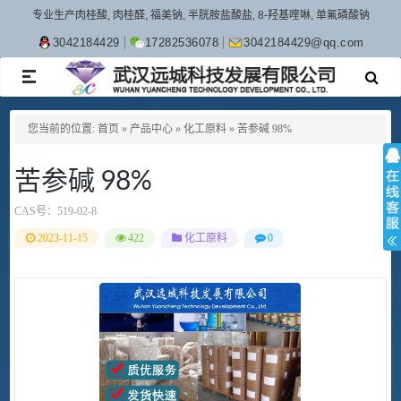
专业生产肉桂酸, 肉桂醛, 福美钠, 半胱胺盐酸盐, 8-羟基喹啉, 单氟磷酸钠
3042184429
17282536078
3042184429@qq.com
TOGGLE
NAVIGATION
您当前的位置:
首页
»
产品中心
»
化工原料
»
苦参碱 98%
苦参碱 98%
CAS号：
519-02-8
2023-11-15
422
化工原料
0