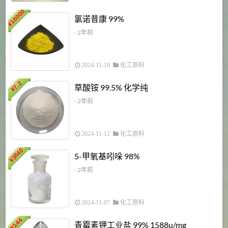
18000
1
氯诺昔康 99%
¥
- 2年前
2024-11-18
化工原料
7.2
草酸铵 99.5% 化学纯
¥
- 2年前
2024-11-12
化工原料
3840
5-甲氧基吲哚 98%
¥
- 2年前
2024-11-07
化工原料
6
144
青霉素钾工业盐 99% 1588u/mg
¥