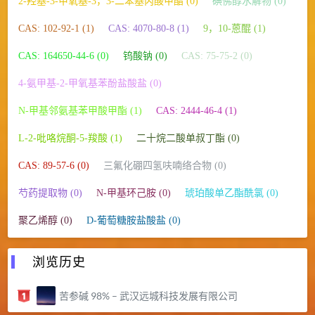
2-羟基-3-甲氧基-3，3-二苯基丙酸甲酯 (0)
碘佛醇水解物 (0)
CAS: 102-92-1 (1)
CAS: 4070-80-8 (1)
9，10-蒽醌 (1)
CAS: 164650-44-6 (0)
钨酸钠 (0)
CAS: 75-75-2 (0)
4-氨甲基-2-甲氧基苯酚盐酸盐 (0)
N-甲基邻氨基苯甲酸甲酯 (1)
CAS: 2444-46-4 (1)
L-2-吡咯烷酮-5-羧酸 (1)
二十烷二酸单叔丁酯 (0)
CAS: 89-57-6 (0)
三氟化硼四氢呋喃络合物 (0)
芍药提取物 (0)
N-甲基环己胺 (0)
琥珀酸单乙酯酰氯 (0)
聚乙烯醇 (0)
D-葡萄糖胺盐酸盐 (0)
浏览历史
苦参碱 98% – 武汉远城科技发展有限公司