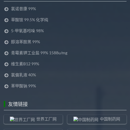
氯诺昔康 99%
草酸铵 99.5% 化学纯
5-甲氧基吲哚 98%
醇溶苯胺黑 99%
青霉素钾工业盐 99% 1588u/mg
维生素B12 99%
氯偏乳液 40%
苯甲酸钠 99%
友情链接
世界工厂网
中国制药网