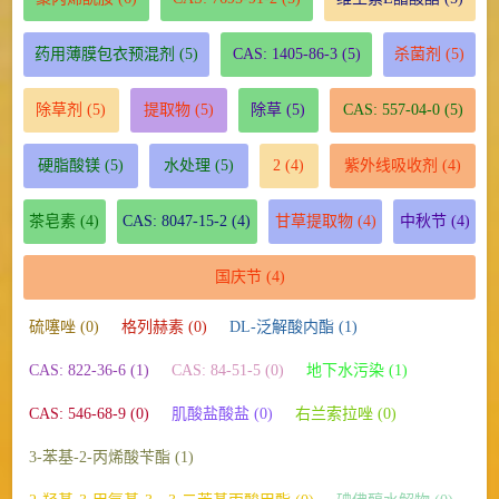
药用薄膜包衣预混剂
(5)
CAS: 1405-86-3
(5)
杀菌剂
(5)
除草剂
(5)
提取物
(5)
除草
(5)
CAS: 557-04-0
(5)
硬脂酸镁
(5)
水处理
(5)
2
(4)
紫外线吸收剂
(4)
茶皂素
(4)
CAS: 8047-15-2
(4)
甘草提取物
(4)
中秋节
(4)
国庆节
(4)
硫噻唑 (0)
格列赫素 (0)
DL-泛解酸内酯 (1)
CAS: 822-36-6 (1)
CAS: 84-51-5 (0)
地下水污染 (1)
CAS: 546-68-9 (0)
肌酸盐酸盐 (0)
右兰索拉唑 (0)
3-苯基-2-丙烯酸苄酯 (1)