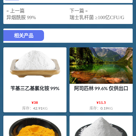
« 上一篇
下一篇 »
异烟酰胺 99%
瑞士乳杆菌 ≥100亿CFU/G
相关产品
苄基三乙基氯化铵 99%
阿司匹林 99.6% 仅供出口
¥
38
¥
11.5
库存：
42.91
KG
库存：
0.19
KG