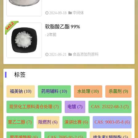
2024-09-18
中间体
43.2
3
软脂酸乙酯 99%
¥
¥
- 2年前
2021-06-21
食品添加剂原料
标签
福美钠
(10)
药用辅料
(10)
水处理
(10)
杀菌剂
(9)
现货化工原料清仓处理
(7)
电镀
(7)
CAS: 25322-68-3
(7)
聚乙二醇
(7)
阻燃剂
(6)
演讲比赛
(6)
CAS: 9003-05-8
(6)
聚丙烯酰胺
(6)
CAS: 7695-91-2
(5)
维生素E醋酸酯
(5)