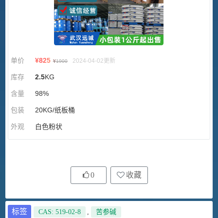
单价
¥
825
2024-04-02更新
¥
1900
库存
2.5
KG
含量
98%
包装
20KG/纸板桶
外观
白色粉状
0
收藏
标签
CAS: 519-02-8
,
苦参碱