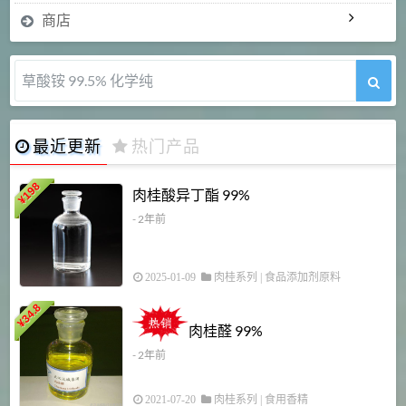
商店
草酸铵 99.5% 化学纯
最近更新
热门产品
198
肉桂酸异丁酯 99%
¥
- 2年前
2025-01-09
肉桂系列
|
食品添加剂原料
34.8
2
¥
肉桂醛 99%
- 2年前
2021-07-20
肉桂系列
|
食用香精