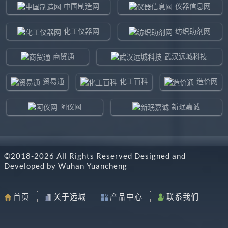
中国制造网
仪器信息网
化工仪器网
纺织助剂网
商贸通
武汉远城科技
贸易通
化工百科
造价网
阿仪网
新珉嘉诚
环球贸易网
960化工网
©2018-
2026
All Rights Reserved Designed and
东北制造网
药智通
Developed by
Wuhan Yuancheng
搜了网
八方资源网
首页
关于远城
产品中心
联系我们
马可波罗网
阿仪网远城科技