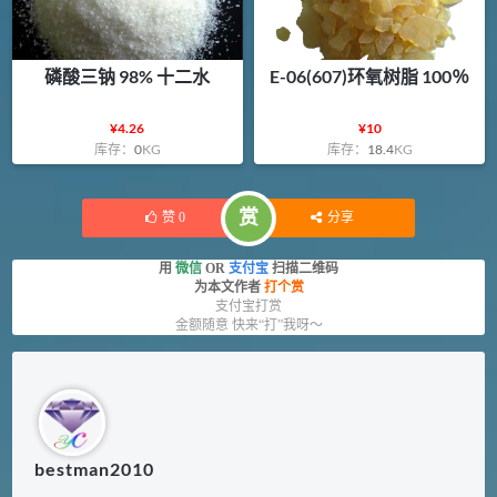
磷酸三钠 98% 十二水
E-06(607)环氧树脂 100％
¥
4.26
¥
10
库存：
0
KG
库存：
18.4
KG
赏
赞
0
分享
用
微信
OR
支付宝
扫描二维码
为本文作者
打个赏
支付宝打赏
金额随意 快来“打”我呀～
bestman2010