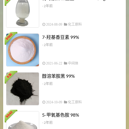
¥
- 2年前
2024-08-09
化工原料
960
7-羟基香豆素 99%
¥
- 2年前
2021-06-22
中间体
1
36
醇溶苯胺黑 99%
¥
¥
- 2年前
2024-10-09
化工原料
840
4
5-甲氧基色胺 98%
¥
- 2年前