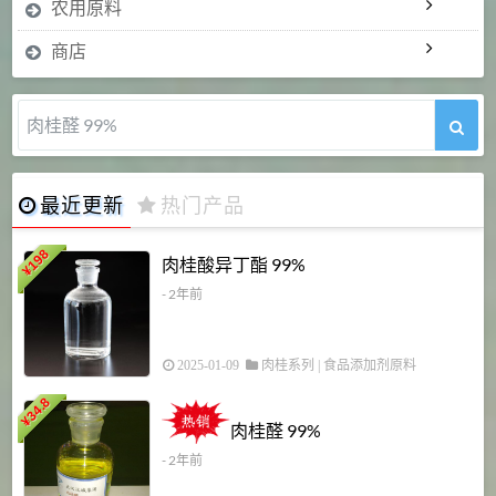
农用原料
商店
肉桂醛 99%
最近更新
热门产品
198
肉桂酸异丁酯 99%
¥
- 2年前
2025-01-09
肉桂系列
|
食品添加剂原料
34.8
2
¥
肉桂醛 99%
- 2年前