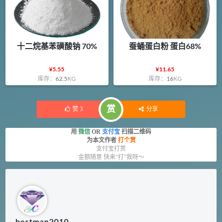
十二烷基苯磺酸钠 70%
蚕蛹蛋白粉 蛋白68%
¥
5.55
¥
11.65
库存：
62.5
KG
库存：
16
KG
赏
赞
3
分享
用
微信
OR
支付宝
扫描二维码
为本文作者
打个赏
支付宝打赏
金额随意 快来“打”我呀～
bestman2010