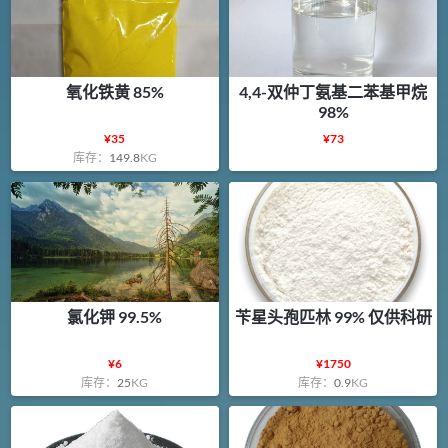
氧化铁黄 85%
4,4-双仲丁氨基二苯基甲烷
98%
¥
35
¥
73
库存：
149.8
KG
氯化钾 99.5%
苄星头孢匹林 99% 仅供科研
¥
6
¥
1750
库存：
25
KG
库存：
0.9
KG