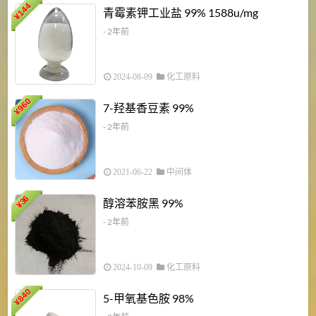
6
144
青霉素钾工业盐 99% 1588u/mg
¥
¥
- 2年前
2024-08-09
化工原料
960
7-羟基香豆素 99%
¥
- 2年前
2021-06-22
中间体
1
36
醇溶苯胺黑 99%
¥
¥
- 2年前
2024-10-09
化工原料
840
4
5-甲氧基色胺 98%
¥