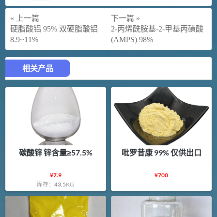
« 上一篇
下一篇 »
硬脂酸铝 95% 双硬脂酸铝
2-丙烯酰胺基-2-甲基丙磺酸
8.9~11%
(AMPS) 98%
相关产品
碳酸锌 锌含量≥57.5%
吡罗昔康 99% 仅供出口
¥
7.9
¥
700
库存：
43.5
KG