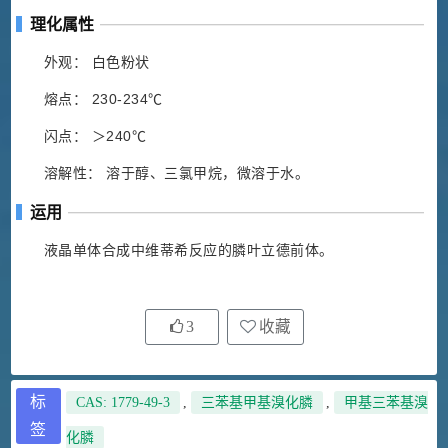
理化属性
外观： 白色粉状
熔点： 230-234℃
闪点： ＞240℃
溶解性： 溶于醇、三氯甲烷，微溶于水。
运用
液晶单体合成中维蒂希反应的膦叶立德前体。
3
收藏
标
CAS: 1779-49-3
,
三苯基甲基溴化膦
,
甲基三苯基溴
签
化膦