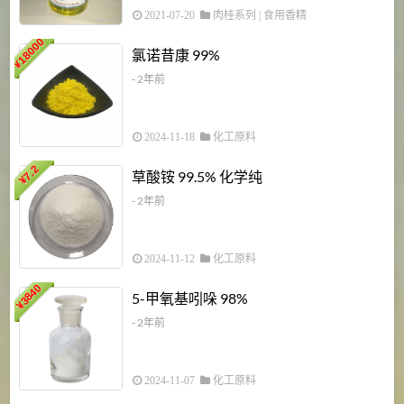
2021-07-20
肉桂系列
|
食用香精
18000
1
氯诺昔康 99%
¥
- 2年前
2024-11-18
化工原料
7.2
草酸铵 99.5% 化学纯
¥
- 2年前
2024-11-12
化工原料
3840
5-甲氧基吲哚 98%
¥
- 2年前
2024-11-07
化工原料