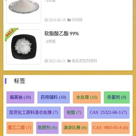
- 2年前
2024-09-18
中间体
43.2
3
软脂酸乙酯 99%
¥
¥
- 2年前
2021-06-21
食品添加剂原料
标签
福美钠
(10)
药用辅料
(10)
水处理
(10)
杀菌剂
(9)
现货化工原料清仓处理
(7)
电镀
(7)
CAS: 25322-68-3
(7)
聚乙二醇
(7)
阻燃剂
(6)
演讲比赛
(6)
CAS: 9003-05-8
(6)