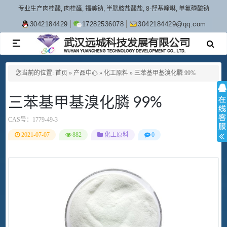
专业生产肉桂酸, 肉桂醛, 福美钠, 半胱胺盐酸盐, 8-羟基喹啉, 单氟磷酸钠
3042184429
17282536078
3042184429@qq.com
TOGGLE
NAVIGATION
您当前的位置:
首页
»
产品中心
»
化工原料
»
三苯基甲基溴化膦 99%
三苯基甲基溴化膦 99%
CAS号：
1779-49-3
2021-07-07
882
化工原料
0