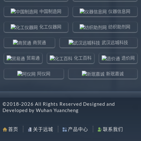
中国制造网
仪器信息网
化工仪器网
纺织助剂网
商贸通
武汉远城科技
贸易通
化工百科
造价网
阿仪网
新珉嘉诚
环球贸易网
960化工网
©2018-
2026
All Rights Reserved Designed and
东北制造网
药智通
Developed by
Wuhan Yuancheng
搜了网
八方资源网
首页
关于远城
产品中心
联系我们
马可波罗网
阿仪网远城科技