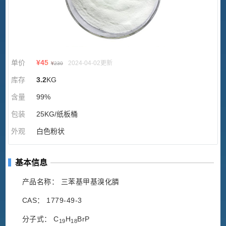
单价
¥
45
2024-04-02更新
¥
230
库存
3.2
KG
含量
99%
包装
25KG/纸板桶
外观
白色粉状
基本信息
产品名称： 三苯基甲基溴化膦
CAS： 1779-49-3
分子式： C
H
BrP
19
18