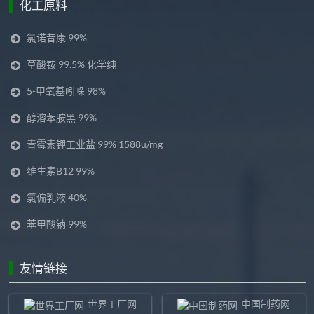
化工原料
氯诺昔康 99%
草酸铵 99.5% 化学纯
5-甲氧基吲哚 98%
醇溶苯胺黑 99%
青霉素钾工业盐 99% 1588u/mg
维生素B12 99%
氯偏乳液 40%
苯甲酸钠 99%
友情链接
世界工厂网
中国制药网