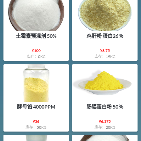
土霉素预混剂 50%
鸡肝粉 蛋白26％
¥
100
¥
8.75
库存：
0
KG
库存：
19
KG
酵母铬 4000PPM
肠膜蛋白粉 50％
¥
36
¥
6.375
库存：
50
KG
库存：
20
KG