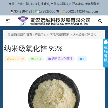
专业生产肉桂酸, 肉桂醛, 福美钠, 半胱胺盐酸盐, 8-羟基喹啉, 单氟磷酸钠
3042184429
17282536078
3042184429@qq.com
TOGGLE
NAVIGATION
您当前的位置:
首页
»
产品中心
»
饲料添加剂原料
»
纳米级氧化锌 95%
纳米级氧化锌 95%
2021-07-09
1.77k
饲料添加剂原料
1