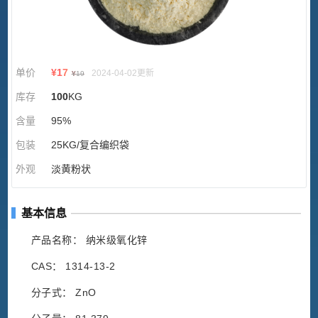
单价
¥
17
2024-04-02更新
¥
19
库存
100
KG
含量
95%
包装
25KG/复合编织袋
外观
淡黄粉状
基本信息
产品名称： 纳米级氧化锌
CAS： 1314-13-2
分子式： ZnO