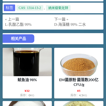
标签
CAS: 1314-13-2
,
纳米级氧化锌
« 上一篇
下一篇 »
L-乳酸乙酯 99%
D-海藻糖 99% 二水
相关产品
鱿鱼油 98%
EM菌原粉 菌落数200亿
CFU/g
¥
32
¥
5
库存：
0
KG
库存：
4.5
KG