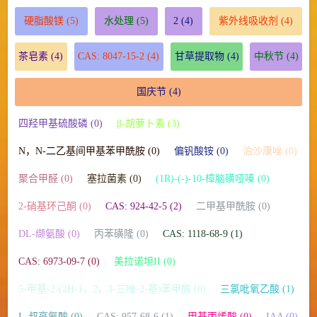
硬脂酸镁
(5)
水处理
(5)
2
(4)
紫外线吸收剂
(4)
茶皂素
(4)
CAS: 8047-15-2
(4)
甘草提取物
(4)
中秋节
(4)
国庆节
(4)
四羟甲基硫酸磷 (0)
β-胡萝卜素 (3)
N，N-二乙基间甲基苯甲酰胺 (0)
偏钒酸铵 (0)
泊沙康唑 (0)
聚合甲醛 (0)
塞拉菌素 (0)
(1R)-(-)-10-樟脑磺哑嗪 (0)
2-硝基环己酮 (0)
CAS: 924-42-5 (2)
二甲基甲酰胺 (0)
DL-缬氨酸 (0)
丙苯磺隆 (0)
CAS: 1118-68-9 (1)
CAS: 6973-09-7 (0)
美拉诺坦II (0)
5-甲基-2-(2H-1，2，3-三唑-2-基)苯甲酸 (0)
三氯吡氧乙酸 (1)
L-叔亮氨酸 (0)
CAS: 957-68-6 (1)
甲基丙烯酸 (0)
IAA (0)