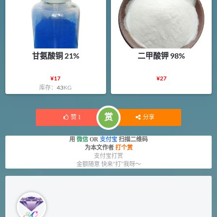
甘氨酸铜 21%
二甲酸钾 98%
¥
17
¥
27
库存：
43
KG
赏
赞
1
分享
用
微信
OR
支付宝
扫描二维码
为本文作者
打个赏
支付宝打赏
金额随意 快来“打”我呀～