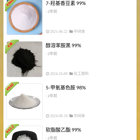
960
7-羟基香豆素 99%
¥
- 2年前
2021-06-22
中间体
1
36
醇溶苯胺黑 99%
¥
¥
- 2年前
2024-10-09
化工原料
840
4
5-甲氧基色胺 98%
¥
- 2年前
2024-09-18
中间体
43.2
3
软脂酸乙酯 99%
¥
¥
- 2年前