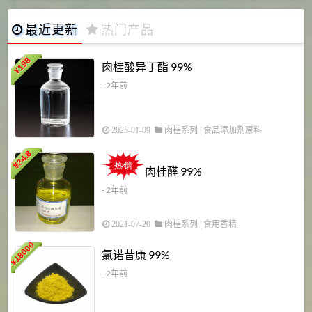
最近更新
热门产品
198
肉桂酸异丁酯 99%
¥
- 2年前
2025-01-09
肉桂系列
|
食品添加剂原料
34.8
2
¥
肉桂醛 99%
- 2年前
2021-07-20
肉桂系列
|
食用香精
18000
1
氯诺昔康 99%
¥
- 2年前