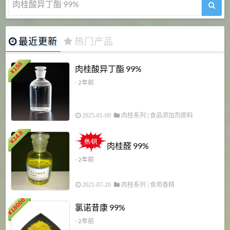
肉桂醛 99%
最近更新
热门产品
198
肉桂酸异丁酯 99%
¥
- 2年前
2025-01-09
肉桂系列
|
食品添加剂原料
34.8
2
¥
肉桂醛 99%
- 2年前
2021-07-20
肉桂系列
|
食用香精
18000
1
氯诺昔康 99%
¥
- 2年前