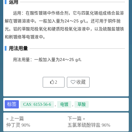
运用
运用：在酸性镀锡中作络合剂，它与四氯化锡组成络合盐溶
解在镀锡溶液中。一般加入量为24～25 g/L。还可用于铜件抛
光。铝的草酸阳极氧化和硬质阳极氧化溶液中，以及硫酸盐镀铁
和刷镀络等电镀液中。
用法用量
用法用量：一般加入量为24～25 g/L
2
收藏
标签
CAS: 6153-56-6
,
电镀
,
草酸
« 上一篇
下一篇 »
仲丁灵 90%
五氯苯硫酚锌盐 96%