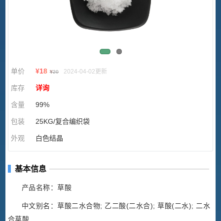
单价
¥
18
2024-04-02更新
¥
20
库存
详询
含量
99%
包装
25KG/复合编织袋
外观
白色结晶
基本信息
产品名称：草酸
中文别名：草酸二水合物; 乙二酸(二水合); 草酸(二水); 二水
合草酸