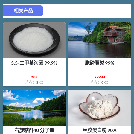
相关产品
5,5-二甲基海因 99.9%
胞磷胆碱 99%
¥
23
¥
2200
库存：
3
KG
库存：
0
KG
右旋糖酐40 分子量
丝胶蛋白粉 90%