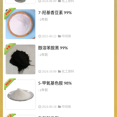
2024-08-09
化工原料
960
7-羟基香豆素 99%
¥
- 2年前
2021-06-22
中间体
1
36
醇溶苯胺黑 99%
¥
¥
- 2年前
2024-10-09
化工原料
840
4
5-甲氧基色胺 98%
¥
- 2年前
2024-09-18
中间体