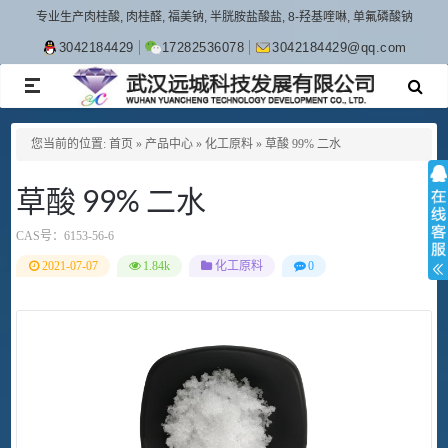
专业生产肉桂酸, 肉桂醛, 福美钠, 半胱胺盐酸盐, 8-羟基喹啉, 单氟磷酸钠
3042184429
17282536078
3042184429@qq.com
TOGGLE
NAVIGATION
您当前的位置:
首页
»
产品中心
»
化工原料
»
草酸 99% 二水
草酸 99% 二水
CAS号：
6153-56-6
2021-07-07
1.84k
化工原料
0