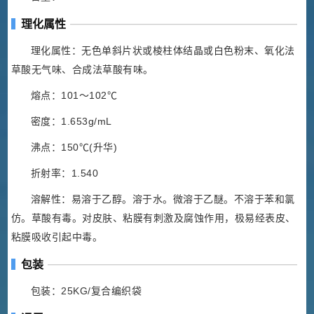
理化属性
理化属性：无色单斜片状或棱柱体结晶或白色粉末、氧化法
草酸无气味、合成法草酸有味。
熔点：101～102℃
密度：1.653g/mL
沸点：150℃(升华)
折射率：1.540
溶解性：易溶于乙醇。溶于水。微溶于乙醚。不溶于苯和氯
仿。草酸有毒。对皮肤、粘膜有刺激及腐蚀作用，极易经表皮、
粘膜吸收引起中毒。
包装
包装：25KG/复合编织袋