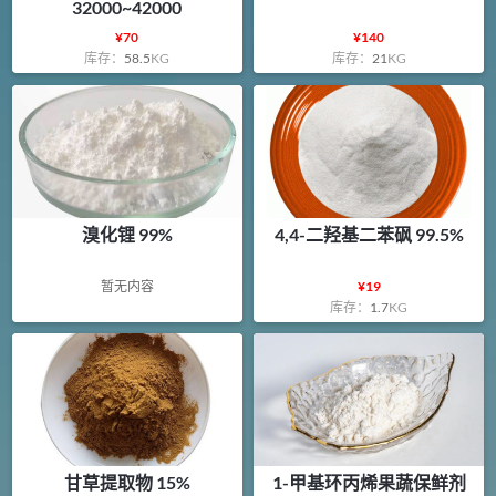
32000~42000
¥
70
¥
140
库存：
58.5
KG
库存：
21
KG
溴化锂 99%
4,4-二羟基二苯砜 99.5%
暂无内容
¥
19
库存：
1.7
KG
甘草提取物 15%
1-甲基环丙烯果蔬保鲜剂