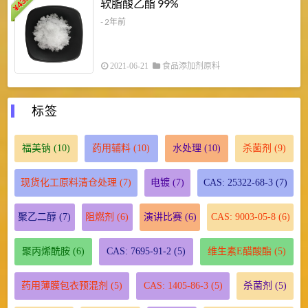
43.2
3
软脂酸乙酯 99%
¥
¥
- 2年前
2021-06-21
食品添加剂原料
标签
福美钠
(10)
药用辅料
(10)
水处理
(10)
杀菌剂
(9)
现货化工原料清仓处理
(7)
电镀
(7)
CAS: 25322-68-3
(7)
聚乙二醇
(7)
阻燃剂
(6)
演讲比赛
(6)
CAS: 9003-05-8
(6)
聚丙烯酰胺
(6)
CAS: 7695-91-2
(5)
维生素E醋酸酯
(5)
药用薄膜包衣预混剂
(5)
CAS: 1405-86-3
(5)
杀菌剂
(5)