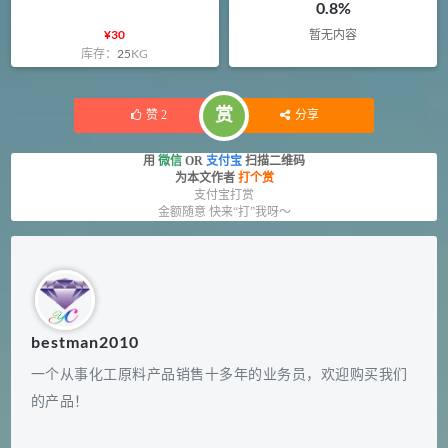
0.8%
¥
30
暂无内容
库存：
25
KG
赏
赞
2
分享
用
微信
OR
支付宝
扫描二维码
为本文作者
打个赏
支付宝打赏
金额随意 快来“打”我呀～
bestman2010
一个从事化工原料产品销售十多年的业务员，欢迎购买我们
的产品！