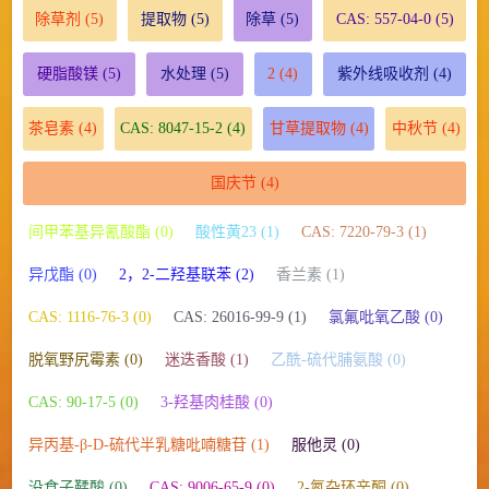
除草剂
(5)
提取物
(5)
除草
(5)
CAS: 557-04-0
(5)
硬脂酸镁
(5)
水处理
(5)
2
(4)
紫外线吸收剂
(4)
茶皂素
(4)
CAS: 8047-15-2
(4)
甘草提取物
(4)
中秋节
(4)
国庆节
(4)
间甲苯基异氰酸酯 (0)
酸性黄23 (1)
CAS: 7220-79-3 (1)
异戊酯 (0)
2，2-二羟基联苯 (2)
香兰素 (1)
CAS: 1116-76-3 (0)
CAS: 26016-99-9 (1)
氯氟吡氧乙酸 (0)
脱氧野尻霉素 (0)
迷迭香酸 (1)
乙酰-硫代脯氨酸 (0)
CAS: 90-17-5 (0)
3-羟基肉桂酸 (0)
异丙基-β-D-硫代半乳糖吡喃糖苷 (1)
服他灵 (0)
没食子鞣酸 (0)
CAS: 9006-65-9 (0)
2-氮杂环辛酮 (0)