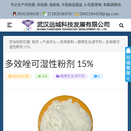
专业生产肉桂酸, 肉桂醛, 福美钠, 半胱胺盐酸盐, 8-羟基喹啉, 单氟磷酸钠
3042184429
17282536078
3042184429@qq.com
TOGGLE
NAVIGATION
您当前的位置:
首页
»
产品中心
»
农用原料
»
植物生长调节剂
»
多效唑可
湿性粉剂 15%
多效唑可湿性粉剂 15%
2024-03-08
394
植物生长调节剂
0