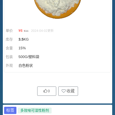
单价
¥
6
2024-04-02更新
¥
36
库存
3.5
KG
含量
15%
包装
500G/塑料袋
外观
白色粉状
0
收藏
标签
多效唑可湿性粉剂