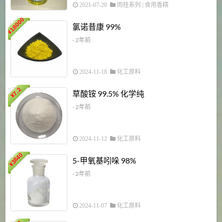
2021-07-20
肉桂系列
|
食用香精
18000
1
氯诺昔康 99%
¥
- 2年前
2024-11-18
化工原料
7.2
草酸铵 99.5% 化学纯
¥
- 2年前
2024-11-12
化工原料
3840
5-甲氧基吲哚 98%
¥
- 2年前
2024-11-07
化工原料