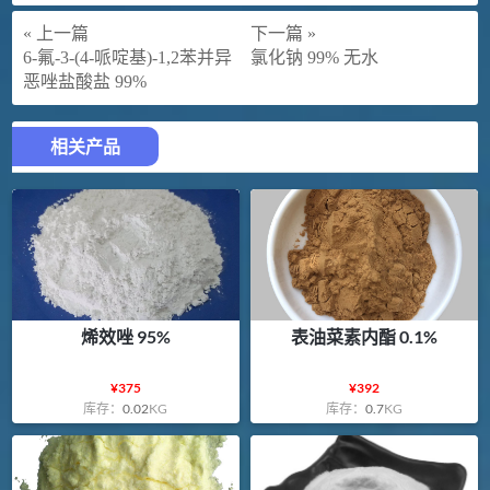
« 上一篇
下一篇 »
6-氟-3-(4-哌啶基)-1,2苯并异
氯化钠 99% 无水
恶唑盐酸盐 99%
相关产品
烯效唑 95%
表油菜素内酯 0.1%
¥
375
¥
392
库存：
0.02
KG
库存：
0.7
KG