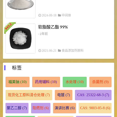
2024-09-18
中间体
43.2
3
软脂酸乙酯 99%
¥
¥
- 2年前
2021-06-21
食品添加剂原料
标签
福美钠
(10)
药用辅料
(10)
水处理
(10)
杀菌剂
(9)
现货化工原料清仓处理
(7)
电镀
(7)
CAS: 25322-68-3
(7)
聚乙二醇
(7)
阻燃剂
(6)
演讲比赛
(6)
CAS: 9003-05-8
(6)