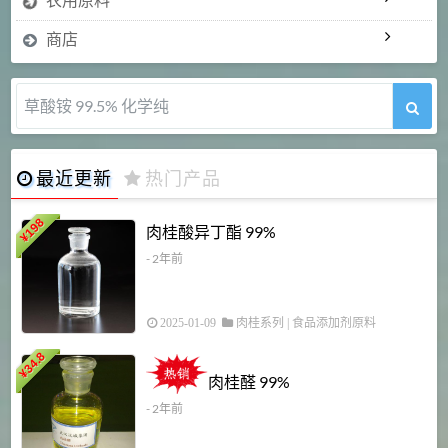
商店
草酸铵 99.5% 化学纯
最近更新
热门产品
198
肉桂酸异丁酯 99%
¥
- 2年前
2025-01-09
肉桂系列
|
食品添加剂原料
34.8
2
¥
肉桂醛 99%
- 2年前