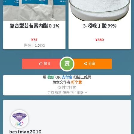
复合型芸苔素内酯 0.1%
3-吲哚丁酸 99%
¥
75
¥
380
库存：
1.5
KG
赏
赞
0
分享
用
微信
OR
支付宝
扫描二维码
为本文作者
打个赏
支付宝打赏
金额随意 快来“打”我呀～
bestman2010