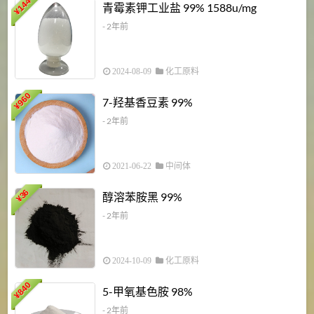
6
144
青霉素钾工业盐 99% 1588u/mg
¥
¥
- 2年前
2024-08-09
化工原料
960
7-羟基香豆素 99%
¥
- 2年前
2021-06-22
中间体
1
36
醇溶苯胺黑 99%
¥
¥
- 2年前
2024-10-09
化工原料
840
4
5-甲氧基色胺 98%
¥
- 2年前