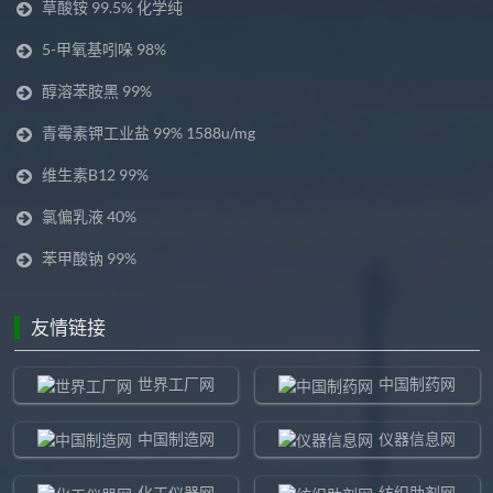
草酸铵 99.5% 化学纯
5-甲氧基吲哚 98%
醇溶苯胺黑 99%
青霉素钾工业盐 99% 1588u/mg
维生素B12 99%
氯偏乳液 40%
苯甲酸钠 99%
友情链接
世界工厂网
中国制药网
中国制造网
仪器信息网
化工仪器网
纺织助剂网