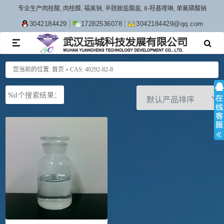
专业生产肉桂酸, 肉桂醛, 福美钠, 半胱胺盐酸盐, 8-羟基喹啉, 单氟磷酸钠
3042184429
17282536078
3042184429@qq.com
TOGGLE
NAVIGATION
您当前的位置:
首页
»
CAS: 40292-82-8
%d个搜索结果：