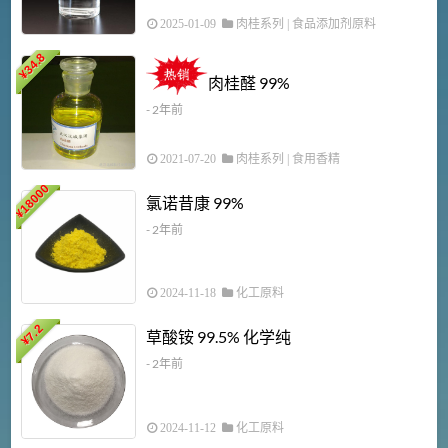
2025-01-09
肉桂系列
|
食品添加剂原料
34.8
2
¥
肉桂醛 99%
- 2年前
2021-07-20
肉桂系列
|
食用香精
18000
1
氯诺昔康 99%
¥
- 2年前
2024-11-18
化工原料
7.2
草酸铵 99.5% 化学纯
¥
- 2年前
2024-11-12
化工原料