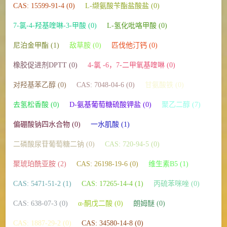
CAS: 15599-91-4 (0)
L-缬氨酸苄酯盐酸盐 (0)
7-氯-4-羟基喹啉-3-甲酸 (0)
L-氢化吡咯甲酸 (0)
尼泊金甲酯 (1)
敌草胺 (0)
匹伐他汀钙 (0)
橡胶促进剂DPTT (0)
4-氯 -6，7-二甲氧基喹啉 (0)
对羟基苯乙醇 (0)
CAS: 7048-04-6 (0)
甘氨酸铁 (0)
去氢松香酸 (0)
D-氨基葡萄糖硫酸钾盐 (0)
聚乙二醇 (7)
偏硼酸钠四水合物 (0)
一水肌酸 (1)
二磷酸尿苷葡萄糖二钠 (0)
CAS: 720-94-5 (0)
聚琥珀酰亚胺 (2)
CAS: 26198-19-6 (0)
维生素B5 (1)
CAS: 5471-51-2 (1)
CAS: 17265-14-4 (1)
丙硫苯咪唑 (0)
CAS: 638-07-3 (0)
α-酮戊二酸 (0)
朗姆醚 (0)
CAS: 1887-29-2 (0)
CAS: 34580-14-8 (0)