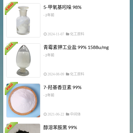
3840
5-甲氧基吲哚 98%
¥
- 2年前
2024-11-07
化工原料
6
144
青霉素钾工业盐 99% 1588u/mg
¥
¥
- 2年前
2024-08-09
化工原料
960
7-羟基香豆素 99%
¥
- 2年前
2021-06-22
中间体
1
36
醇溶苯胺黑 99%
¥
¥