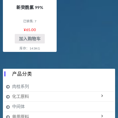
新癸酰氯 99%
已销售: 7
¥
65.00
加入购物车
库存：143KG
产品分类
肉桂系列
化工原料
中间体
兽用原料