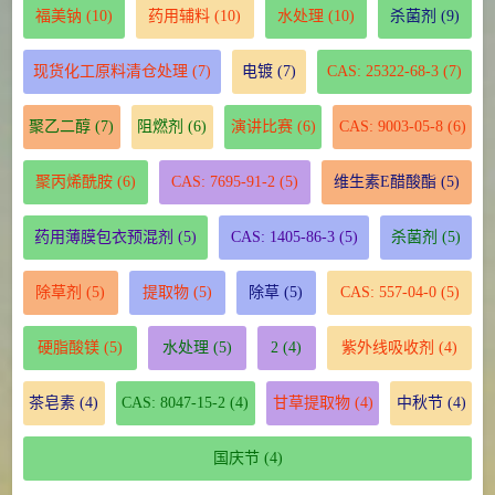
福美钠
(10)
药用辅料
(10)
水处理
(10)
杀菌剂
(9)
现货化工原料清仓处理
(7)
电镀
(7)
CAS: 25322-68-3
(7)
聚乙二醇
(7)
阻燃剂
(6)
演讲比赛
(6)
CAS: 9003-05-8
(6)
聚丙烯酰胺
(6)
CAS: 7695-91-2
(5)
维生素E醋酸酯
(5)
药用薄膜包衣预混剂
(5)
CAS: 1405-86-3
(5)
杀菌剂
(5)
除草剂
(5)
提取物
(5)
除草
(5)
CAS: 557-04-0
(5)
硬脂酸镁
(5)
水处理
(5)
2
(4)
紫外线吸收剂
(4)
茶皂素
(4)
CAS: 8047-15-2
(4)
甘草提取物
(4)
中秋节
(4)
国庆节
(4)