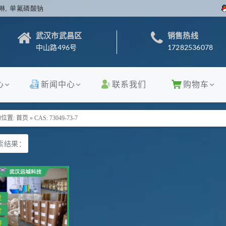
啉, 单氟磷酸钠
武汉市武昌区
销售热线
中山路496号
17282536078
心
新闻中心
联系我们
购物车
位置:
首页
»
CAS: 73049-73-7
索结果：