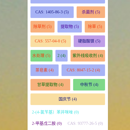
CAS: 1405-86-3
(5)
杀菌剂
(5)
除草剂
(5)
提取物
(5)
除草
(5)
CAS: 557-04-0
(5)
硬脂酸镁
(5)
水处理
(5)
2
(4)
紫外线吸收剂
(4)
茶皂素
(4)
CAS: 8047-15-2
(4)
甘草提取物
(4)
中秋节
(4)
国庆节
(4)
2-(4-氯苄基）苯并咪唑 (0)
2-甲基戊二胺 (0)
CAS: 93777-26-5 (0)