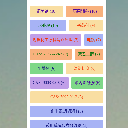
福美钠
(10)
药用辅料
(10)
水处理
(10)
杀菌剂
(9)
现货化工原料清仓处理
(7)
电镀
(7)
CAS: 25322-68-3
(7)
聚乙二醇
(7)
阻燃剂
(6)
演讲比赛
(6)
CAS: 9003-05-8
(6)
聚丙烯酰胺
(6)
CAS: 7695-91-2
(5)
维生素E醋酸酯
(5)
药用薄膜包衣预混剂
(5)