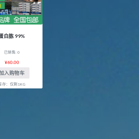
蛋白胨 99%
已销售: 0
¥
60.00
加入购物车
库存：仅剩1KG
胍基乙酸 98%
1
浏览量 - 10w+
2021-05-25
饲料添加剂原料
乙酸橙花酯 99%
2