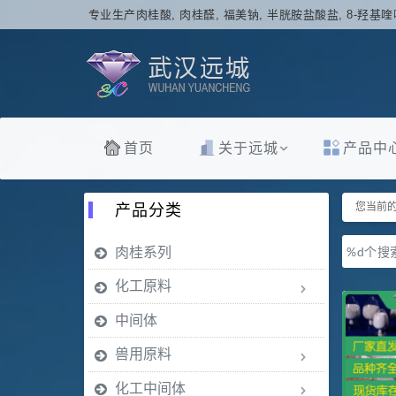
专业生产肉桂酸, 肉桂醛, 福美钠, 半胱胺盐酸盐, 8-羟基喹
首页
关于远城
产品中
产品分类
您当前的
肉桂系列
%d个搜
化工原料
中间体
兽用原料
化工中间体