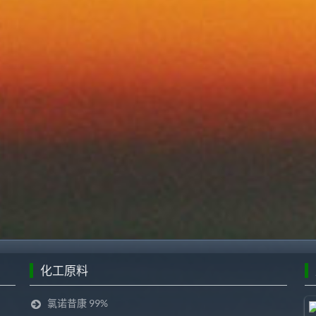
化工原料
氯诺昔康 99%