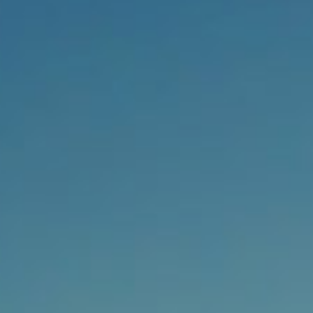
浏览量 - 5.51w
2021-06-17
化工原料
多效唑 90%
3
浏览量 - 4.4w
2021-07-07
植物生长调节剂
N-羟甲基丙烯酰胺
4
98% NMA
浏览量 - 1.98w
2021-06-22
化工原料
对甲氧基苯甲醛（茴
5
香醛） 99.5%
浏览量 - 1.89w
2021-06-19
化工原料
S-羧甲基-L-半胱氨酸
6
(羧甲司坦) 98.5%