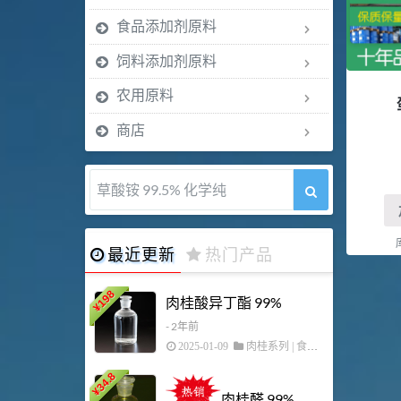
食品添加剂原料
饲料添加剂原料
农用原料
商店
5-甲氧基吲哚 98%
最近更新
热门产品
198
42
肉桂酸异丁酯 99%
¥
¥
- 2年前
2025-01-09
肉桂系列
|
食品添加剂原料
34.8
253
¥
¥
肉桂醛 99%