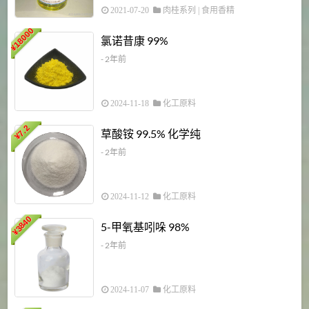
2021-07-20
肉桂系列
|
食用香精
18000
1
氯诺昔康 99%
¥
- 2年前
2024-11-18
化工原料
7.2
草酸铵 99.5% 化学纯
¥
- 2年前
2024-11-12
化工原料
3840
5-甲氧基吲哚 98%
¥
- 2年前
2024-11-07
化工原料