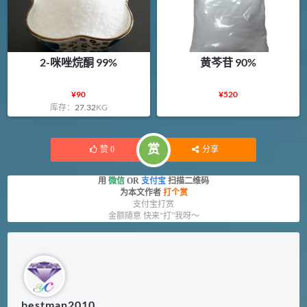
2-咪唑烷酮 99%
黄芩苷 90%
¥
90
¥
520
库存：
27.32
KG
赏
赞
0
分享
用
微信
OR
支付宝
扫描二维码
为本文作者
打个赏
支付宝打赏
金额随意 快来“打”我呀～
bestman2010