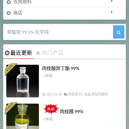
农用原料
商店
5-甲氧基吲哚 98%
最近更新
热门产品
198
肉桂酸异丁酯 99%
¥
- 2年前
2025-01-09
肉桂系列
|
食品添加剂原料
34.8
2
¥
肉桂醛 99%
- 2年前