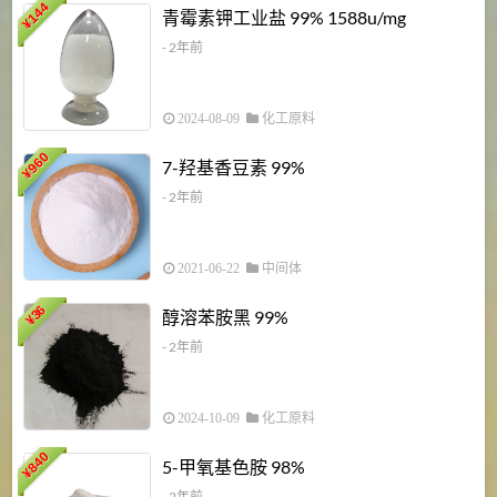
6
144
青霉素钾工业盐 99% 1588u/mg
¥
¥
- 2年前
2024-08-09
化工原料
960
7-羟基香豆素 99%
¥
- 2年前
2021-06-22
中间体
1
36
醇溶苯胺黑 99%
¥
¥
- 2年前
2024-10-09
化工原料
840
4
5-甲氧基色胺 98%
¥
- 2年前