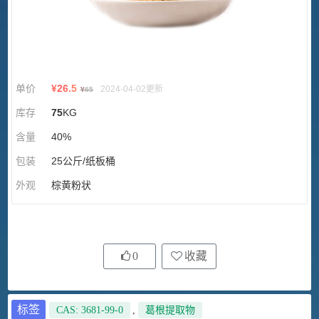
单价
¥
26.5
2024-04-02更新
¥
65
库存
75
KG
含量
40%
包装
25公斤/纸板桶
外观
棕黄粉状
0
收藏
标签
CAS: 3681-99-0
,
葛根提取物