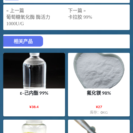
« 上一篇
下一篇 »
葡萄糖氧化酶 酶活力
卡拉胶 99%
1000U/G
相关产品
ε-己内酯 99%
氟化镁 98%
¥
38.4
¥
27
库存：
0
KG