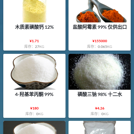
木质素磺酸钙 12%
盐酸阿霉素 99% 仅供出口
¥
1.71
¥
155000
库存：
27
KG
库存：
0.065
KG
4-羟基苯丙酮 99%
磷酸三钠 98% 十二水
¥
180
¥
4.26
库存：
0
KG
库存：
0
KG