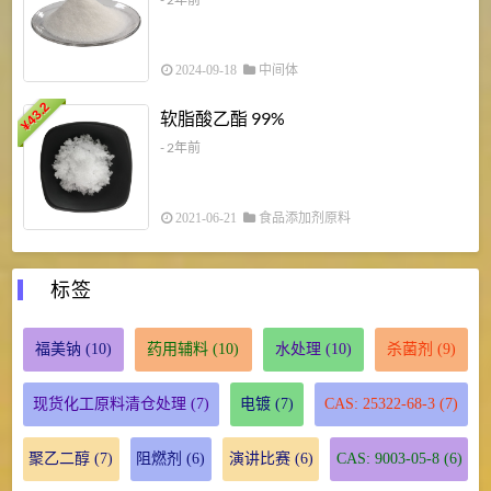
2024-09-18
中间体
43.2
3
软脂酸乙酯 99%
¥
¥
- 2年前
2021-06-21
食品添加剂原料
标签
福美钠
(10)
药用辅料
(10)
水处理
(10)
杀菌剂
(9)
现货化工原料清仓处理
(7)
电镀
(7)
CAS: 25322-68-3
(7)
聚乙二醇
(7)
阻燃剂
(6)
演讲比赛
(6)
CAS: 9003-05-8
(6)