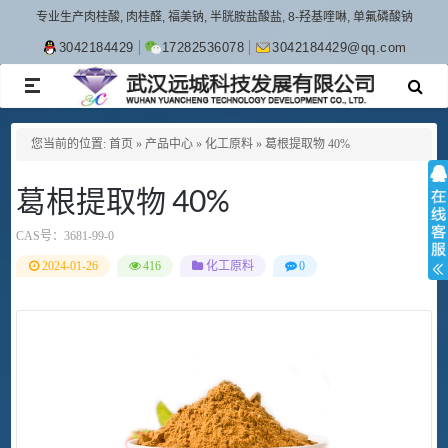
专业生产肉桂酸, 肉桂醛, 福美钠, 半胱胺盐酸盐, 8-羟基喹啉, 单氟磷酸钠
3042184429
17282536078
3042184429@qq.com
TOGGLE
NAVIGATION
您当前的位置:
首页
»
产品中心
»
化工原料
»
葛根提取物 40%
葛根提取物 40%
CAS号：
3681-99-0
2024-01-26
416
化工原料
0