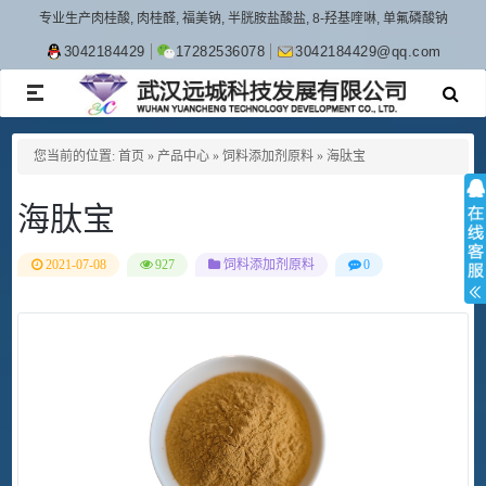
专业生产肉桂酸, 肉桂醛, 福美钠, 半胱胺盐酸盐, 8-羟基喹啉, 单氟磷酸钠
3042184429
17282536078
3042184429@qq.com
TOGGLE
NAVIGATION
您当前的位置:
首页
»
产品中心
»
饲料添加剂原料
»
海肽宝
海肽宝
2021-07-08
927
饲料添加剂原料
0