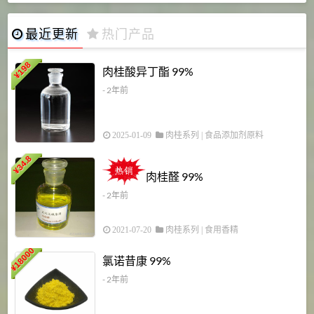
最近更新
热门产品
198
肉桂酸异丁酯 99%
¥
- 2年前
2025-01-09
肉桂系列
|
食品添加剂原料
34.8
2
¥
肉桂醛 99%
- 2年前
2021-07-20
肉桂系列
|
食用香精
18000
1
氯诺昔康 99%
¥
- 2年前