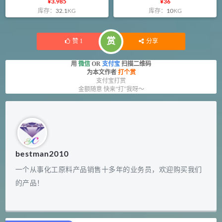
¥
3.985
¥
36
库存：
32.1
KG
库存：
10
KG
赏
赞
1
分享
用
微信
OR
支付宝
扫描二维码
为本文作者
打个赏
支付宝打赏
金额随意 快来“打”我呀～
bestman2010
一个从事化工原料产品销售十多年的业务员，欢迎购买我们
的产品！