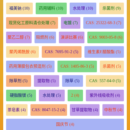
福美钠
(10)
药用辅料
(10)
水处理
(10)
杀菌剂
(9)
现货化工原料清仓处理
(7)
电镀
(7)
CAS: 25322-68-3
(7)
聚乙二醇
(7)
阻燃剂
(6)
演讲比赛
(6)
CAS: 9003-05-8
(6)
聚丙烯酰胺
(6)
CAS: 7695-91-2
(5)
维生素E醋酸酯
(5)
药用薄膜包衣预混剂
(5)
CAS: 1405-86-3
(5)
杀菌剂
(5)
除草剂
(5)
提取物
(5)
除草
(5)
CAS: 557-04-0
(5)
硬脂酸镁
(5)
水处理
(5)
2
(4)
紫外线吸收剂
(4)
茶皂素
(4)
CAS: 8047-15-2
(4)
甘草提取物
(4)
中秋节
(4)
国庆节
(4)