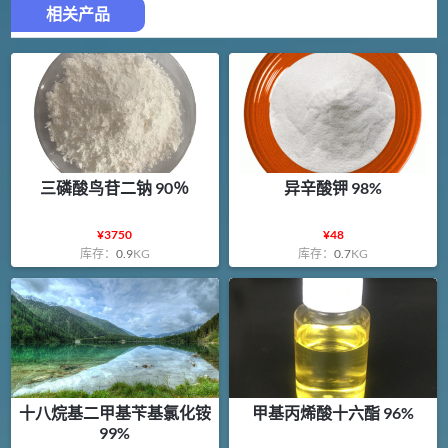
相关产品
三磷酸鸟苷二钠 90％
异辛酸钾 98%
¥
3750
¥
48
库存：
0.9
KG
库存：
0.7
KG
十八烷基二甲基苄基氯化铵
甲基丙烯酸十六酯 96%
99%