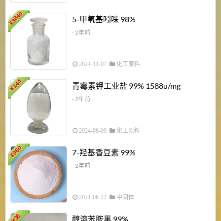
3840
5-甲氧基吲哚 98%
¥
- 2年前
2024-11-07
化工原料
6
144
青霉素钾工业盐 99% 1588u/mg
¥
¥
- 2年前
2024-08-09
化工原料
960
7-羟基香豆素 99%
¥
- 2年前
2021-06-22
中间体
1
36
醇溶苯胺黑 99%
¥