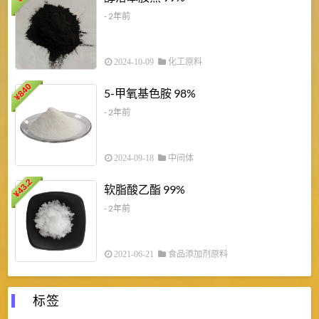
¥
- 2年前
2024-10-09
化工原料
840
4
5-甲氧基色胺 98%
¥
- 2年前
2024-09-18
中间体
43.2
3
软脂酸乙酯 99%
¥
¥
- 2年前
2021-06-21
食品添加剂原料
标签