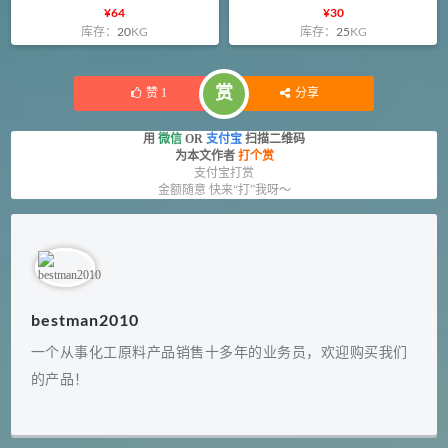
¥
64
¥
30
库存：
20
KG
库存：
25
KG
赏
赞
1
分享
用
微信
OR
支付宝
扫描二维码
为本文作者
打个赏
支付宝打赏
金额随意 快来“打”我呀～
bestman2010
一个从事化工原料产品销售十多年的业务员，欢迎购买我们
的产品！