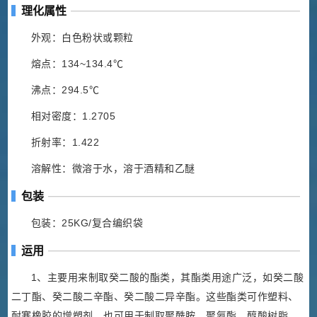
理化属性
外观：白色粉状或颗粒
熔点：134~134.4℃
沸点：294.5℃
相对密度：1.2705
折射率：1.422
溶解性：微溶于水，溶于酒精和乙醚
包装
包装：25KG/复合编织袋
运用
1、主要用来制取癸二酸的酯类，其酯类用途广泛，如癸二酸
二丁酯、癸二酸二辛酯、癸二酸二异辛酯。这些酯类可作塑料、
耐寒橡胶的增塑剂，也可用于制取聚酰胺、聚氨酯、醇酸树脂、