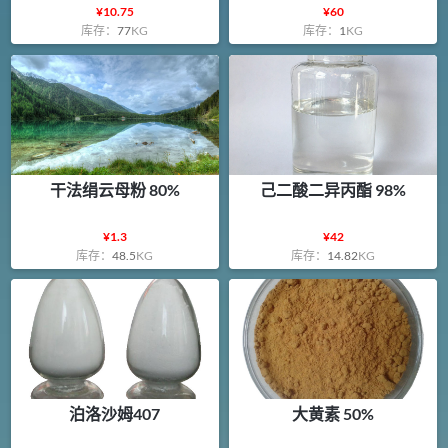
¥
10.75
¥
60
库存：
77
KG
库存：
1
KG
干法绢云母粉 80%
己二酸二异丙酯 98%
¥
1.3
¥
42
库存：
48.5
KG
库存：
14.82
KG
泊洛沙姆407
大黄素 50%