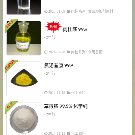
2025-01-09
肉桂系列
|
食品添加剂原料
34.8
2
¥
肉桂醛 99%
- 2年前
2021-07-20
肉桂系列
|
食用香精
18000
1
氯诺昔康 99%
¥
- 2年前
2024-11-18
化工原料
7.2
草酸铵 99.5% 化学纯
¥
- 2年前
2024-11-12
化工原料