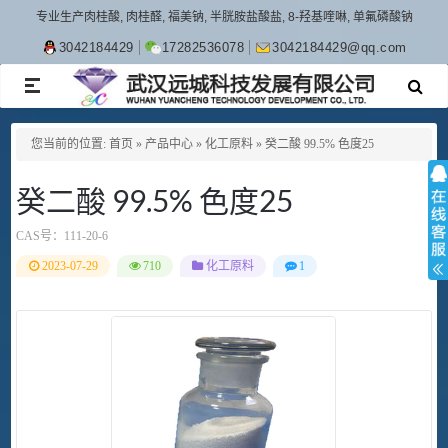
专业生产肉桂酸, 肉桂醛, 福美钠, 半胱胺盐酸盐, 8-羟基喹啉, 单氟磷酸钠
3042184429
17282536078
3042184429@qq.com
TOGGLE
NAVIGATION
您当前的位置:
首页
»
产品中心
»
化工原料
»
癸二酸 99.5% 色度25
癸二酸 99.5% 色度25
CAS号：
111-20-6
2023-07-29
710
化工原料
1