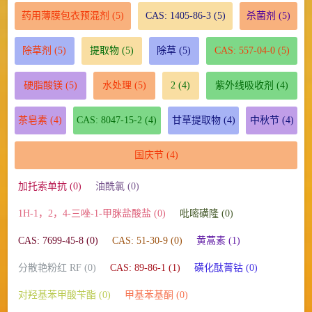
药用薄膜包衣预混剂
(5)
CAS: 1405-86-3
(5)
杀菌剂
(5)
除草剂
(5)
提取物
(5)
除草
(5)
CAS: 557-04-0
(5)
硬脂酸镁
(5)
水处理
(5)
2
(4)
紫外线吸收剂
(4)
茶皂素
(4)
CAS: 8047-15-2
(4)
甘草提取物
(4)
中秋节
(4)
国庆节
(4)
加托索单抗 (0)
油酰氯 (0)
1H-1，2，4-三唑-1-甲脒盐酸盐 (0)
吡嘧磺隆 (0)
CAS: 7699-45-8 (0)
CAS: 51-30-9 (0)
黄蒿素 (1)
分散艳粉红 RF (0)
CAS: 89-86-1 (1)
磺化酞菁钴 (0)
对羟基苯甲酸苄酯 (0)
甲基苯基酮 (0)