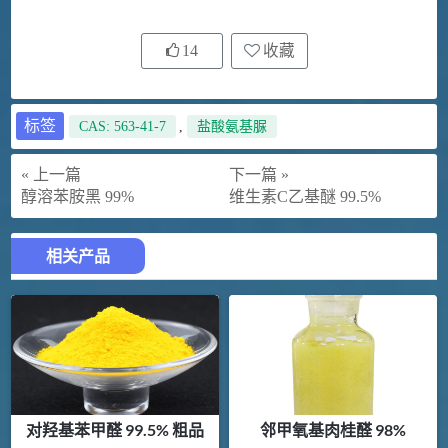
14
收藏
标签
CAS: 563-41-7
,
盐酸氨基脲
« 上一篇
下一篇 »
醇溶苯胺黑 99%
维生素C乙基醚 99.5%
相关产品
对羟基苯甲醛 99.5% 粗品
邻甲氧基肉桂醛 98%