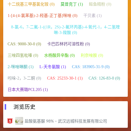
十二烷基三甲基氯化铵 (0)
莫昔克丁 (1)
鲑鱼精粉 (0)
1-[4-(4-氯苯基)-2-羟基-正丁基]咪唑 (0)
干贝素 (1)
8-氯-6，7-二氟-1-((1R，2S)-2-氟环丙基)-4-氧代-1，4-二氢喹
啉-3-羧酸 (0)
CAS: 9000-30-0 (0)
卡巴匹林钙可溶性粉 (0)
三唑四氢吡嗪 (0)
水杨酸异辛酯 (0)
利奈唑胺 (0)
2-咪唑啉酮 (1)
L-天冬氨酸 (1)
CAS: 183905-31-9 (0)
吲哚-2，3-二酮 (0)
CAS: 25233-30-1 (1)
CAS: 126-83-0 (0)
日本大赛璐PCL205 (1)
浏览历史
盐酸氨基脲 98% – 武汉远城科技发展有限公司