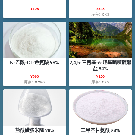
¥
108
¥
648
库存：
0
KG
N-乙酰-DL-色氨酸 99%
2,4,5-三氨基-6-羟基嘧啶硫酸
盐 94%
¥
990
¥
120
库存：
0.2
KG
库存：
0
KG
盐酸磺胺米隆 98%
三甲基甘氨酸 98%