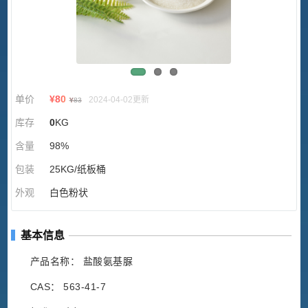
单价
¥
80
2024-04-02更新
¥
83
库存
0
KG
含量
98%
包装
25KG/纸板桶
外观
白色粉状
基本信息
产品名称： 盐酸氨基脲
CAS： 563-41-7