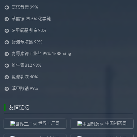
氯诺昔康 99%
草酸铵 99.5% 化学纯
5-甲氧基吲哚 98%
醇溶苯胺黑 99%
青霉素钾工业盐 99% 1588u/mg
维生素B12 99%
氯偏乳液 40%
苯甲酸钠 99%
友情链接
世界工厂网
中国制药网