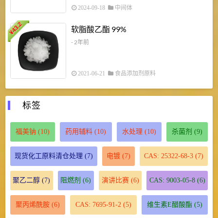
2024-09-18
中间体
43.2
3
软脂酸乙酯 99%
¥
¥
- 2年前
2021-06-21
食品添加剂原料
标签
福美钠
(10)
药用辅料
(10)
水处理
(10)
杀菌剂
(9)
现货化工原料清仓处理
(7)
电镀
(7)
CAS: 25322-68-3
(7)
聚乙二醇
(7)
阻燃剂
(6)
演讲比赛
(6)
CAS: 9003-05-8
(6)
聚丙烯酰胺
(6)
CAS: 7695-91-2
(5)
维生素E醋酸酯
(5)