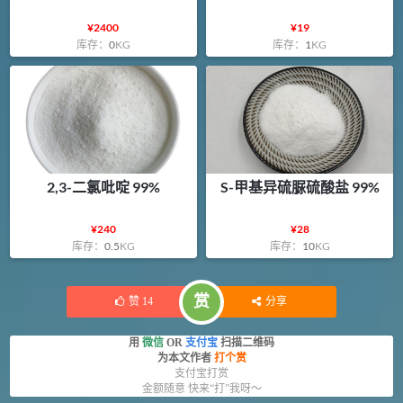
¥
2400
¥
19
库存：
0
KG
库存：
1
KG
2,3-二氯吡啶 99%
S-甲基异硫脲硫酸盐 99%
¥
240
¥
28
库存：
0.5
KG
库存：
10
KG
赏
赞
14
分享
用
微信
OR
支付宝
扫描二维码
为本文作者
打个赏
支付宝打赏
金额随意 快来“打”我呀～