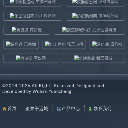
中国制造网
仪器信息网
化工仪器网
纺织助剂网
商贸通
武汉远城科技
贸易通
化工百科
造价网
阿仪网
新珉嘉诚
环球贸易网
960化工网
©2018-
2026
All Rights Reserved Designed and
东北制造网
药智通
Developed by
Wuhan Yuancheng
搜了网
八方资源网
首页
关于远城
产品中心
联系我们
马可波罗网
阿仪网远城科技