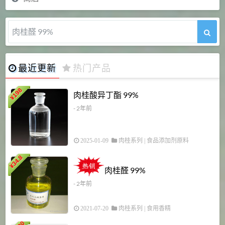
氯诺昔康 99%
最近更新
热门产品
198
肉桂酸异丁酯 99%
¥
- 2年前
2025-01-09
肉桂系列
|
食品添加剂原料
34.8
2
¥
肉桂醛 99%
- 2年前
2021-07-20
肉桂系列
|
食用香精