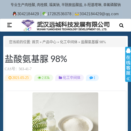
专业生产肉桂酸, 肉桂醛, 福美钠, 半胱胺盐酸盐, 8-羟基喹啉, 单氟磷酸钠
3042184429
17282536078
3042184429@qq.com
TOGGLE
NAVIGATION
您当前的位置:
首页
»
产品中心
»
化工中间体
»
盐酸氨基脲 98%
盐酸氨基脲 98%
CAS号：
563-41-7
2021-05-25
2.83k
化工中间体
1